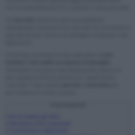
cucinavo o facevo giardinaggio, probabilmente
non si tratterebbe più di un numero a sole due cifre!
Le
macchie
, insomma, sono un problema
abbastanza comune e non solo per me ma anche e
soprattutto per chi ha una famiglia numerosa o dei
figli piccoli.
Col tempo, ho preso la sana abitudine di
pre-
trattate i miei vestiti col sapone di Marsiglia
,
diluendolo in acqua e spruzzandocelo sopra, e, ti
dirò, spesso lo faccio anche con i vestiti senza
macchie. Ti dico subito
perché
e
come fare
per
pre-trattare in modo corretto.
Cosa scoprirai?
1
Non fa restare gli aloni
2
Allontana cimici e parassiti
3
Contribuisce a igienizzare