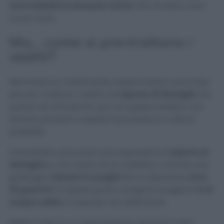
ammorbidire le lenzuola nuove
che, di solito, sono
un po’ dure.
Ma… come si pre-trattano i
vestiti?
Nemmeno io, inizialmente, sapevo bene come fare
per pre-trattare i vestiti col
sapone di Marsiglia
. Se,
quindi, sei arrivato fin qui con questo dubbio, non
temere: proverò a essere il più pratico e veloce
possibile.
Innanzitutto, procurati una saponetta di
sapone di
Marsiglia
e, con l’aiuto di un coltellino o anche una
grattugia,
riducilo in scaglie
fino a ottenerne
circa
60 grammi
. A questo punto, sciogli le scaglie in
1L di
acqua calda
e mescola con attenzione.
Metti il tutto in un vaporizzatore, spruzza il tutto