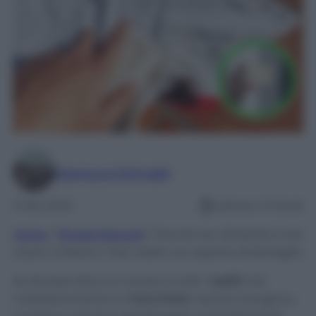
Gianluca Grimaldi
3 Feb 2024
Lettura: 3 minuti
Home
/
Rimedi Naturali
/
Perché non dimentico mai
di pre-trattare i miei vestiti con sapone di Marsiglia
Se dovessi dare un numero a tutti i
vestiti
che
maldestramente ho
macchiato
mentre mangiavo,