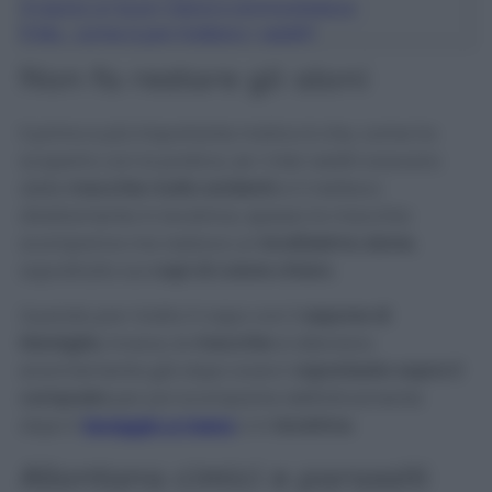
4
Lascia un buon odore e ammorbidisce
5
Ma… come si pre-trattano i vestiti?
Non fa restare gli aloni
Il primo e più importante motivo è che, come ho
scoperto con la pratica, se i miei vestiti avevano
delle
macchie molto evidenti
e li mettevo
direttamente in lavatrice, spesso la macchia
scompariva ma restava un
bruttissimo alone
,
soprattutto sui
capi di colore chiaro
.
Quando pre-tratto il capo con il
sapone di
Marsiglia
, invece, le
macchie
si alleviano
enormemente già dopo averci
vaporizzato sopra il
composto
per poi scomparire definitivamente
dopo il
lavaggio a mano
o in
lavatrice
.
Allontana cimici e parassiti