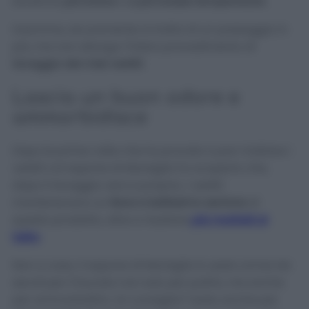
lavatrice
più breve
o
a più basse temperature
.
Insomma, sicuramente si tratta di un passaggio in
più, ma non allungo l’intero procedimento di
lavaggio dei miei vestiti
.
Lascia un buon odore e
ammorbidisce
Dopo le prime volte che ho provato a pre-trattare i
vestiti col sapone di Marsiglia ho scoperto che,
dopo il lavaggio vero e proprio, i vestiti
mantenevano un
lieve e bellissimo sentore
di
questo prodotto, oltre a risultare
più morbidi al
tatto
.
Non a caso, il sapone di Marsiglia è usato ormai da
secoli per il bucato non solo per pulirlo, ma anche
per ammorbidirlo. Un consiglio? Usalo anche per