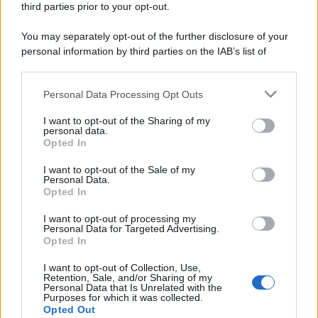
third parties prior to your opt-out.
You may separately opt-out of the further disclosure of your
personal information by third parties on the IAB’s list of
downstream participants.
Personal Data Processing Opt Outs
This information may also be disclosed by us to third parties
on the IAB’s List of Downstream Participants that may further
I want to opt-out of the Sharing of my
disclose it to other third parties.
personal data.
Leggi anche
Opted In
Please note that this website/app uses one or more Google
services and may gather and store information including but
I want to opt-out of the Sale of my
Personal Data.
not limited to your visit or usage behaviour. You may click to
Opted In
grant or deny consent to Google and its third-party tags to
Pulizie
use your data for below specified purposes in below Google
I want to opt-out of processing my
Il metodo che fa
consent section.
Personal Data for Targeted Advertising.
tornare brillanti le
Opted In
posate in pochi minuti
I want to opt-out of Collection, Use,
Retention, Sale, and/or Sharing of my
Personal Data that Is Unrelated with the
Come fare
Purposes for which it was collected.
Opted Out