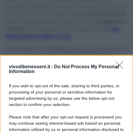
prevalentemente sulle macchie e, poi, anche un po’
sul resto del capo. Poi, lascia agire
per 15-20 minuti
prima di procedere al risciacquo o al
lavaggio vero
e proprio
. Puoi usare, inoltre, questo prodotto
per
tante diverse pulizie in casa
.
Ma se proprio vai di fretta ma non vuoi rinunciare a
un buon risultato,
prova a inumidire la zona con
acqua e a passare direttamente il panetto
, poi
vivodibenessere.it -
Do Not Process My Personal
strofina il tessuto e lascia agire qualche minuto: il
Information
tuo capo preferito sarà pronto per la lavatrice!
If you wish to opt-out of the sale, sharing to third parties, or
Ricorda sempre di leggere le etichette di lavaggio:
processing of your personal or sensitive information for
ti aiuteranno a non commettere errori.
targeted advertising by us, please use the below opt-out
section to confirm your selection.
Please note that after your opt-out request is processed you
may continue seeing interest-based ads based on personal
information utilized by us or personal information disclosed to