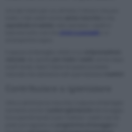
Uno dei motivi per cui, all’inizio, ti dicevo che pre-
tratto i miei vestiti anche
senza macchie
è che,
soprattutto in estate
, nello stendere i vestiti in
balcone evito così che
cimici e parassiti
ci si
arrampichino sopra.
Il sapone di Marsiglia, infatti, è un
antiparassitario
naturale
. Se, quindi,
pre-tratto i vestiti
, anche dopo
averli lavati, resta l’odore di questo prodotto
naturale che allontana tutti quei fastidiosi
insettini
!
Contribuisce a igienizzare
Oltre a eliminare le macchie, il sapone di Marsiglia
aumenta anche il
potere igienizzante
del lavaggio.
Ecco perché tendo a pre-trattare i vestiti così da
poter poi regolare un
programma di lavaggio
in