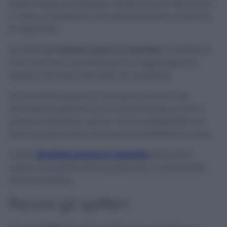
stoffe messe per bellezza, tende e quant’altro sono
a volte un problema che sottovalutiamo in termini
di risparmio.
Se infatt
i si mettono sopra ai caloriferi
, il risultato è
che l’aria non riuscirà proprio a raggiungere la
stanza che state cercando di riscaldare.
Sicuramente spesso è necessario servirsi dei
termosifoni quando fuori è brutto tempo e non si
possono stendere i panni, ma è consigliabile non
farlo quando si sta cercando di riscaldare la casa.
Inoltre
sfruttate sempre lo stendino
che potrà
essere tranquillamente posizionato in prossimità
del termosifone.
Parare gli spifferi