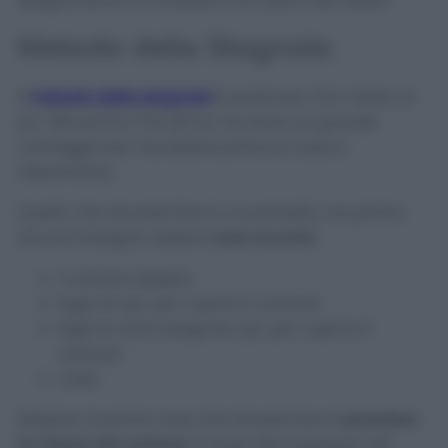
Metodo della Stagnola
Il
metodo della stagnola
è qualcosa che mette un
po’ alla prova il fai da te, ma dona un grande
vantaggio per riscaldare prima la casa e
risparmiare.
Quello che dovrete fare è un pannello, ma prima
ancora bisogna vedere
cosa occorre
:
1 cartone doppio
fogli A4 q.b. per coprire il cartone
fogli di carta stagnola q.b. per coprire il
cartone
colla
Ebbene, la prima cosa che dovete fare è
prendere
le misure del cartone
in base alla larghezza del