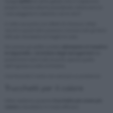
Quegli
spifferi
di vento gelido che ci colpiscono
proprio mentre stiamo prendendo calore sono la
cosa peggiore in assoluto, non è vero?
A volte una porta con difetti di chiusura, infissi
vecchi e quant’altro possono rovinare tutti gli sforzi
fatti per riscaldare al meglio la casa.
Per parare gli spifferi potete
abbassare al massimo
le tapparelle
o
arrotolare degli asciugamani
da
posizionare sotto tutte le porte, specie quella
dell’ingresso e sotto le finestre.
Così facendo il vento non sarà più un problema!
Trucchetti per il calore
Infine vediamo qualche
trucchetto per avere più
calore
e riscaldarci in modo efficace: