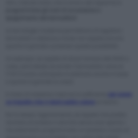
Altro metodo furbo che è amico del risparmio è
programmare gli orari di accensione e
spegnimento dei termosifoni
!
Le tecnologie moderne permettono di regolare i
termostati a distanza e forse non sapete ancora
quanto è grande e preziosa questa possibilità.
Un esempio: se sapete di dover tornare alle 18:00 a
casa, sarà ideale accende il termostato verso le
17:30 (l’orario anticipato è arbitrario anche in base
a quanto è grande la casa).
In linea di massima mezz’ora è sufficiente
per avere
un impatto che vi darà subito calore
al rientro.
Per lo stesso ragionamento, se sapete che potete
rischiare di andare a dormire senza aver spento i
riscaldamenti, programmate un ipotetico orario di
spegnimento e la bolletta non salirà alle stelle!