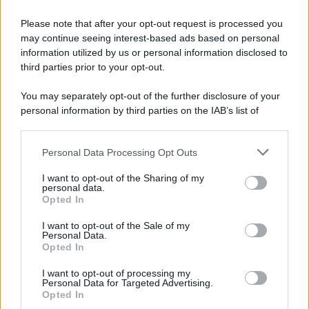
Please note that after your opt-out request is processed you
may continue seeing interest-based ads based on personal
information utilized by us or personal information disclosed to
third parties prior to your opt-out.
You may separately opt-out of the further disclosure of your
personal information by third parties on the IAB’s list of
downstream participants.
Personal Data Processing Opt Outs
This information may also be disclosed by us to third parties
on the IAB’s List of Downstream Participants that may further
I want to opt-out of the Sharing of my
disclose it to other third parties.
personal data.
Leggi anche
Opted In
Please note that this website/app uses one or more Google
services and may gather and store information including but
I want to opt-out of the Sale of my
Personal Data.
not limited to your visit or usage behaviour. You may click to
Opted In
grant or deny consent to Google and its third-party tags to
Come fare
use your data for below specified purposes in below Google
I want to opt-out of processing my
Come lavare il mocio e
consent section.
Personal Data for Targeted Advertising.
togliere i cattivi odori
Opted In
con il percarbonato