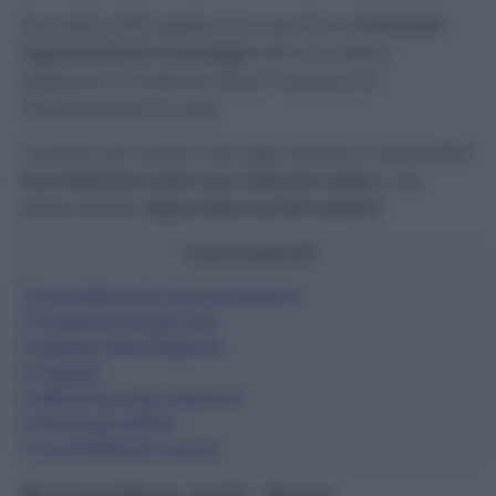
Succede molto spesso a causa di una
mancata
organizzazione e strategia
nell’accendere,
spegnere e moderare bene l’impianto di
riscaldamento in casa.
È proprio per questo che oggi vedremo insieme
6+1
trucchetti per avere una casa più calda
e allo
stesso tempo
risparmiare sui termosifoni
!
Cosa scoprirai?
1
Accendere solo dove necessario
2
Programmare gli orari
3
Metodo della Stagnola
4
Tappeto
5
Attenzione alle coperture
6
Parare gli spifferi
7
Trucchetti per il calore
Accendere solo dove