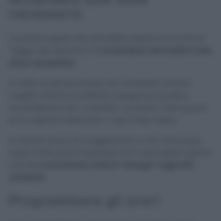
necessario
La prima regola che dovrebbe essere una sorta di
“legge del risparmio”
è
accendere i termosifoni solo
dove necessario
!
Di solito si pensa che per far riscaldare ancora
meglio l’interno ambiente, bisogna procedere
accendendo tutti i caloriferi, un errore molto grave
se si vogliono attenuare i costi a fine mese.
Le stanze dove non soggiornate o che comunque
usate molto poco lasciatele con i termosifoni spenti
così da
concentrare tutte le “energie” negli altri
ambienti
.
Programmare gli orari