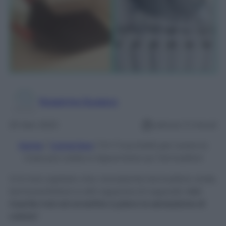
Rosanna Guasco
20 Gen 2023
Lettura: 5 minuti
Home
/
Come fare
/
6+1 Trucchetti per avere la
Casa più calda e risparmiare sui Termosifoni
Vi è mai capitato che, nonostante termosifoni, stufe,
termoventilatori e altri apparecchi appositi,
non
riuscite mai ad avvertire a pieno la sensazione di
calore
?