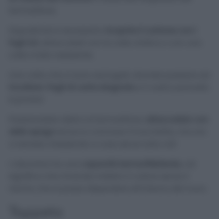
termosifone.
Dopodiché è necessario
ricoprire il cartone con i
fogli A4
, attaccateli con la colla vinilica o con una
colla molto resistente.
Una volta che si sono asciugati, dovrete passare ad
incollare i fogli di carta stagnola
e il vostro pannello
è pronto!
Posizionatelo dietro al termosifone,
attaccatelo con
dello spago
ed ecco concluso il trucchetto, ma ora
vi starete chiedendo a cosa serve tutto ciò!
L’alluminio ha una
capacità termoriflettente
, ciò
significa che rimanda indietro il calore senza il
rischio che si possa disperdere all’interno del muro.
Tappeto