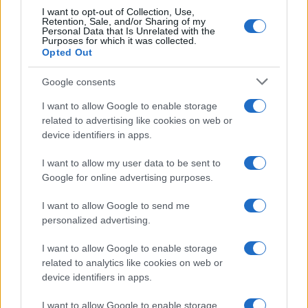
I want to opt-out of Collection, Use,
Retention, Sale, and/or Sharing of my
Personal Data that Is Unrelated with the
Come fare
Purposes for which it was collected.
Opted Out
Il trucco per mantenere i
teli mare morbidi dopo
Google consents
ogni lavaggio
I want to allow Google to enable storage
related to advertising like cookies on web or
Pulizie
device identifiers in apps.
Il metodo che fa
I want to allow my user data to be sent to
tornare brillanti le
posate in pochi minuti
Google for online advertising purposes.
I want to allow Google to send me
personalized advertising.
Come fare
Bracciali in argento più
I want to allow Google to enable storage
luminosi con un
related to analytics like cookies on web or
semplice rimedio
device identifiers in apps.
I want to allow Google to enable storage