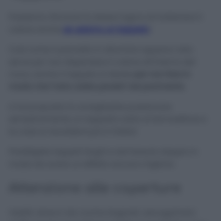
Possiamo ritrovare la stessa logica di trattenere il
calore anche
se usiamo un tappeto
!
Così come il pannello in alluminio appena visto
serve per non disperdere il calore all’interno del
muro, anche il tappeto è ideale
per non fare in
modo che l’aria calda penetri nel pavimento
.
A tal proposito è consigliabile posizionare
semplicemente un tappetto sotto al termosifone e
la casa si riscalderà più in fretta!
Prediligete tappeti larghi e dal tessuto doppio in
modo da avere un effetto ancora migliore.
Attenzione alle coperture
Vestiti, stracci da cucina bagnati, asciugamani,