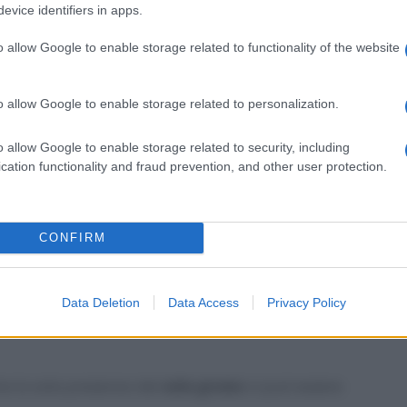
evice identifiers in apps.
o allow Google to enable storage related to functionality of the website
o allow Google to enable storage related to personalization.
 che può anche abbellire il mobile in base a quello
ostra fantasia!
o allow Google to enable storage related to security, including
cation functionality and fraud prevention, and other user protection.
nti
e
riempirli con del sale grosso o con del riso
,
 o dove è vi è più comodo e vedrete che il risultato
CONFIRM
iare gli ingredienti di tanto in tanto
in base al
Data Deletion
Data Access
Privacy Policy
he la sola presenza del
sale grosso
vi può essere