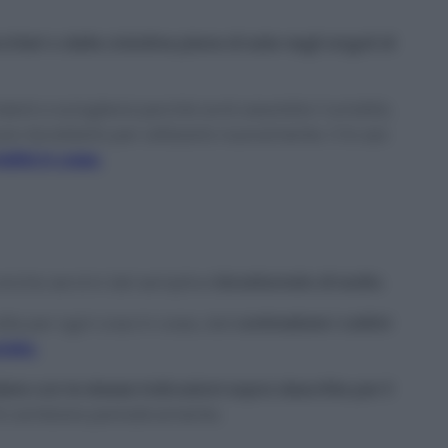
hieri o delle ciotoline piene di sale negli angoli di
erà a sciogliersi perché avrà assorbito l’umidità,
e riscaldarlo per utilizzarlo nuovamente. C’è usa
dità in casa.
 anche servirvi del semplice
bicarbonato di sodio.
le per ogni cosa in casa, dal
contrastare i cattivi
ciato.
re con le stesse indicazioni sopra descritte per il
i cambiare periodicamente.