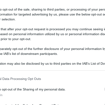
to opt-out of the sale, sharing to third parties, or processing of your per
e questo problema con semplici, ma efficaci
formation for targeted advertising by us, please use the below opt-out s
 selection.
 that after your opt-out request is processed you may continue seeing i
osa scoprirai?
ased on personal information utilized by us or personal information dis
 prior to your opt-out.
rately opt-out of the further disclosure of your personal information by
he IAB’s list of downstream participants.
tion may also be disclosed by us to third parties on the IAB’s List of 
 that may further disclose it to other third parties.
 that this website/app uses one or more Google services and may gath
l Data Processing Opt Outs
including but not limited to your visit or usage behaviour. You may click 
 to Google and its third-party tags to use your data for below specifi
o opt-out of the Sharing of my personal data.
a Nonna!
I fogli di giornale
venivano e vengono
ogle consent section.
In
problemi negli spazi piccoli e chiusi!