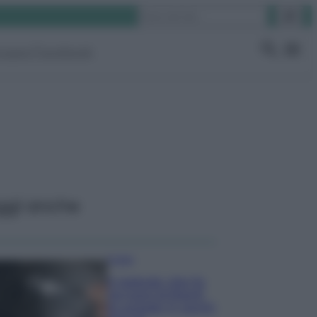
Cerca
ruppo Facebook
ggi anche
Pulizie
Il metodo che fa
tornare brillanti
le posate in pochi