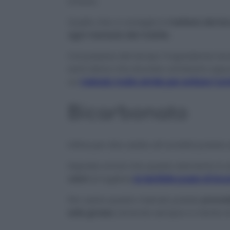
d’aiuto.
Quello che vi consiglio è
mettere dei bicc
ogni mensola del mobile.
Col passare del tempo l’ingrediente tend
sarà allora che dovrete cambiarlo oppur
un
metodo molto simile per evitare l’umi
Bicarbonato
Infine per dire addio all’umidità potete
Saprete ormai che questo elemento è uti
odori
al togliere
la terribile puzza di bru
Per usare questo metodo potete
procede
sale grosso
, tenendo sempre a mente d