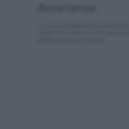
Avvertenze
Vi ricordo che questi rimedi sono volti a
notate che il tasso è così alto da provo
sentire il parere di un esperto.