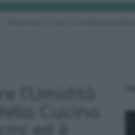
Rimedi naturali
Pulizie
Fai da te
Giardino
Video
G
Le
re l’Umidità
della Cucina
ini ed è