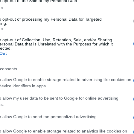
o opt-out of the Sale of my Personal Data.
la carta come quella del quotidiano
, dunque non
In
sì via.
to opt-out of processing my Personal Data for Targeted
 o 2 strati di fogli di giornale su ogni mensola del
ing.
In
al livello di umidità in casa, ricordate di cambiarli.
o opt-out of Collection, Use, Retention, Sale, and/or Sharing
re la muffa nell’armadio
o i
contrastare i cattivi
ersonal Data that Is Unrelated with the Purposes for which it
lected.
Out
consents
o allow Google to enable storage related to advertising like cookies on
erché non volevamo mai andare alla lavagna e
evice identifiers in apps.
ssono contrastare l’umidità nei mobili!
o allow my user data to be sent to Google for online advertising
s.
aniera naturale l’umidità in eccesso
, basterà
ensole dei mobili
e il gioco è fatto!
to allow Google to send me personalized advertising.
e se volete anche profumare i mobili, potete
o allow Google to enable storage related to analytics like cookies on