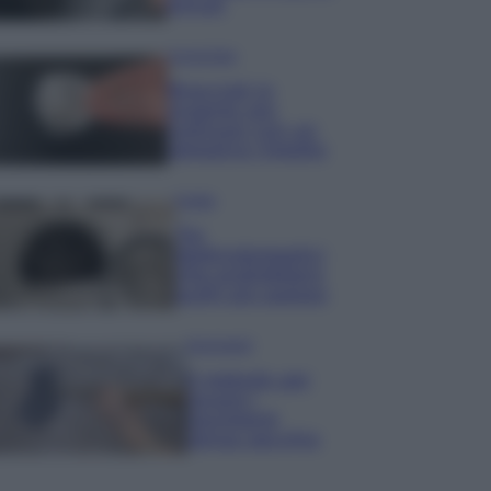
minuti
Come fare
Bracciali in
argento più
luminosi con un
semplice rimedio
Pulizie
Tre
elettrodomestici
che andrebbero
puliti più spesso
Pavimenti
Il metodo per
lavare i
pavimenti
senza secchio