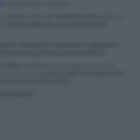
re
/
Pulizie di casa col limone
e prodotti chimici per
le pulizie di casa
, possiamo
o a
metodi tradizionali, con prodotti naturali,
ettanti
,
antibatteriche, deodoranti e sgrassanti,
è
ali alternativi per le faccende domestiche.
 intenso
, molto utile sia per sgrassare che per
a e non solo. Dunque
non ci resta che scoprire tutti i
casa in modo naturale e sicuro.
osa scoprirai?