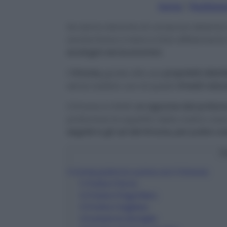
Home
/
Riutilizza
Se siamo stanche di comprare detersivi 
anche frane a meno e fare affidament
ecologici ed economici.
Il
limone,
grazie alle sue
proprietà disinf
senza dubbio uno di questi
rimedi natur
Il limone è infatti
un agrume dal profumo
profumare le superfici della nostra cas
segreti e gli usi del limone, per pulire 
C
1
Come pulire la cucina con il limone
1.1
Pulire il forno
1.2
Pulire il frigorifero
1.3
Pulire il tagliere
1.4
Lavare le stoviglie