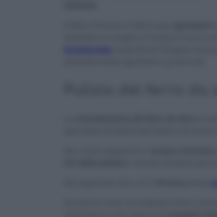
brillante.
Inoltre il limone è ottimo per
sgrassare i
di plastica a bagno in acqua e succo d
bicarbonato
, dopodiché bisogna sciacqu
perfettamente sgrassati e profumati.
Pulizia del ferro da 
La
manutenzione del ferro da stiro
è mol
permette all’elettrodomestico di durare
Ma, come sappiamo, l’
acqua calcarea
fori della piastra
, nonché renderla sporc
Ma sapevate che con il
limone
potete
p
Per prima cosa, accedente il ferro. Qua
attenzione a non sporcarsi
passate mezz