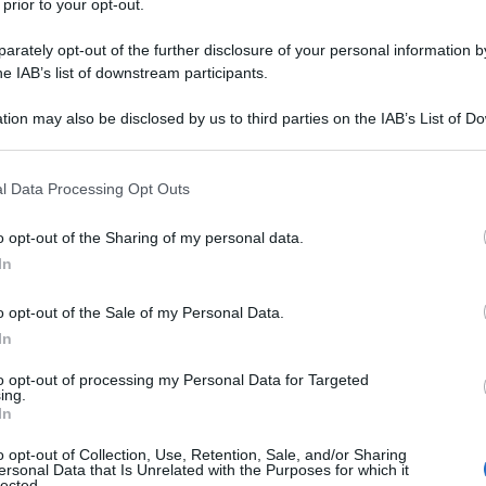
 prior to your opt-out.
endono
disinfettante, sgrassante e antibatterico
, non
ente di detersivi per pulire la cucina, per lavare le
rately opt-out of the further disclosure of your personal information by
he IAB’s list of downstream participants.
 valido aiuto per
la pulizia di vari elettrodomestici,
tion may also be disclosed by us to third parties on the IAB’s List of 
il limone per la pulizia della cucina:
 that may further disclose it to other third parties.
 that this website/app uses one or more Google services and may gath
l Data Processing Opt Outs
including but not limited to your visit or usage behaviour. You may click 
 to Google and its third-party tags to use your data for below specifi
o opt-out of the Sharing of my personal data.
ogle consent section.
In
proprio incubo, ma è fondamentale per cucinare in
ue proprietà sgrassanti e antibatteriche può
o opt-out of the Sale of my Personal Data.
e un forno incrostato:
In
di 3 limoni grandi
, poi prendete una teglia dai
to opt-out of processing my Personal Data for Targeted
interno.
ing.
In
 temperatura di 120 gradi
acile rimuovere lo sporco incrostato.
o opt-out of Collection, Use, Retention, Sale, and/or Sharing
ersonal Data that Is Unrelated with the Purposes for which it
inzuppate
un panno
nel succo caldo rimasto e
lected.