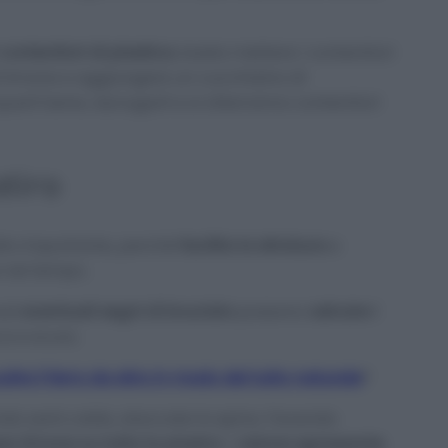
contenitori di plastica
, basta mettere i contenitori
i limone e aggiungere un cucchiaino di
arli bene, asciugarli e si otterranno contenitori
stiro
to importante, perché
facilita la stiratura
e
 nel tempo.
ed
eventuali segni di bruciato
possono
ostruire i
a e scura.
ulire il ferro da stiro in modo del tutto naturale
?
ndo sarà caldo, staccate la spina. Facendo
o limone su tutta la piastra
. L’
azione sgrassante