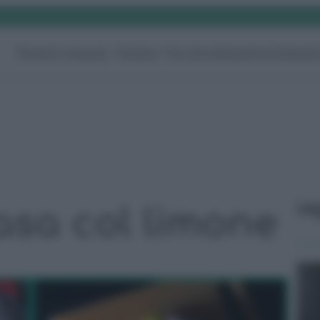
Rimedi naturali
Pulizie
Fai da te
Giardino
Video
G
Le
casa col limone