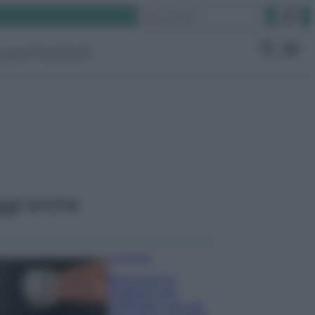
Cerca
ruppo Facebook
ggi anche
Come fare
Bracciali in
argento più
luminosi con un