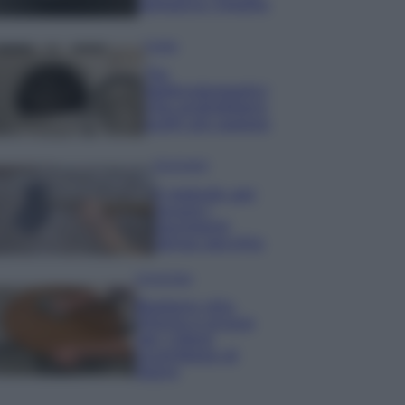
semplice rimedio
Pulizie
Tre
elettrodomestici
che andrebbero
puliti più spesso
Pavimenti
Il metodo per
lavare i
pavimenti
senza secchio
Come fare
Bastano olio,
limone e acqua
per ridare
lucentezza al
legno