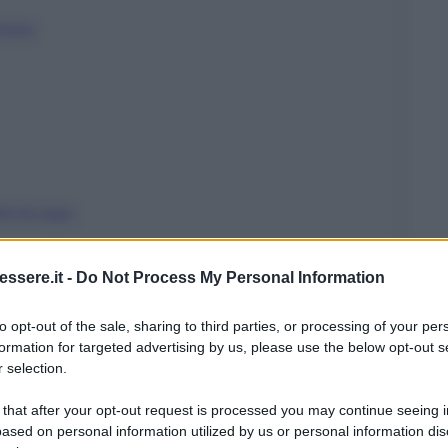
imone
ti di casa
ssere.it -
Do Not Process My Personal Information
to opt-out of the sale, sharing to third parties, or processing of your per
formation for targeted advertising by us, please use the below opt-out s
 selection.
cina con il limone
 that after your opt-out request is processed you may continue seeing i
ased on personal information utilized by us or personal information dis