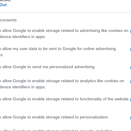
Out
strofinate le due metà di un limone direttamente
consents
o allow Google to enable storage related to advertising like cookies on
evice identifiers in apps.
o allow my user data to be sent to Google for online advertising
rofonda
di tanto in tanto, e
il limone anche in
s.
sta
miscelare acqua e succo di limone
e con
to allow Google to send me personalized advertising.
miscela,
pulire tutte le superfici interne ed esterne
di cibo.
o allow Google to enable storage related to analytics like cookies on
e veloce
potete preparare la miscela di acqua e
evice identifiers in apps.
na confezione di un vecchio detersivo spray, e
o allow Google to enable storage related to functionality of the website
 occorre pulire.
o allow Google to enable storage related to personalization.
o allow Google to enable storage related to security, including