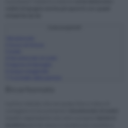
lucentezza? Vediamo insieme
come sbiancare i
calzini di spugna anche più sporchi con questi
rimedi fai da te!
Cosa scoprirai?
1
Bicarbonato
2
Succo di limone
3
Aceto
4
Percarbonato di sodio
5
Sapone di Marsiglia
6
Acqua ossigenata
7
Trucchetto della pentola
Bicarbonato
Il primo metodo che non posso fare a meno di
consigliarvi è sicuramente il
bicarbonato di sodio!
Questo rappresenta una vera e propria
risorsa in
lavatrice
perché riesce a rendere più candido e