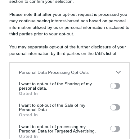
section to confirm your selection.
Please note that after your opt-out request is processed you
may continue seeing interest-based ads based on personal
information utilized by us or personal information disclosed to
third parties prior to your opt-out.
You may separately opt-out of the further disclosure of your
personal information by third parties on the IAB’s list of
downstream participants.
Personal Data Processing Opt Outs
This information may also be disclosed by us to third parties
on the IAB’s List of Downstream Participants that may further
I want to opt-out of the Sharing of my
disclose it to other third parties.
personal data.
Leggi anche
Opted In
Please note that this website/app uses one or more Google
services and may gather and store information including but
I want to opt-out of the Sale of my
Personal Data.
not limited to your visit or usage behaviour. You may click to
Opted In
grant or deny consent to Google and its third-party tags to
Come fare
use your data for below specified purposes in below Google
I want to opt-out of processing my
Il trucco per mantenere i
consent section.
Personal Data for Targeted Advertising.
teli mare morbidi dopo
Opted In