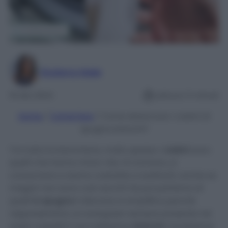
Giuliana Mele
19 Set 2024
Lettura: 5 minuti
Home
/
Come fare
/
Come sbiancare i calzini di
spugna bianchi?
Tra tutta la biancheria, molto spesso i
calzini
sono
quelli che hanno minor vita. Si rovinano, si
consumano e siamo costrette a sostituirli, anche se
magari non sono così vecchi! Se poi parliamo di
quelli
in spugna
il discorso si amplifica perché
rappresentano un evergreen sempre presente nei
nostri cassetti! E se li abbiamo
bianchi
, il problema