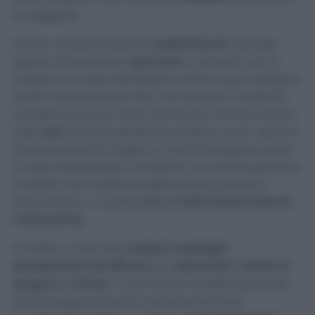
è maggiore.
Inoltre, in particolare per
quelli bianchi
, accade
spesso che possano
sporcarsi
a contatto con la
scarpa o a causa del sudore. Anche se poi vengono
lavati a temperature alte, non sempre li vediamo
candidi e bianchi come vorremmo, ma anzi hanno
quel
nero
che li fa sembrare sempre un po’ sporchi..
Succede perché magari si cammina spesso scalzi
in casa (soprattutto i bambini), ma anche perché a
contatto con il pellame delle scarpe possono
macchiarsi e ci risulta difficile
farli tornare bianchi
come prima
!
In realtà, ci sono dei
metodi casalinghi
semplicissimi ed efficaci
per
sbiancare i calzini di
spugna o cotone
. In che modo rimediarle per farli
tornare super bianchi e ripristinare la loro