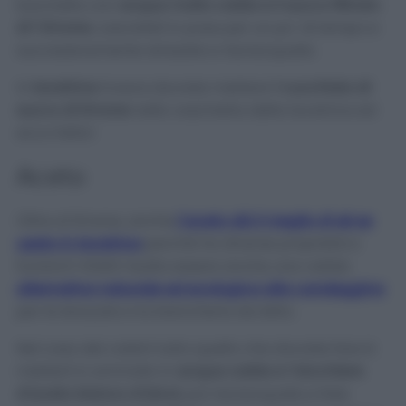
bacinella con
acqua molto calda e il succo filtrato
di 1 limone.
Lasciateli in posa per un po’ di tempo e
successivamente strizzate e risciacquate.
In
lavatrice
invece dovrete mettere
1 cucchiaio di
succo di limone
nella vaschetta della lavatrice ed
ecco fatto!
Aceto
Oltre al limone, anche
l’aceto dà il meglio di sé se
usato in lavatrice
perché ha diverse proprietà e
funzioni! Infatti risulta essere anche una valida
alternativa naturale ed ecologica alla candeggina
per le lenzuola e la biancheria da letto.
Nel caso dei calzini tutto quello che dovrete fare è
metterli in ammollo in
acqua calda e 1 bicchiere
d’aceto bianco d’alcol
, poi risciacquate e fate