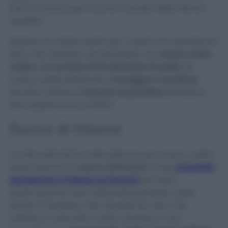
bianco anche quel vecchio corredo della Nonna
ingiallito.
Ebbene, se volete usarlo per i calzini non dovrete far
altro che riempire una bacinella con
acqua molto
calda
e
2 cucchiai di bicarbonato di sodio.
Se
invece volete effettuare il
lavaggio in lavatrice
,
dovrete mettere
1 misurino di prodotto
all’interno
del cestello ed ecco fatto!
Succo di limone
Un altro elemento molto efficace per avere i calzini
super bianchi è il
succo di limone!
La sua
proprietà
sgrassante è l’ideale sui bianchi
ed infatti
quest’agrume viene abbondantemente usato
anche in lavatrice. Non dovrete far altro che
mettere in ammollo i calzini sempre in una