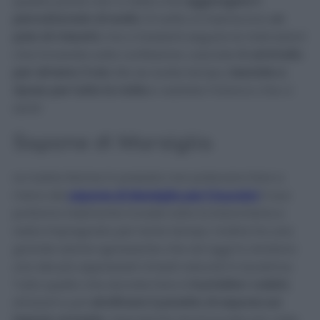
questo punto non vi resta che
aggiungere il
percarbonato di sodio
. Di solito si inseriscono
un
paio di misurini
, ma ci basterà seguire le indicazioni
che troverete sulla confezione. Lasciate
in ammollo
per almeno 3 ore
. Ma se avete tempo,
lasciate a
riposo per tutta la notte
e vedrete il bianco che ci
sarà!
Sapone di Marsiglia
Le nostre Nonne in passato non potevano fare a
meno del
sapone di Marsiglia per il bucato!
Il suo
profumo inebriante invade tutta la biancheria e
resta impregnato per tanto tempo. Inoltre ha una
grande azione sgrassante che ad oggi lo rendono
uno dei più apprezzati rimedi naturali in lavatrice.
Tutto quello che dovrete fare è
inumidire i calzini
,
strizzarli e poi
strofinare il panetto di sapone sul