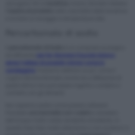
asciugare. Per la
lavatrice
, invece, dovrete mettere
1 tazzina di prodotto
nella vaschetta della lavatrice
e avviare un lavaggio a temperature alte.
Percarbonato di sodio
Il
percarbonato di Sodio
è un composto ecologico
ed efficiente
per far ritornare il bucato bianco
senza l’utilizzo di prodotti chimici come la
candeggina
. Possiamo definirlo un po’ come il
cugino del bicarbonato
, anche se a differenza di
quest’ultimo non può essere ingerito o andare a
contatto con gli alimenti.
Ma capiamo subito come poterlo utilizzare.
Prendete
una bacinella con i calzini
e versateci
dell’acqua molto calda, tendente al bollente.
In
questa fase fate molta attenzione a non scottarvi
. A