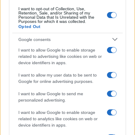
ogni lavaggio
I want to opt-out of Collection, Use,
Retention, Sale, and/or Sharing of my
Personal Data that Is Unrelated with the
Pulizie
Purposes for which it was collected.
Opted Out
Il metodo che fa
tornare brillanti le
Google consents
posate in pochi minuti
I want to allow Google to enable storage
related to advertising like cookies on web or
Come fare
device identifiers in apps.
Bracciali in argento più
I want to allow my user data to be sent to
luminosi con un
semplice rimedio
Google for online advertising purposes.
I want to allow Google to send me
personalized advertising.
Pulizie
Tre elettrodomestici
I want to allow Google to enable storage
che andrebbero puliti
related to analytics like cookies on web or
più spesso
device identifiers in apps.