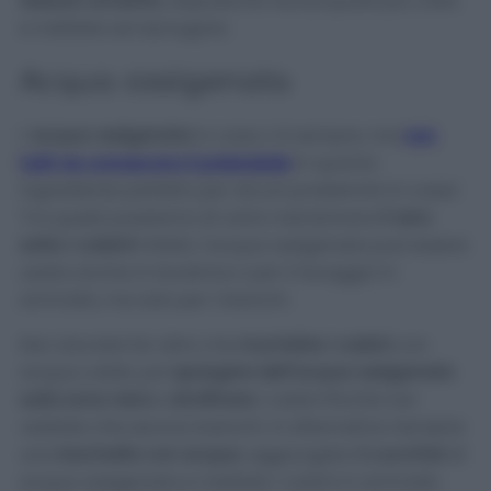
tessuto annerito
, dopodiché risciacquate più volte
e mettete ad asciugare.
Acqua ossigenata
L’
acqua ossigenata
in casa c’è sempre, ma
non
tutti ne conoscono il potenziale
in quanto
ingrediente perfetto per alcuni problemini in casa!
Tra questi possiamo di certo menzionare
il nero
sotto i calzini!
Infatti, l’acqua ossigenata può essere
usata anche in lavatrice o per il lavaggio in
ammollo, ma solo per i bianchi.
Non dovrete far altro che
inumidire i calzini
con
acqua calda, poi
spargere dell’acqua ossigenata
sulla zona nera
e
strofinare
i calzini finché non
vedrete che escono bianchi. In alternativa riempire
una
bacinella con acqua
, aggiungete
2 cucchiai
di
acqua ossigenata e mettete i calzini in ammollo