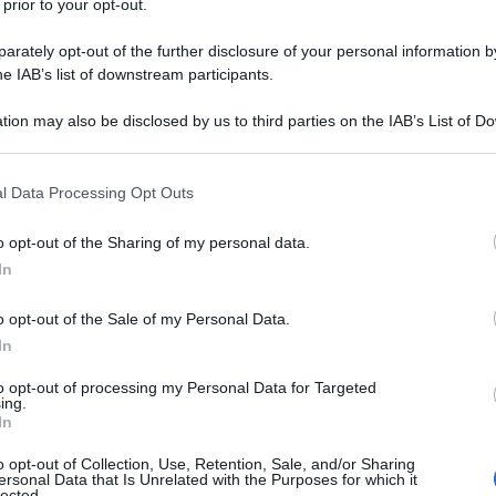
o scarico del lavandino, sarebbe bene
tappare lo
 prior to your opt-out.
rately opt-out of the further disclosure of your personal information by
he IAB’s list of downstream participants.
tion may also be disclosed by us to third parties on the IAB’s List of 
 that may further disclose it to other third parties.
 that this website/app uses one or more Google services and may gath
l Data Processing Opt Outs
including but not limited to your visit or usage behaviour. You may click 
 to Google and its third-party tags to use your data for below specifi
o opt-out of the Sharing of my personal data.
ogle consent section.
In
o opt-out of the Sale of my Personal Data.
In
to opt-out of processing my Personal Data for Targeted
ing.
In
o opt-out of Collection, Use, Retention, Sale, and/or Sharing
ersonal Data that Is Unrelated with the Purposes for which it
lected.