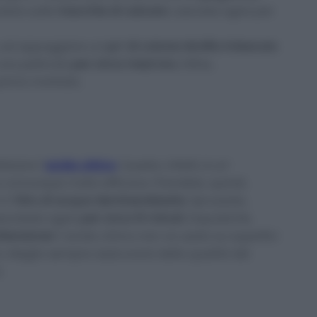
olare sulle
macchie di calcare
. Lasciate agire per
, ad appoggiare un
po’ di cotone idrofilo imbevuto
 una pellicola
per circa mezz’ora.
Infine,
panno morbido.
izzare l’
acido citrico
. Questo, infatti, è un’
a comunque molto efficace. Prendete, quindi,
in
1 litro di acqua demineralizzata.
Spruzzate,
asciatela agire
per circa 10 minuti.
Dopodiché,
ttenzione!
L’acido citrico non va usato su superfici
. Meglio sempre assicurarsi della qualità del
.