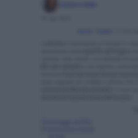
Giuliana Mele
30 Ago 2024
Home
/
Pulizie
/
Come togl
Il
calcare
è veramente un incubo in casa
soprattutto sulle
superfici del bagno
ch
Quante volte, infatti, vi è capitato di sc
filtri dei rubinetti
e non sapere come togli
formarsi
macchie scure dovute al proce
assai esposte all’umidità e all’aria. Pe
calcare dai filtri dei rubinetti
in modo da
ripristinare il giusto flusso dell’acqua!
.
C
1
Smontaggio del filtro
2
Come pulirlo a fondo
2.1
Sale