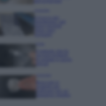
percarbonato
Come fare
Il trucco per
mantenere i teli
mare morbidi
dopo ogni
lavaggio
Pulizie
Il metodo che fa
tornare brillanti
le posate in pochi
minuti
Come fare
Bracciali in
argento più
luminosi con un
semplice rimedio