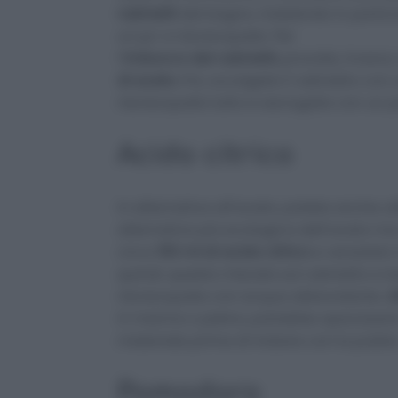
rubinetti
del bagno, insistendo in partic
un po’ e risciacquate. Per
l’
imbocco dei rubinetti,
provate, invece
di aceto.
Poi, avvolgete il rubinetto con
risciacquate tutto e asciugate con un 
Acido citrico
In alternativa all’aceto, potete anche util
alternativa più ecologica dell’aceto m
circa
150 ml di acido citrico
e versatelo 
quindi, questa miscela sul rubinetto e l
risciacquate con acqua abbondante.
A
in marmo o pietra, potrebbe opacizzarlo
materiale prima di iniziare con la pulizia
Pomodoro