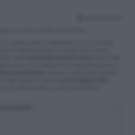
Lettura: 6 minuti
iere il calcare dai filtri dei rubinetti
, in quanto tende a depositarsi un po’ ovunque,
e sono costantemente a contatto con l’acqua.
orgere delle
bruttissime macchie verdi
proprio lì
sui
erle per la loro posizione? Sui rubinetti tendono a
sso di ossidazione,
il quale avviene sulle superfici
rciò, oggi vedremo insieme
come togliere tutto il
 non compromettere la loro funzionalità e
osa scoprirai?