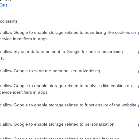
ondo
Out
consents
a pulizia.
Iniziate, quindi, con l’utilizzare un piccolo
o allow Google to enable storage related to advertising like cookies on
ecchio
per rimuovere il calcare in eccesso.
evice identifiers in apps.
o o di plastica a maglia stretta
sotto l’acqua
o allow my user data to be sent to Google for online advertising
s.
to allow Google to send me personalized advertising.
e il
sale,
un ingrediente da dispensa in grado di
o allow Google to enable storage related to analytics like cookies on
evice identifiers in apps.
i filtri ossidati e con calcare.
Tutto ciò che
el rubinetto, avendo cura di non danneggiarlo e
o allow Google to enable storage related to functionality of the website
e acqua molto calda
e 2 cucchiai di sale fino.
A
 circa 5 ore
, per far sì che la miscela possa
 passate una spugnetta e il
gioco è fatto!
o allow Google to enable storage related to personalization.
o allow Google to enable storage related to security, including