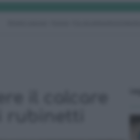
Rimedi naturali
Pulizie
Fai da te
Giardino
Video
G
Le
re il calcare
ei rubinetti