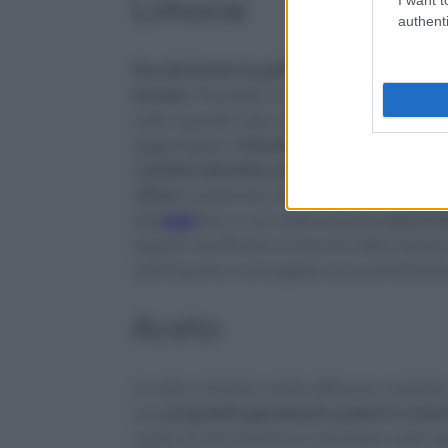
Limone
authenti
Per eliminare la patina di ossidazione o
limone.
Prendete la metà di un limone, u
sulle superfici dei vostri rubinetti. Per
aggiungere il
bicarbonato di sodio
sulla
il
potere abrasivo del bicarbonato
si co
citrico
contenuto nel limone. Se la
macch
del
sale
fino e con abbondante
succo di
seguito strofinate la buccia dello stesso 
sciacquate a asciugate accuratament
Aceto
Un altro rimedio molto efficace consiste ne
sue
proprietà sgrassanti, pulenti e antic
aceto di vino bianco e versatelo sulla s