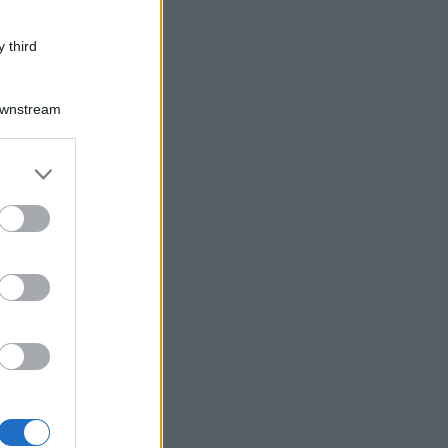
 third
Downstream
er and store
to grant or
ed purposes