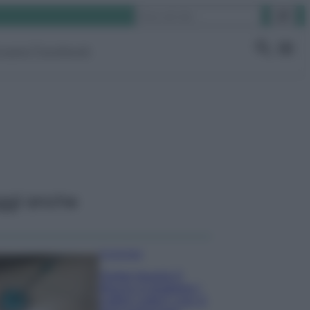
Cerca
ruppo Facebook
ggi anche
Come fare
Come lavare il
mocio e togliere i
cattivi odori con il