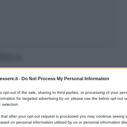
iltro
netto
dal calcare prevede lo
smontaggio dello
ssere.it -
Do Not Process My Personal Information
passaggi in modo da
svitarlo con delicatezza e senza
to opt-out of the sale, sharing to third parties, or processing of your per
formation for targeted advertising by us, please use the below opt-out s
 le mani
o, servirvi di una
chiave inglese
o di una
 selection.
rmettano. Ovviamente, in caso usiate questi
teporre un
pezzo di stoffa o una strisciolina di
 that after your opt-out request is processed you may continue seeing i
o stesso, in modo da non graffiarlo. Per evitare,
ased on personal information utilized by us or personal information dis