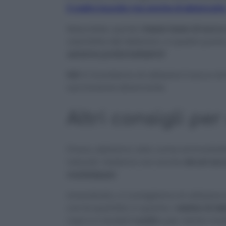
il vostro bucato ma anche di sbiancarlo
Mescolate, quindi,
mezza tazza di succo
vaschetta del detersivo. A questo punto, 
saranno profumatissimi!
N.B
Vi ricordiamo di utilizzare il succo d
sua funzione sbiancante.
Altri consigli pe
Finora, abbiamo visto come ammorbidire
naturali. Vediamo ora anche
alcuni ac
morbidezza!
Innanzitutto, vi consigliamo di utilizzar
con le quantità, in quanto i
residui di de
capi e a renderli
ruvidi
e per niente morb