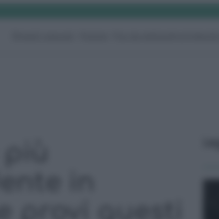
Rimedi naturali
Pulizie
Fai da te
Giardino
Video
G
Le
 più
ente in
e provi questi