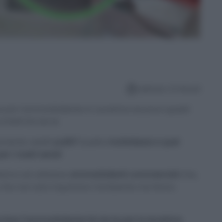
Lettura: 4 minuti
i più l’ammorbidente in Lavatrice se provi questi
chetti fai da te
amente vestiti
puliti?
Quella
morbidezza e quel
er i nostri sensi!
iamo ad utilizzare
ammorbidenti commerciali
che,
che non solo inquinano l’ambiente ma fanno
fare l’ammorbidente fai da te per la lavatrice