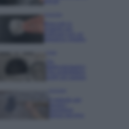
minuti
Come fare
Bracciali in
argento più
luminosi con un
semplice rimedio
Pulizie
Tre
elettrodomestici
che andrebbero
puliti più spesso
Pavimenti
Il metodo per
lavare i
pavimenti
senza secchio