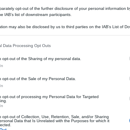
ale dalla fragranza che più preferite.
rately opt-out of the further disclosure of your personal information by
he IAB’s list of downstream participants.
e la miscela così ottenuta
nella vaschetta della
api non sono mai stati così profumati e morbidi!
tion may also be disclosed by us to third parties on the IAB’s List of 
 that may further disclose it to other third parties.
le
 that this website/app uses one or more Google services and may gath
l Data Processing Opt Outs
including but not limited to your visit or usage behaviour. You may click 
 to Google and its third-party tags to use your data for below specifi
 solo con il sapone di Marsiglia, ma anche con il
o opt-out of the Sharing of my personal data.
ogle consent section.
olgono un’
azione ammorbidente
poiché sono
In
ettamente sulla quantità di calcare presente
o opt-out of the Sale of my Personal Data.
In
questi due ingredienti
viene utilizzata anche per
to opt-out of processing my Personal Data for Targeted
, quindi,
300 grammi di sale
e mescolatelo con
15-
ing.
In
rite. Aggiungete, poi, il bicarbonato e
o opt-out of Collection, Use, Retention, Sale, and/or Sharing
ersonal Data that Is Unrelated with the Purposes for which it
lected.
composto
nel cestello della lavatrice poco prima del
Out