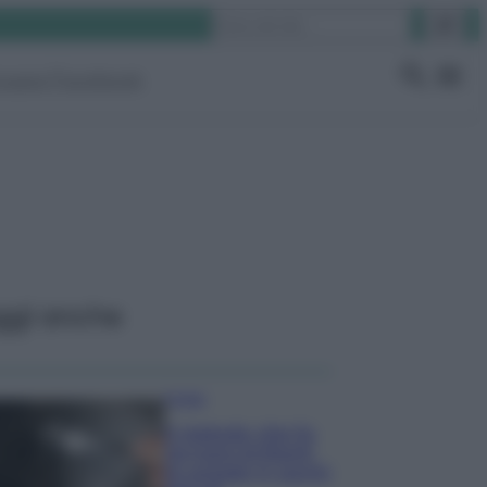
Cerca
ruppo Facebook
ggi anche
Pulizie
Il metodo che fa
tornare brillanti
le posate in pochi