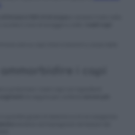
.
 di limone in 500 ml di acqua
e versate il tutto nella
avviate il ciclo di lavaggio e voilà:
i vostri capi
i limone solo su capi chiari e bianchi a causa della
r ammorbidire i capi
 e profumare i nostri capi con ingredienti
corgimenti
da seguire per conferire
ancora più
e la quantità giusta di detersivo e di non esagerare
tersivo
tendono ad impregnarsi nel tessuto dei
idi.