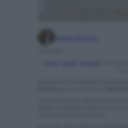
Maddy Cimmino
15 Feb 2022
Home
/
Pulizie
/
Lavatrice
/
Non usera
Truc
Ma quanto è bello indossare quotidian
profumo,
poi, sono davvero un
piacere p
Per ottenere questo effetto, quindi, tend
spesso, contengono sostanze chimiche 
anche male alla nostra salute.
Per questo, oggi vedremo insieme
come 