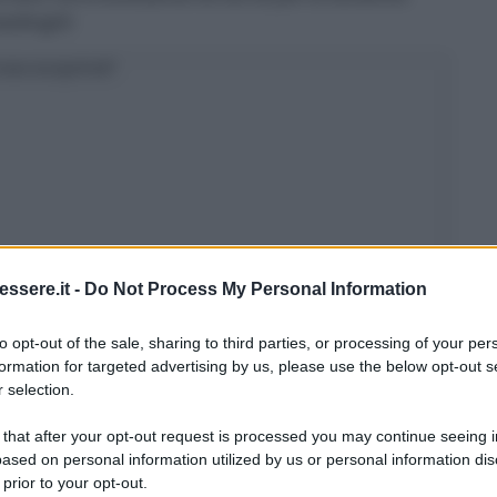
salinghi!
osa scoprirai?
ssere.it -
Do Not Process My Personal Information
lia e bicarbonato
to opt-out of the sale, sharing to third parties, or processing of your per
formation for targeted advertising by us, please use the below opt-out s
orbidente fai da te prevede l’utilizzo di due
 selection.
nonne per le loro capacità pulenti e sgrassanti:
il
 that after your opt-out request is processed you may continue seeing i
ased on personal information utilized by us or personal information dis
di Marsiglia
e
un cucchiaio di bicarbonato
e
 prior to your opt-out.