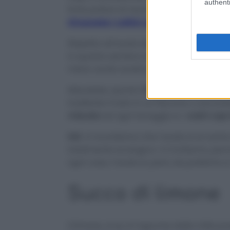
authenti
forte potere di neutralizzare i cattivi odo
rimuovere i cattivi odori in frigorifero!
Rispetto all’aceto bianco di alcol o di vin
in quanto sembra avere un impatto m
meno
acido acetico.
Miscelate, quindi,
2 litri di aceto di mele
trasferite il tutto in un flacone o una botti
miscela
ad ogni lavaggio e i
vostri cap
N.B.
Vi ricordiamo che l’aceto è al centro
totalmente ecologico. Vi invitiamo, perc
ogni caso, l’aceto è, però, da preferire 
Succo di limone
Il limone, si sa, è l’agrume dalle mille p