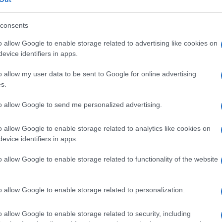
consents
o allow Google to enable storage related to advertising like cookies on
evice identifiers in apps.
revede l’utilizzo dell’acido citrico, un composto
o allow my user data to be sent to Google for online advertising
ce come un
ammorbidente naturale.
s.
da te
, vi occorrerà scioglierne
150 grammi
(in
to allow Google to send me personalized advertising.
io se
demineralizzata
, così è priva di calcare).
o allow Google to enable storage related to analytics like cookies on
 versate circa
100 ml di questa miscela nella
evice identifiers in apps.
avaggio. Per rendere anche più profumato il vostro
5-20 gocce del vostro olio essenziale preferito
.
o allow Google to enable storage related to functionality of the website
o allow Google to enable storage related to personalization.
o allow Google to enable storage related to security, including
ome si può non menzionare l’
aceto
, il quale ha un