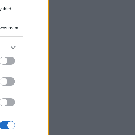
 third
Downstream
er and store
to grant or
ed purposes