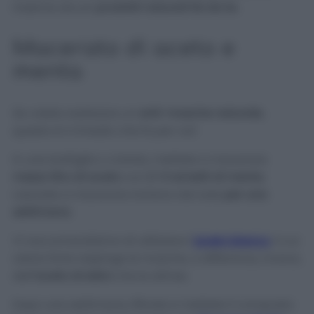
insieme alcuni
prodotti naturali fai da te.
Macerato di aceto e
menta
Se volete realizzare un
anti-mosche naturale
,
questo è il rimedio che fa per voi!
In una bottiglia o ciotola, mettete a macerare
mezzo litro di
aceto
con
2-3 rametti di menta
.
Lasciate a macerare lontano dal sole
per una
settimana
.
Vi raccomandiamo di utilizzare l
’
aceto bianco
,
il cui
odore forte respinge le mosche, a differenza, invece,
dell
’aceto di sidro
che le attrae.
Dopo una settimana, filtrate e mettete il composto