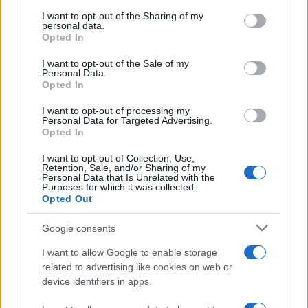
on the IAB’s List of Downstream Participants that may further
I want to opt-out of the Sharing of my
disclose it to other third parties.
personal data.
Leggi anche
Opted In
Please note that this website/app uses one or more Google
services and may gather and store information including but
I want to opt-out of the Sale of my
Personal Data.
not limited to your visit or usage behaviour. You may click to
Opted In
grant or deny consent to Google and its third-party tags to
Come fare
use your data for below specified purposes in below Google
I want to opt-out of processing my
Bracciali in argento più
consent section.
Personal Data for Targeted Advertising.
luminosi con un
Opted In
semplice rimedio
I want to opt-out of Collection, Use,
Retention, Sale, and/or Sharing of my
Personal Data that Is Unrelated with the
Pulizie
Purposes for which it was collected.
Opted Out
Tre elettrodomestici
che andrebbero puliti
Google consents
più spesso
I want to allow Google to enable storage
related to advertising like cookies on web or
Pavimenti
device identifiers in apps.
Il metodo per lavare i