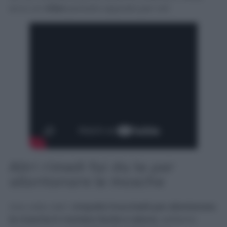
ecco un
video
pensato apposta per voi!
Altri rimedi fai da te per
allontanare le mosche
Una volta visti i s
impatici trucchetti per allontanare
le mosche in maniera facile e veloce
, vediamo