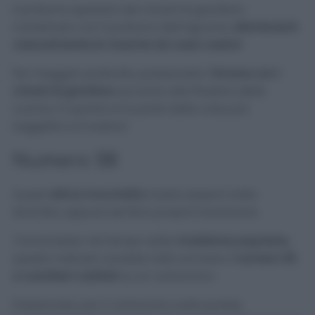
Il profumo speziato dei chiodi di garofano
combinato con il profumo dell’agrume
allontanerà
naturalmente le mosche da casa vostra!
Per maggior praticità, posizionate il
limone con i
chiodi di garofano
accanto alla finestra della
cucina, in quanto è la parte della casa più
soggetta a invasioni.
Numero 58
Quest’
ultimo trucchetto
risulta essere molto
strambo, eppure sembra proprio funzionare.
Tramandato nel tempo dalla
tradizione popolare,
questo metodo consiste nello scrivere il
numero 58
a caratteri cubitali
su un cartoncino.
Posizionate, poi, il cartoncino sulla parete