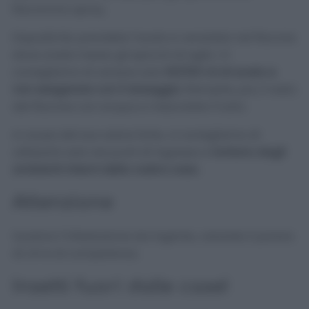
flaconcino spray.
Dopodiché, prendete l’aceto e versatelo nel flacone
dove avete messo gli spicchi di aglio. Vi
consigliamo di versare solo
50/100 ml di aceto e
non esagerare con il dosaggio.
Riempite, poi, il resto
del flacone con acqua e mescolate il tutto.
A causa del suo odore forte, vi consigliamo di
utilizzarlo solo nei punti di ingresso e
lontano dagli
ambienti interni della vostra casa.
Attenzione
Qualora l’infestazione sia ingente, valutate il parere
di chi è di competenza.
Insetti fuori dalle case!