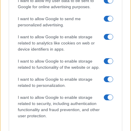
I want to allow my user data to be sent to
pavimenti senza
secchio
Google for online advertising purposes.
I want to allow Google to send me
personalized advertising.
Come fare
Bastano olio, limone e
I want to allow Google to enable storage
acqua per ridare
related to analytics like cookies on web or
lucentezza al legno
device identifiers in apps.
I want to allow Google to enable storage
related to functionality of the website or app.
I want to allow Google to enable storage
related to personalization.
Vivodibenessere.it
è il sito per i rimedi naturali e la cura della casa e
del giardino con consigli utili per tutti i piccoli problemi quotidiani.
I want to allow Google to enable storage
Troverai ogni giorno nuove idee per la tua casa, il fai da te, le pulizie, i
related to security, including authentication
trucchi della nonna e l’ecosostenibilità.
functionality and fraud prevention, and other
© Vivodibenessere – Meraki s.r.l.s., Via Siro Solazzi 1 – 80131 Napoli –
user protection.
P.IVA: 09902551218. Le immagini presenti in questo sito web sono di
proprietà di Meraki s.r.l.s.