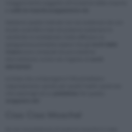
maggiormente soggetta all’invasione delle mosche
e
voilà: le mosche scapperanno via
.
Sebbene questo metodo non sia sostenuto da uno
studio scientifico tale da poterne sostenere la
veridicità, è considerato molto efficace. La
spiegazione potrebbe essere che gli
occhi della
mosca
sono composti da piccolissime
sfaccettature, ovvero da migliaia di
occhi
elementari.
Le linee che compongono il 58 potrebbero
rappresentare, quindi, per questi insetti, qualcosa
che assomigli ad un
predatore.
Per questo,
scappano via!
Ciao Ciao Mosche!
Se non ne potete più di avere le mosche in casa,