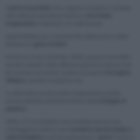
Il
primo trucchetto
che vogliamo proporvi consiste
nell’utilizzare semplicemente un
sacchetto
trasparente
e riempirlo con dell’acqua.
Appendetelo, poi, in prossimità delle porte e delle
finestre e il
gioco è fatto!
Anche se un po’ strambo, infatti, questo trucchetto
sembra essere molto efficace perché si pensa che
le mosche non amino vedere la propria
immagine
riflessa
e, quindi, scappano via.
In alternativa al sacchetto trasparente, potete
anche utilizzare semplicemente delle
bottiglie di
plastica
.
Infine, c’è chi sostiene che sarebbe ancora più
vantaggioso inserire una
monetina nel sacchetto o
nella bottiglina
, così da potenziare il “
gioco
” di luci e