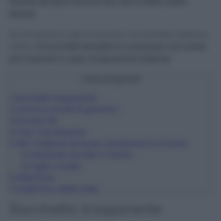
tenerle sempre lontane dai cibi e dalle nostre
stanze.
Se l’invasione è già avvenuta, non temete: esistono,
infatti,
3 trucchetti semplici e curiosi per non avere
più mosche in casa. Scopriamoli insieme!
Cosa scoprirai?
1
Sacchetto trasparente
2
Limone e chiodi di garofano
3
Numero 58
4
Ciao Ciao Mosche!
5
Altri rimedi fai da te per allontanare le mosche
5.1
Macerato di aceto e menta
5.2
Aglio e aceto
6
Attenzione
7
Insetti fuori dalle case!
Sacchetto trasparente