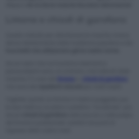
riflessi e
far sì che le mosche facciano retromarcia!
Limone e chiodi di garofano
Questo metodo per allontanare le mosche, invece,
deriva direttamente dalla tradizione popolare e dai
trucchetti che utilizzavano già le nostre nonne.
Alcuni odori che noi troviamo inebrianti e
piacevolissimi sono, al contrario, mal tollerati dalle
mosche. È il caso del
limone
e i
chiodi di garofano
che sono dei
repellenti naturali
per molti insetti.
Tagliate, quindi, un limone a metà e poggiate, poi,
le due metà su un piano o piattino. “Incastrate”, poi,
alcuni
chiodi di garofano
nella buccia o nella polpa
del limone e posizionate i piattini nei punti di
ingresso della vostra casa.