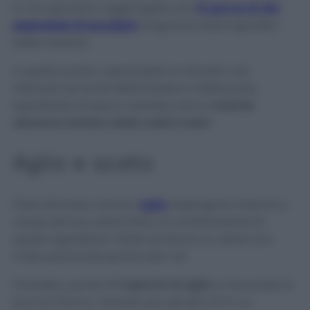
in uno spruzzino. Aggiungete, poi,
10 gocce di olio
essenziale di eucalipto
,
fragranza assai sgradita
dalle mosche.
A questo punto, vaporizzate la miscela così
ottenuta sui bordi delle finestre e delle porte,
soprattutto di sera e vedrete che le
mosche
staranno lontano dalla vostra casa!
Aglio e aceto
Oltre all’aceto, anche l’
aglio
respinge le mosche a
causa del suo odore forte. La combinazione di
questi ingredienti, infatti, produce un odore non
molto piacevole persino per noi.
Prendete, quindi,
2-3 spicchi di aglio
e rimuovete la
buccia intorno. Versate, poi, gli spicchi in un