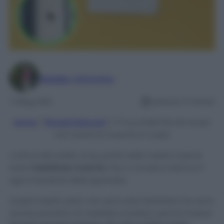
Maddy Cimmino
7 Mag 2021
Lettura: 5 minuti
Home
/
Rimedi Naturali
/
3 Trucchetti fai da te per
non avere le mosche in casa!
L’arrivo del caldo, si sa, porta nelle nostre case le
tanto
fastidiose mosche
che ci ronzano intorno in
ogni momento della giornata.
Questi insetti, però, non sono solo fastidiosi ma sono
anche portatori di malattie e batteri, perciò è bene