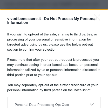
Avete dichiarato guerra agli
insetti
? Scoprite tutti
i
rimedi
naturali
contro i fastidiosi animaletti che
infestano la vostra casa e il vostro giardino
vivodibenessere.it -
Do Not Process My Personal
Information
Allontanare le formiche senza insetticida
Come costruire una trappola per le zanzare
If you wish to opt-out of the sale, sharing to third parties, or
Addio a scarafaggi e blatte in casa
processing of your personal or sensitive information for
Come eliminare gli insetti dalla dispensa
targeted advertising by us, please use the below opt-out
section to confirm your selection.
Please note that after your opt-out request is processed you
may continue seeing interest-based ads based on personal
information utilized by us or personal information disclosed to
third parties prior to your opt-out.
You may separately opt-out of the further disclosure of your
personal information by third parties on the IAB’s list of
downstream participants.
Personal Data Processing Opt Outs
This information may also be disclosed by us to third parties