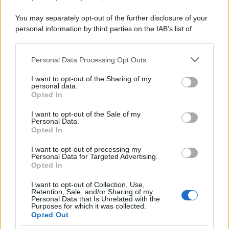
You may separately opt-out of the further disclosure of your
personal information by third parties on the IAB’s list of
downstream participants.
Personal Data Processing Opt Outs
This information may also be disclosed by us to third parties
on the IAB’s List of Downstream Participants that may further
I want to opt-out of the Sharing of my
disclose it to other third parties.
personal data.
Leggi anche
Opted In
Please note that this website/app uses one or more Google
services and may gather and store information including but
I want to opt-out of the Sale of my
Personal Data.
not limited to your visit or usage behaviour. You may click to
Opted In
grant or deny consent to Google and its third-party tags to
Pulizie
use your data for below specified purposes in below Google
I want to opt-out of processing my
Il metodo che fa
consent section.
Personal Data for Targeted Advertising.
tornare brillanti le
Opted In
posate in pochi minuti
I want to opt-out of Collection, Use,
Retention, Sale, and/or Sharing of my
Personal Data that Is Unrelated with the
Come fare
Purposes for which it was collected.
Opted Out
Bracciali in argento più