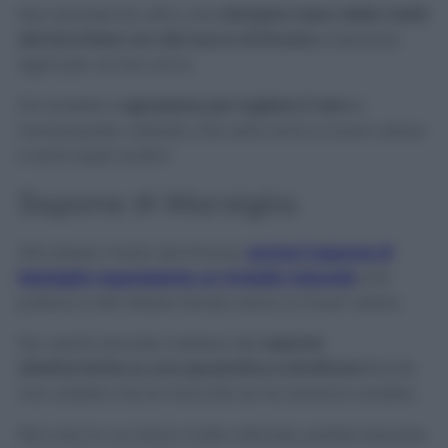
Non dovrete far altro che
riempire meno della metà
del bicchiere con del succo di limone
e lasciarlo
agire per un’ora circa.
Poi andate a
sgrassare per togliere il nero
e
risciacquate, vedrete che tutto avrà un buon odore
e sarà super pulito!
Sapone di Marsiglia
Allo stesso modo del limone,
anche il sapone di
Marsiglia rappresenta un rimedio naturale
che
pulisce e allo stesso tempo dona un buon odore.
Per usarlo dovrete mettere del
sapone
direttamente su una spazzolina e strofinare
finché
non vedete che le macchie se ne saranno andate.
Nel caso in cui siano molto ostinate, potete lasciare