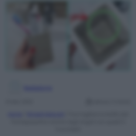
Redazione
31 Mar 2022
Lettura: 3 minuti
Home
/
Rimedi Naturali
/
Puoi togliere la Muffa dal
Portaspazzolino anche negli Angoli con questi 5
Trucchetti!