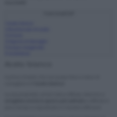
trucchetti!
Cosa scoprirai?
1
Aceto bianco
2
Bicarbonato di sodio
3
Limone
4
Sapone di Marsiglia
5
Acqua ossigenata
6
Avvertenze
Aceto bianco
Il primo rimedio che non posso fare a meno di
consigliarvi è
l’aceto bianco!
Le sue proprietà, ormai note e diffuse, riescono a
sciogliere anche lo sporco più ostinato
e difficile in
poco tempo e soprattutto in maniera efficace!