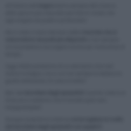
All’interno del
bagno
siamo sempre alla ricerca
dello sporco più nascosto per fare in modo che
ogni angolo sia pulito e profumato!
Ma a volte ci sono davvero delle
macchie che si
nascondono nei posti più disparati
e non sempre
ce ne possiamo accorgere anche per mancanza di
tempo.
Oggi infatti parleremo di un elemento che tutti
hanno in bagno, ma a cui non sempre si dedica la
giusta attenzione. Di cosa si tratta?
Beh, del
bicchiere degli spazzolini!
Quante volte lo si
trascura e vediamo che si annida quel nero
insopportabile?
Dunque scopriamo insieme
come togliere la muffa
dal bicchiere degli spazzolini con questi 5