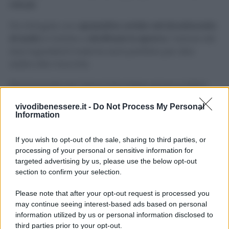
minuti.
Poi intingete uno
spazzolino umido nel bicarbonato
di sodio
e iniziate a
strofinare lo sporco
, l’azione dei
due ingredienti insieme sarà perfetta per dire
addio alle macchie.
Risciacquate per bene il bicchiere ed ecco fatto!
vivodibenessere.it -
Do Not Process My Personal
Avvertenze
Information
Al fine di non macchiare o danneggiare il bicchiere,
If you wish to opt-out of the sale, sharing to third parties, or
vi ricordo di provare i rimedi prima in angolini non
processing of your personal or sensitive information for
visibili.
targeted advertising by us, please use the below opt-out
section to confirm your selection.
Please note that after your opt-out request is processed you
may continue seeing interest-based ads based on personal
information utilized by us or personal information disclosed to
third parties prior to your opt-out.