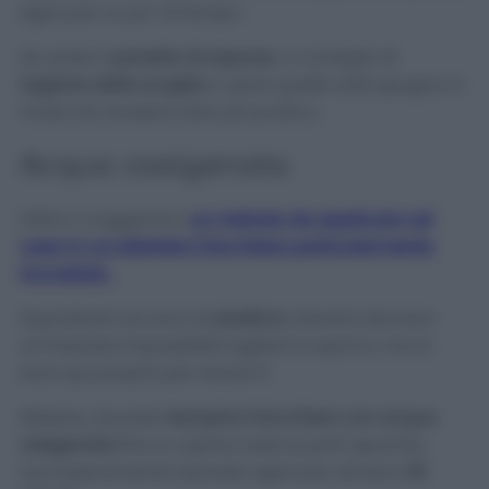
agire per un po’ di tempo.
Se avete il
panetto di sapone
, vi consiglio di
tagliare delle scaglie
e usare quelle sulla spugna in
modo da rendere tutto più pratico.
Acqua ossigenata
Infine vi suggerisco
un metodo da applicare nel
caso in cui abbiate il bicchiere particolarmente
incrostato.
Soprattutto se sono di
plastica
, diventa davvero
un’impresa impossibile togliere lo sporco, ma io
sono qui proprio per aiutarvi!
Ebbene, dovrete
riempire il bicchiere con acqua
ossigenata
fino a coprire tutte le parti sporche,
successivamente lasciate agire per almeno
30