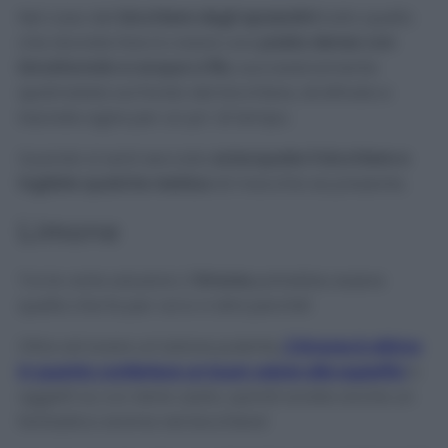
Nel caso del
bicchiere degli spazzolini
tutto quello
che dovrete fare è creare una
pasta densa con
bicarbonato e acqua a filo
, successivamente
spalmatela sul fondo del bicchiere, strofinate e
lasciate agire per un po’ di tempo.
Quando si sarà seccata
sciacquate il bicchiere e
togliete qualche residuo
di macchia se presente.
Limone
Tra le varie soluzioni, il
limone
potrebbe essere
quella che fa per voi e vi dirò perché!
Oltre ad avere un’azione pulente,
il limone è ottimo
in quanto conferisce un buon odore alle superfici
o
oggetti su cui viene usato, quindi avrete anche un
fantastico aroma nel bicchiere!