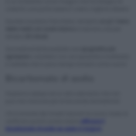
In un ambiente come il bagno che ha bisogno di
costanti cure potrà essere il vostro migliore alleato!
Dovrete svuotare il bicchiere, riempirlo
un po’ meno
della metà con aceto bianco
e lasciare così per
almeno
20 minuti.
Successivamente passate una
spugnetta per
sgrassare
o aiutatevi con uno spazzolino inutilizzato
e vedrete che in poco tempo tornerà come nuovo!
Bicarbonato di sodio
Passiamo adesso ad un altro elemento che non
può mai mancare per le faccende domestiche!
Chi è amante dei rimedi naturali ha avuto modo di
verificare quanto possa essere
efficace il
bicarbonato di sodio se usato in bagno!