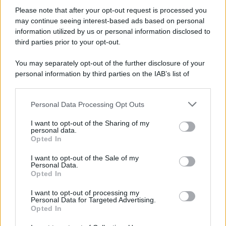
Please note that after your opt-out request is processed you
may continue seeing interest-based ads based on personal
information utilized by us or personal information disclosed to
third parties prior to your opt-out.
You may separately opt-out of the further disclosure of your
personal information by third parties on the IAB’s list of
downstream participants.
Personal Data Processing Opt Outs
This information may also be disclosed by us to third parties
on the IAB’s List of Downstream Participants that may further
I want to opt-out of the Sharing of my
disclose it to other third parties.
personal data.
Leggi anche
Opted In
Please note that this website/app uses one or more Google
services and may gather and store information including but
I want to opt-out of the Sale of my
Personal Data.
not limited to your visit or usage behaviour. You may click to
Opted In
grant or deny consent to Google and its third-party tags to
Come fare
use your data for below specified purposes in below Google
I want to opt-out of processing my
Come lavare il mocio e
consent section.
Personal Data for Targeted Advertising.
togliere i cattivi odori
Opted In
con il percarbonato