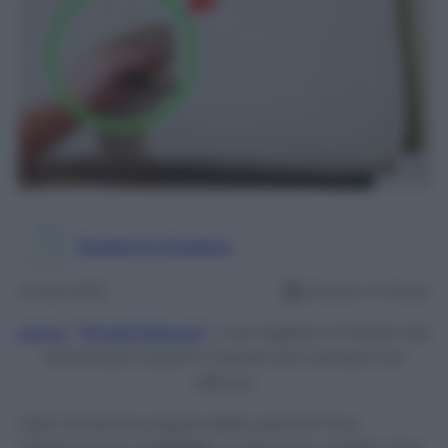
Rosanna Guasco
13 Feb 2023
Lettura: 3 minuti
Home
/
Rimedi Naturali
/
Vuoi togliere la Polvere dal
Materasso? Questi 5 metodi sono semplici ed
efficaci
Ogni minuscolo angolo della casa ha il suo