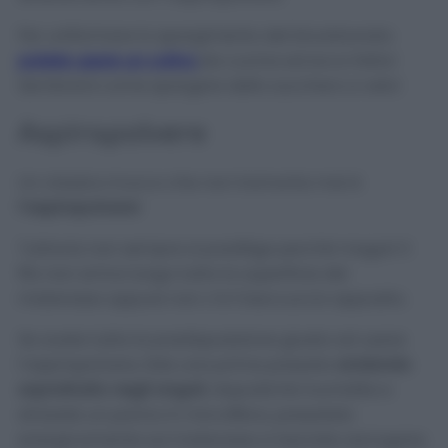
Per uniformare lo spargimento del bicarbonato
potete usare un colino
da cucina ed ecco fatto!
Sembrerà come spargere dello zucchero a velo!
Aspirapolvere
Un classico trucco che non tramonta mai è
l’aspirapolvere
!
Tuttavia non sempre si predilige perché magari il
filo non arriva lungo tutta la superficie del
materasso oppure non c’è il beccuccio apposito.
Se avete tutta la predisposizione giusta ad usare
l’aspirapolvere, fate una prima passata
andando
soprattutto negli angoli
, dopodiché inumidite e
strizzate un panno in microfibra, passatelo
energicamente sul materasso e lasciate asciugare.