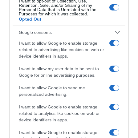
I want to opt-out of Collection, Use,
Retention, Sale, and/or Sharing of my
Personal Data that Is Unrelated with the
Come fare
Purposes for which it was collected.
Opted Out
Il trucco per mantenere i
teli mare morbidi dopo
Google consents
ogni lavaggio
I want to allow Google to enable storage
related to advertising like cookies on web or
Pulizie
device identifiers in apps.
Il metodo che fa
I want to allow my user data to be sent to
tornare brillanti le
posate in pochi minuti
Google for online advertising purposes.
I want to allow Google to send me
personalized advertising.
Come fare
Bracciali in argento più
I want to allow Google to enable storage
luminosi con un
related to analytics like cookies on web or
semplice rimedio
device identifiers in apps.
I want to allow Google to enable storage