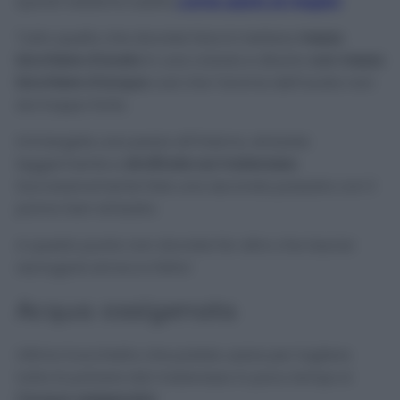
quindi vediamo subito
come usarlo al meglio!
Tutto quello che dovrete fare è mettere
mezzo
bicchiere d’aceto
in una ciotola e diluirlo
con mezzo
bicchiere d’acqua
così che l’aroma dell’aceto non
sia troppo forte.
Immergete una pezza all’interno, strizzate
leggermente e
strofinate sul materasso
.
Successivamente fate una seconda passata con il
panno ben strizzato.
A questo punto non dovrete far altro che lasciar
asciugare ed ecco fatto!
Acqua ossigenata
Ultimo trucchetto che potete usare per togliere
tutta la polvere dal materasso in poco tempo è
l’acqua ossigenata
!