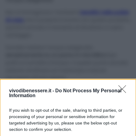
Non si immaginano i tantissimi
benefici nelle pulizie
di casa
che si possono trovare con questo prodotto,
quindi è arrivato il momento di sfruttarlo a vostro
vantaggio.
Dovrete mettere l’acqua ossigenata
semplicemente su un panno in microfibra
ben
pulito e inumidito d’acqua. A questo punto dovrete
soltanto strofinare sul materasso e lasciar
asciugare all’aria aperta.
vivodibenessere.it -
Do Not Process My Personal
Avvertenze
Information
Consultate sempre eventuali indicazioni di
If you wish to opt-out of the sale, sharing to third parties, or
lavaggio del materasso e provate i rimedi prima in
processing of your personal or sensitive information for
un angolo non visibile.
targeted advertising by us, please use the below opt-out
section to confirm your selection.