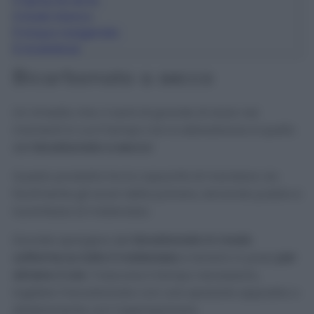
3
Spray fai da te
4
Aceto bianco
5
Acqua ossigenata
6
Avvertenze
Bicarbonato a secco
Un rimedio che vi sarà di grande di aiuto nei
momenti in cui il tempo non è abbastanza è quello
del
bicarbonato a secco
!
Questo prodotto ha la capacità di mandare via
facilmente gli acari della polvere, donando pulizia e
lucentezza al materasso.
Dovrete spargere del
bicarbonato in modo
uniforme su tutto il materasso
e tenerlo in posa
per
almeno 2 ore
. Trascorso il tempo necessario,
togliete il bicarbonato con una spazzola apposita o
direttamente con l’aspirapolvere.