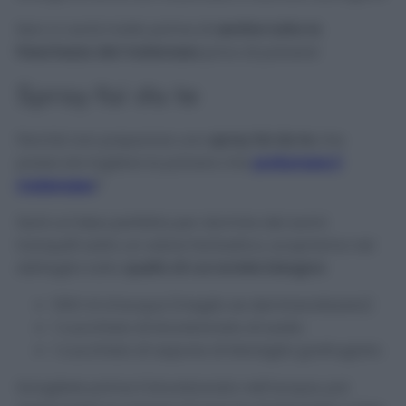
Non ci vorrà molto prima di
sentire tutta la
freschezza del materasso
privo di polvere!
Spray fai da te
Perché non preparare uno
spray fai da te
che
possa sia togliere la polvere che
profumare il
materasso
?
Sarà un’idea perfetta per dormire dei sonni
tranquilli sotto un odore fantastico, scopriamo nel
dettaglio tutto
quello di cui avrete bisogno:
500 ml d’acqua (meglio se demineralizzata)
1 cucchiaio di bicarbonato di sodio
1 cucchiaio di sapone di Marsiglia grattugiato
Sciogliete prima il bicarbonato nell’acqua, poi