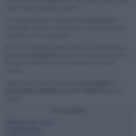
insediamento di
polvere
. A volte è ben visibile, altre
volte invece bisogna scovarla.
Un caso di polvere nascosta è
sul materasso
, ci
sono delle volte in cui nemmeno ci accorgiamo di
quanta se n’è accumulata!
Privare il materasso della polvere è fondamentale
per non avere gli acari
e per dormire sempre sonni
tranquilli, specie se si è più sensibili e può dar
fastidio.
Oggi infatti vedremo insieme
come togliere la
polvere dal materasso con 4+1 metodi
efficaci e
veloci!
Cosa scoprirai?
1
Bicarbonato a secco
2
Aspirapolvere