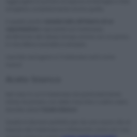
aggiungete la polvere di sapone di Marsiglia e fate
sciogliere completamente anche quella.
A questo punto
versate tutto all’interno di un
vaporizzatore
e spruzzate sul materasso,
strofinando allo stesso tempo anche con un panno
in microfibra inumidito e strizzato.
Lasciate asciugare e il materasso sarà come
nuovo!
Aceto bianco
Nel caso in cui il materasso sia particolarmente
intriso di polvere, con delle macchie o cattivi odori,
dovrete usare
l’aceto bianco
!
Questo è davvero perfetto per da una nuova vita al
tessuto del materasso e rinfrescarlo come non mai,