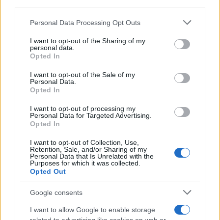
downstream participants.
Personal Data Processing Opt Outs
This information may also be disclosed by us to third parties
on the IAB’s List of Downstream Participants that may further
I want to opt-out of the Sharing of my
disclose it to other third parties.
personal data.
Leggi anche
Opted In
Please note that this website/app uses one or more Google
services and may gather and store information including but
I want to opt-out of the Sale of my
Personal Data.
not limited to your visit or usage behaviour. You may click to
Opted In
grant or deny consent to Google and its third-party tags to
Come fare
use your data for below specified purposes in below Google
I want to opt-out of processing my
Come lavare il mocio e
consent section.
Personal Data for Targeted Advertising.
togliere i cattivi odori
Opted In
con il percarbonato
I want to opt-out of Collection, Use,
Retention, Sale, and/or Sharing of my
Personal Data that Is Unrelated with the
Come fare
Purposes for which it was collected.
Opted Out
Il trucco per mantenere i
teli mare morbidi dopo
Google consents
ogni lavaggio
I want to allow Google to enable storage