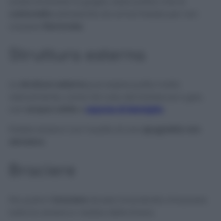
avete smontato la griglia, assicuratevi che la
carbonella
sottostante sia ormai fredda per non
causare
fiammate
.
Struttura esterna
La
struttura esterna
può essere pulita molto
velocemente, come nel caso dei barbecue a gas,
con
acqua calda
e
sapone di Marsiglia
.
Potete aiutarvi con l’ausilio di una
spugnetta
non
abrasiva
.
Braciere
Per pulire il
braciere
dovete innanzitutto rimuovere
tutta la cenere e i residui della brace.