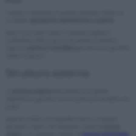
limone
.
L’azione combinata di queste sostanze, infatti, ha
un effetto
sgrassante
,
disinfettante
e
pulente
.
Dopo circa venti minuti, vi basterà togliere il
contenitore dall’acqua, sciacquarlo e passarci
sopra un
panno in
microfibra
per eliminare gli ultimi
residui di sporco.
Struttura esterna
La
struttura esterna
del barbecue è spesso
abbastanza grande, ma è la parte più semplice da
pulire.
Essendo, infatti, una superficie liscia, vi basterà
spruzzarci sopra una soluzione a base di
acqua
calda
e con qualche scaglia di
sapone di Marsiglia
.