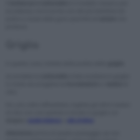
Il
barbecue a carbonella
è il modello classico per
eccellenza, ma è anche uno dei più fastidiosi da
pulire a causa della gran quantità di
cenere
che
produce.
Griglia
In questo caso, iniziate dalla pulizia della
griglia
.
Accendete la
carbonella
e fate scaldare la griglia
in modo da sciogliere le
incrostazioni
e i
residui
di
cibo.
Poi, una volta raffreddata, togliete gli ultimi residui
di cibo con una spatola e lavate la griglia col
acqua
e
aceto bianco
o
olio
d’oliva
.
Attenzione:
prima di questo passaggio, se non