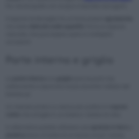
Poi, risciacquate con acqua e lasciate asciugare.
Il sapone di Marsiglia ha un forte potere
sgrassante
,
ma resta
delicato sulle superfici
. Poi è un sapone
naturale, che può essere usato in molteplici
occasioni!
Parte interna e griglia
La
parte interna
e la
griglia
sono le parti che
solitamente si sporcano di più durante l’utilizzo del
barbecue.
Un metodo pratico e veloce per pulirle è il
vapore
caldo
che scioglie in un baleno i residui di cibo.
In alternativa potete utilizzare una
spatola in ferro
o
plastica
dura: si tratta di un lavoro un po’ noioso,