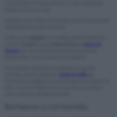
ma, se fatto in modo preciso, il vostro barbecue
brillerà come non mai.
Aiutatevi con l’utilizzo di acqua e aceto bianco per
disinfettare le parti in acciaio.
Inoltre, se la
griglia
è rimovibile, potete lasciarla a
mollo in
acqua
calda,
aceto bianco
e
succo di
limone
per circa 30 minuti e poi sciacquarla,
strofinando con un panno in microfibra.
Se la pulizia risulta più complessa di quanto
previsto, potete utilizzare i
fondi di caffè
per
strofinare la griglia, rimuovendo gli ultimi residui di
cibo. I fondi di caffè faranno da
scrub pulente
e
sarà molto più semplice pulirla!
Barbecue a carbonella