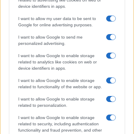
related to advertising like cookies on web or
Pulizie
device identifiers in apps.
Il metodo che fa
I want to allow my user data to be sent to
tornare brillanti le
posate in pochi minuti
Google for online advertising purposes.
I want to allow Google to send me
personalized advertising.
Come fare
Bracciali in argento più
I want to allow Google to enable storage
luminosi con un
related to analytics like cookies on web or
semplice rimedio
device identifiers in apps.
I want to allow Google to enable storage
related to functionality of the website or app.
I want to allow Google to enable storage
related to personalization.
Vivodibenessere.it
è il sito per i rimedi naturali e la cura della casa e
del giardino con consigli utili per tutti i piccoli problemi quotidiani.
I want to allow Google to enable storage
Troverai ogni giorno nuove idee per la tua casa, il fai da te, le pulizie, i
related to security, including authentication
trucchi della nonna e l’ecosostenibilità.
functionality and fraud prevention, and other