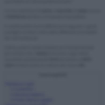
può essere un vero e proprio incubo!
Tra incrostazioni di
carne
e
macchie
di
salse
, lavare
il
barbecue
sembra un’impresa impossibile.
In realtà pulirlo non è difficile se si seguono i giusti
consigli e si tiene conto delle differenze di modello
dei vari barbecue.
Inoltre, pulire il nostro barbecue è fondamentale
per evitare che i
residui
si brucino negli utilizzi
successivi, producendo
fumo
eccessivo,
cattivi
odori
e intaccando la cottura dei nuovi
cibi
.
Cosa scoprirai?
1
Barbecue a gas
1.1
Contenitori
1.2
Struttura esterna
1.3
Parte interna e griglia