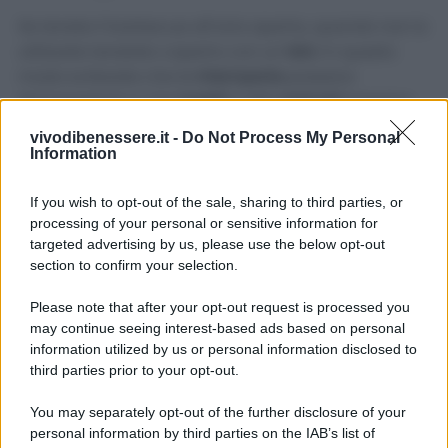
Se tenete il barbecue all’aria aperta, quando non lo
utilizzate tenetelo coperto con un
telo
: in questo
modo eviterete che le
intemperie
possano
danneggiarlo e che
insetti
o altri
animali
possano
finirci dentro.
vivodibenessere.it -
Do Not Process My Personal
Information
Se prevedete di non utilizzare il barbecue per molto
tempo, ungete le sue parti in acciaio, griglia
If you wish to opt-out of the sale, sharing to third parties, or
compresa, con dell’
olio d’oliva
, che eviterà il
processing of your personal or sensitive information for
formarsi della
ruggine
.
targeted advertising by us, please use the below opt-out
section to confirm your selection.
Please note that after your opt-out request is processed you
may continue seeing interest-based ads based on personal
information utilized by us or personal information disclosed to
third parties prior to your opt-out.
You may separately opt-out of the further disclosure of your
personal information by third parties on the IAB’s list of