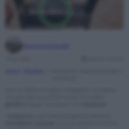
Gianluca Grimaldi
18 Apr 2022
Lettura: 4 minuti
Home
/
Giardino
/
Come pulire e sgrassare griglia e
barbecue?
Non c’è niente di meglio, a Pasquetta, di passare
una giornata tra parenti e amici nel proprio
giardino
magari cucinando con il
barbecue
!
Il
barbecue
ci permette di preparare pietanze
buonissime
e
gustose
, ma la prospettiva di pulirlo