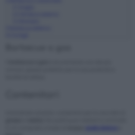
2
Barbecue a carbonella
2.1
Griglia
2.2
Struttura esterna
2.3
Braciere
3
Barbecue elettrico
4
Consigli
Barbecue a gas
Il
barbecue a gas
è sicuramente uno dei più
comuni, spesso preferito per la sua praticità e
facilità di utilizzo.
Contenitori
Innanzitutto smonta i contenitori per la raccolta di
grasso
e
residui
. Per pulirli puoi metterli in ammollo
in un composto a base di
acqua
,
aceto bianco
e