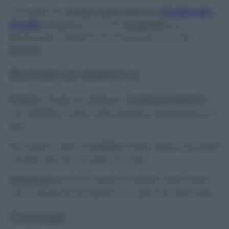
Poi, pulite con
acqua
,
aceto bianco
e
bicarbonato
di sodio
, sfregando con una
spugnetta
ed
eliminando i residui e le incrostazioni con una
spatola
.
Barbecue elettrico
Pratico
e facile da utilizzare, il
barbecue elettrico
non differisce molto, nella struttura, dal barbecue a
gas.
Per questo, nella sua
pulizia
, potete seguire gli stessi
consigli dati per il barbecue a gas.
Attenzione
: prima di iniziare la pulizia, assicuratevi
che il barbecue sia spento e la spina sia staccata.
Consigli