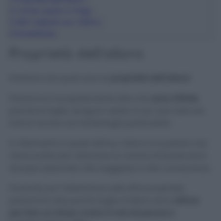
2
Come usarlo in frigo
3
Altri metodi con l’alloro
4
Avvertenze
Proprietà dell’alloro
Partiamo da quali sono le
proprietà dell’alloro!
Potremmo tranquillamente dire che
sono infinite
poiché le foglie vengono usate un po’ per tutto ed
hanno anche una simbologia particolare.
In riferimenti a quest’ultima, l’alloro è la pianta che
viene scelta per adornare la corona di laurea ed è
dunque associata alla saggezza e alla conoscenza.
Ponendo poi l’attenzione sulle altre proprietà,
potremmo dire poche foglie d’alloro sono
ottime
per fare un infuso contro il mal di pancia e