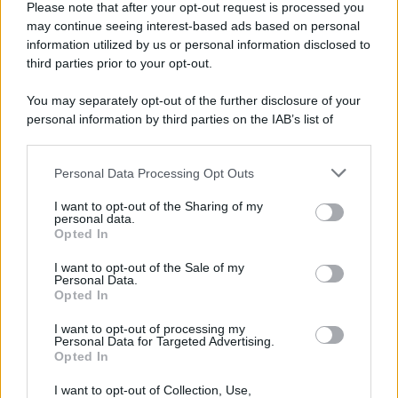
Please note that after your opt-out request is processed you
may continue seeing interest-based ads based on personal
information utilized by us or personal information disclosed to
third parties prior to your opt-out.
You may separately opt-out of the further disclosure of your
personal information by third parties on the IAB’s list of
downstream participants.
Personal Data Processing Opt Outs
This information may also be disclosed by us to third parties
on the IAB’s List of Downstream Participants that may further
I want to opt-out of the Sharing of my
disclose it to other third parties.
personal data.
Leggi anche
Opted In
Please note that this website/app uses one or more Google
services and may gather and store information including but
I want to opt-out of the Sale of my
Personal Data.
not limited to your visit or usage behaviour. You may click to
Opted In
grant or deny consent to Google and its third-party tags to
Come fare
use your data for below specified purposes in below Google
I want to opt-out of processing my
Come lavare il mocio e
consent section.
Personal Data for Targeted Advertising.
togliere i cattivi odori
Opted In
con il percarbonato
I want to opt-out of Collection, Use,