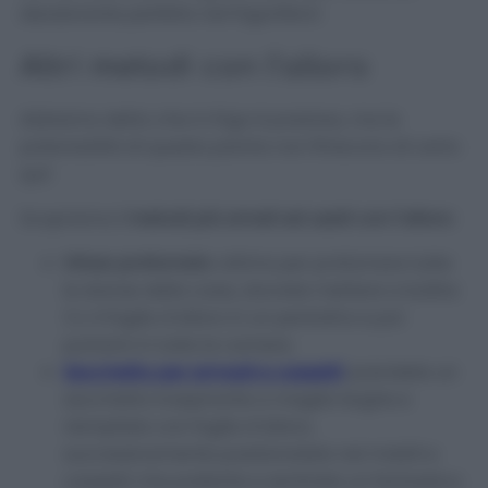
deodorante perfetto nel frigorifero!
Altri metodi con l’alloro
Abbiamo detto che in frigo è prezioso, ma le
potenzialità di questa pianta non finiscono di certo
qui!
Scopriamo
i metodi più amati ed usati con l’alloro:
Infuso profumato
: ottimo per profumare tutte
le stanze della casa, dovrete mettere a bollire
3 o 4 foglie d’alloro in un pentolino e poi
portarlo in tutte le camere.
Sacchetto per armadi e cassetti
: prendete un
sacchetto traspirante a maglie larghe e
riempitelo con foglie d’alloro,
successivamente posizionatelo nei mobili e
cassetti che preferite e sentirete un fantastico