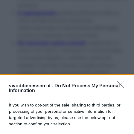
profumo!
In aspirapolvere
: potete profumare tutta la
casa semplicemente passando
l’elettrodomestico! Spezzettate delle foglie
d’alloro e mettetele nel sacchetto.
Per ravvivare i panni colorati
: preparate un
infuso con l’alloro, versatelo in una bacinella
con acqua tiepida e mettete i panni da
trattare. Lasciate così per un paio d’ore e
vedrete che i colori saranno più vivaci!
Avvertenze
vivodibenessere.it -
Do Not Process My Personal
Information
Non usate l’alloro in caso di allergia o
If you wish to opt-out of the sale, sharing to third parties, or
ipersensibilità. Per tutti i rimedi indicati prediligete
processing of your personal or sensitive information for
sempre foglie essiccate.
targeted advertising by us, please use the below opt-out
section to confirm your selection.