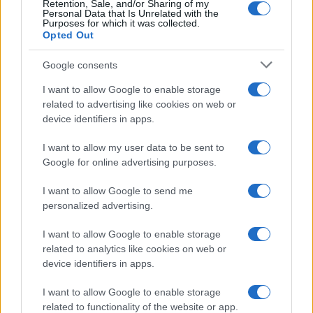
Retention, Sale, and/or Sharing of my
Personal Data that Is Unrelated with the
Come fare
Purposes for which it was collected.
Opted Out
Il trucco per mantenere i
teli mare morbidi dopo
Google consents
ogni lavaggio
I want to allow Google to enable storage
related to advertising like cookies on web or
Pulizie
device identifiers in apps.
Il metodo che fa
I want to allow my user data to be sent to
tornare brillanti le
posate in pochi minuti
Google for online advertising purposes.
I want to allow Google to send me
Come fare
personalized advertising.
Bracciali in argento più
I want to allow Google to enable storage
luminosi con un
related to analytics like cookies on web or
semplice rimedio
device identifiers in apps.
I want to allow Google to enable storage
related to functionality of the website or app.