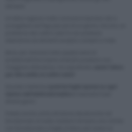
alimenti.
Un’altra ragione molto comune è lasciare cibi a
scongelare nel frigo per più di un giorno. Ancora, un
problema dei cattivi odori è non prestare
attenzione ad alimenti scaduti o andati a male.
Bene, per risolvere tutta questa serie di
problematiche è bene anzitutto prestare una
maggiore attenzione, ma soprattutto
usare l’alloro
per dire addio ai cattivi odori!
Dovrete metterne
qualche foglia sparsa su ogni
ripiano dell’elettrodomestico
e lasciarla lì per
diversi giorni.
Potete anche unirla all’azione deodorante nel
bicarbonato di sodio, basterà riempire una ciotola
con bicarbonato e foglie d’alloro per avere un