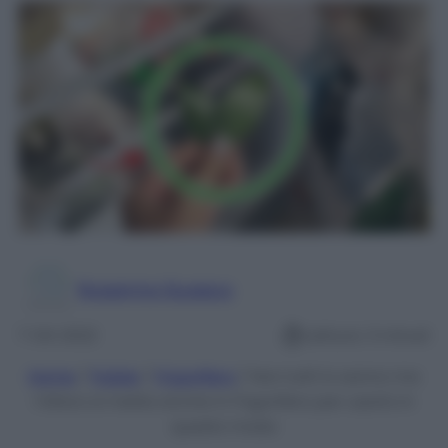
Rosanna Guasco
7 Ott 2022
Lettura: 3 minuti
Home
/
Pulizie
/
Frigorifero
/
Non tutti lo sanno ma
l’Alloro si mette anche in Frigorifero per usarlo in
questo modo