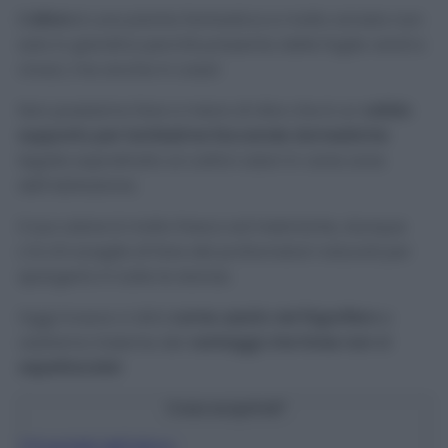
L’alloro
è una pianta fantastica e molto amata non
solo in giardino perché presenta delle foglie verdi e
vivaci, ma anche in casa!
Non possiamo fare a meno di dire che è un
valido
supporto per tantissime faccende domestiche
legate soprattutto ai cattivi odori in varie zone
dell’abitazione.
Il suo odore è molto fresco ed inebriante, dunque
c’è chi sceglie di fare dei profumatori naturali per
spargerlo in tutte le stanze.
Oggi invece vi dirò
come usarlo nel frigorifero
e
vedremo insieme dei
vantaggi che forse non vi
aspettavate!
Cosa scoprirai?
1
Proprietà dell’alloro