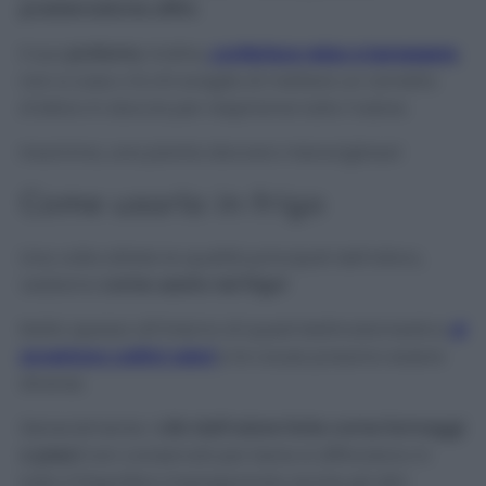
problematiche affini.
Il suo
profumo
, inoltre,
conferisce relax e benessere
,
non a caso c’è chi sceglie di mettere un rametto
d’alloro in doccia per respirarne tutto l’odore.
Insomma, una pianta davvero meravigliosa!
Come usarlo in frigo
Una volta stilate le qualità principali dell’alloro,
vediamo
come usarlo nel frigo!
Molto spesso all’interno di quest’elettrodomestico
si
avvertono cattivi odori
e le cause possono essere
diverse.
Generalmente i
cibi dall’odore forte come formaggi
o pesci
non conservati per bene si diffondono in
tutto il frigorifero impregnando anche gli altri