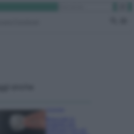
Cerca
ruppo Facebook
ggi anche
Come fare
Bracciali in
argento più
luminosi con un