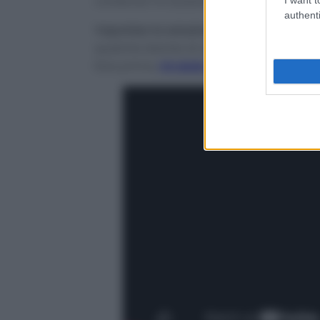
contenuti mi aiutano a togliere prima lo
authenti
Vaporizzo la soluzione
su tutti i vetri,
pas
qualche istante di attesa, poi risciacqu
fare prima,
mi aiuto persino con un cop