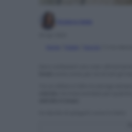
Giuliana Mele
29 Apr 2024
Home
/
Pulizie
/
Doccia
/
Il mio Metod
Devo confessarti una cosa: ultimamente 
fondo
come vorrei, per via di tutti gli i
Tra un utilizzo e l’altro la asciugo sempr
calcare
, ma trascurandola per qualche
dall’alto in basso
.
Ho decido di spiegarti come ho fatto!
C