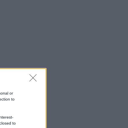
sonal or
ection to
nterest-
closed to