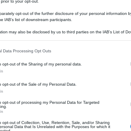
 prior to your opt-out.
rately opt-out of the further disclosure of your personal information by
he IAB’s list of downstream participants.
tion may also be disclosed by us to third parties on the IAB’s List of 
 that may further disclose it to other third parties.
 that this website/app uses one or more Google services and may gath
l Data Processing Opt Outs
including but not limited to your visit or usage behaviour. You may click 
 to Google and its third-party tags to use your data for below specifi
o opt-out of the Sharing of my personal data.
ogle consent section.
In
o opt-out of the Sale of my Personal Data.
In
 delle piastrelle
to opt-out of processing my Personal Data for Targeted
ing.
In
a doccia
. Per pulire questi elementi così visibili,
vo un piccolo pezzo e lo passo direttamente
su una
o opt-out of Collection, Use, Retention, Sale, and/or Sharing
bagnato un po’.
ersonal Data that Is Unrelated with the Purposes for which it
lected.