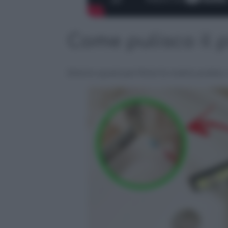
Come pulisco il 
Stiamo quasi per finire la nostra puliz