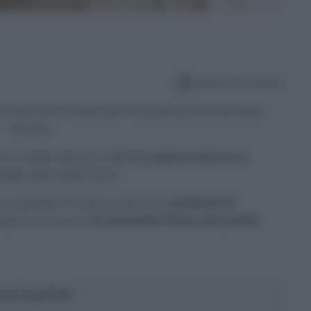
Lettura: 4 minuti
o dall’Alto in Basso per la pulizia profonda della
Doccia
mi risulta davvero difficile
pulire la doccia a
mpegni della settimana.
e, e questo mi aiuta a ridurre la
presenza di
 giorno ho avuto
la necessità di fare una pulizia
osa scoprirai?