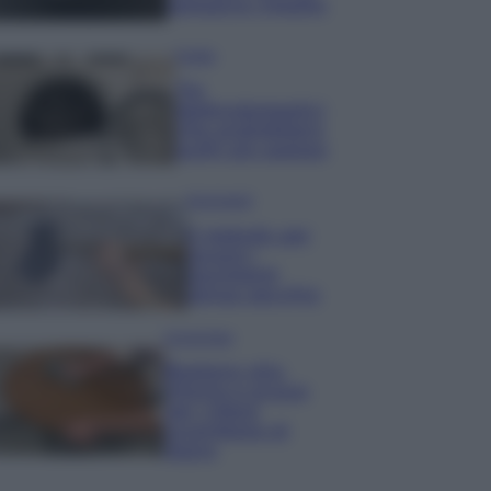
semplice rimedio
Pulizie
Tre
elettrodomestici
che andrebbero
puliti più spesso
Pavimenti
Il metodo per
lavare i
pavimenti
senza secchio
Come fare
Bastano olio,
limone e acqua
per ridare
lucentezza al
legno