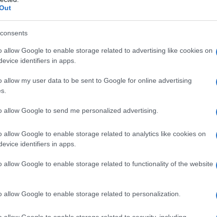
Out
so il basso
, e risciacquo aiutandomi con il soffione,
consents
to
sporco e muffa
, preparo una speciale
pasta
o allow Google to enable storage related to advertising like cookies on
ato
di sodio,
acqua ossigenata
quanto basta e un
evice identifiers in apps.
ere una consistenza densa
.
o allow my user data to be sent to Google for online advertising
lico la
miscela direttamente sulle fughe,
s.
 di risciacquare abbondantemente.
to allow Google to send me personalized advertising.
 dai vetri
o allow Google to enable storage related to analytics like cookies on
evice identifiers in apps.
 della doccia
, che spesso si opacizzano a causa
o allow Google to enable storage related to functionality of the website
o in casa: unico
aceto di alcol
e acqua in parti
o allow Google to enable storage related to personalization.
sapone per i piatti, così i tensioattivi in esso
o allow Google to enable storage related to security, including