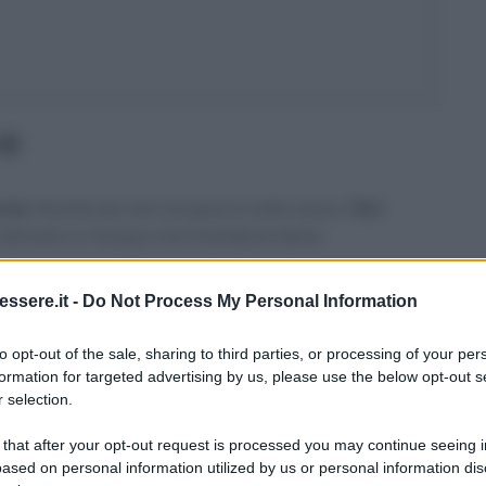
ne
ccia
. Poiché da me l’acqua è molto dura,
i fori
alcarei, e l’acqua non fuoriesce bene.
o immergo in una bacinella
riempita con acqua
ssere.it -
Do Not Process My Personal Information
i di acido citrico
, che ha
proprietà anticalcare
circa un’ora, poi con un semplice sciacquo è
to opt-out of the sale, sharing to third parties, or processing of your per
to.
formation for targeted advertising by us, please use the below opt-out s
 selection.
 that after your opt-out request is processed you may continue seeing i
ased on personal information utilized by us or personal information dis