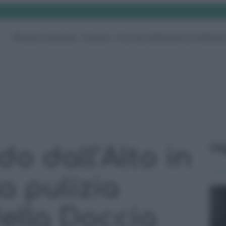
Rimedi naturali
Pulizie
Fai da te
Giardino
Video
G
Le
do dall’Alto in
a pulizia
ella Doccia