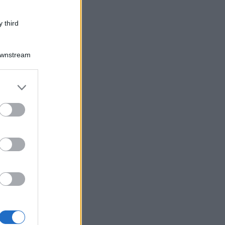
 third
Downstream
er and store
to grant or
ed purposes