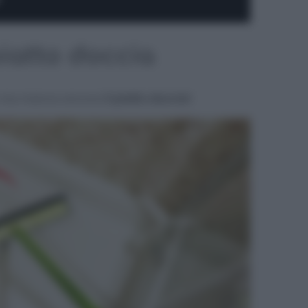
piatto doccia
ia, ma manca ancora
il piatto doccia!