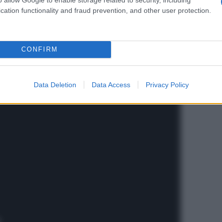
 sporco.
cation functionality and fraud prevention, and other user protection.
so una spugna morbida per sciogliere il calcare
,
o infine asciugo con un panno in microfibra. Per
erchio
:
CONFIRM
Data Deletion
Data Access
Privacy Policy