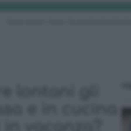
Rimedi naturali
Pulizie
Fai da te
Giardino
Video
G
Le
 lontani gli
casa e in cucina
 in vacanza?