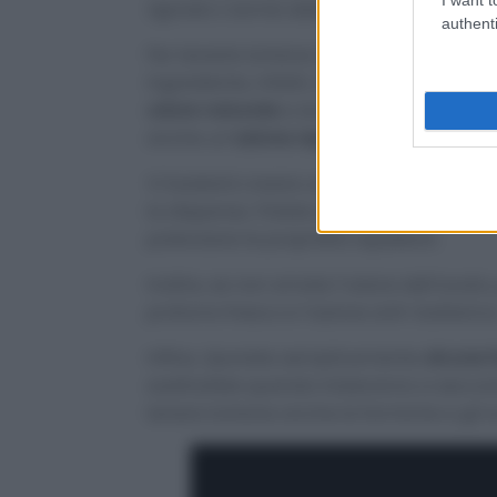
tignole
o
tarme della pasta
, in quanto s
authenti
Per tenerle lontane dalla vostra dispensa,
ingrediente, infatti, non ha solo un forte
odore naturale
e siccome le farfalline e 
anche un’
azione repellente
.
Vi basterà creare una
soluzione di acqu
la dispensa. Potete aggiungere
qualche 
potenziare le proprietà repellenti.
Inoltre, se non amate l’odore dell’aceto
profumo fresco e l’azione anti-batterica
Infine, riponete semplicemente
alcune f
sostituitele quando inizieranno a seccare.
tenere lontane anche le formiche e gli 