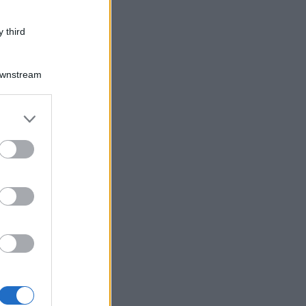
 third
Downstream
er and store
to grant or
ed purposes