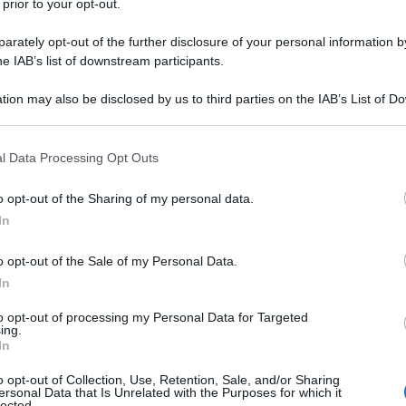
 prior to your opt-out.
are è
lavare la dispensa e le superfici di casa
con
rately opt-out of the further disclosure of your personal information by
ceto bianco
, insistendo anche sulle zone più
he IAB’s list of downstream participants.
sotto lavandino dove di solito è riposta la pattumiera.
e queste blattelle.
tion may also be disclosed by us to third parties on the IAB’s List of 
 that may further disclose it to other third parties.
 alloro
sbriciolate direttamente nei mobili o in più
 that this website/app uses one or more Google services and may gath
l Data Processing Opt Outs
pane!
Oltre all’alloro, potete anche mettere dei
including but not limited to your visit or usage behaviour. You may click 
 to Google and its third-party tags to use your data for below specifi
o opt-out of the Sharing of my personal data.
ogle consent section.
In
nto
o opt-out of the Sale of my Personal Data.
In
saccharina,
sono insetti dal corpo argentato e
idano in ogni
angolo
della casa, ovunque ci sia
to opt-out of processing my Personal Data for Targeted
ing.
In
rovare, nella dispensa,
sotto il lavello
della cucina,
o opt-out of Collection, Use, Retention, Sale, and/or Sharing
ersonal Data that Is Unrelated with the Purposes for which it
 pesciolini d’argento piace
rosicchiare
la mobilia, i
lected.