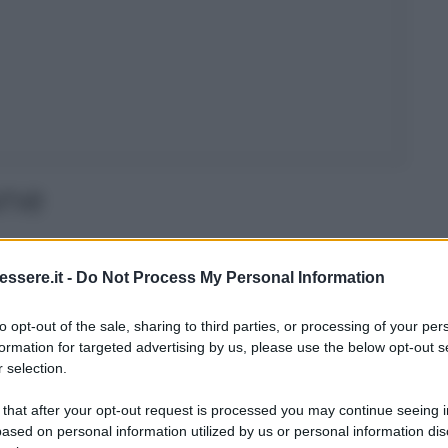
ane
blatte fuochiste o blattelle germaniche
sono degli
ssere.it -
Do Not Process My Personal Information
 di cibo e, quindi,
nelle dispense.
 e degli alimenti, questi insetti provengono da
to opt-out of the sale, sharing to third parties, or processing of your per
formation for targeted advertising by us, please use the below opt-out s
di virus, funghi e germi
pericolosi per la salute delle
 selection.
 that after your opt-out request is processed you may continue seeing i
, ricordatevi di procedere con l’eliminazione di ogni
ased on personal information utilized by us or personal information dis
sti insetti.