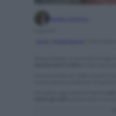
Maddy Cimmino
11 Ago 2021
Home
/
Rimedi Naturali
/
Come tenere l
Siete pronte per le vacanze? Immagino di 
lasciare tutto in ordine
a casa così da 
Il timore di tutte noi, infatti, è quello d
trovare spiacevoli sorprese. Tra queste: 
Per questo, oggi vedremo insieme
cosa 
lontani gli insetti
quando siete in vacan
C