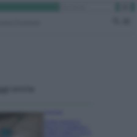
Cerca
ruppo Facebook
ggi anche
Come fare
Come lavare il
mocio e togliere i
cattivi odori con il