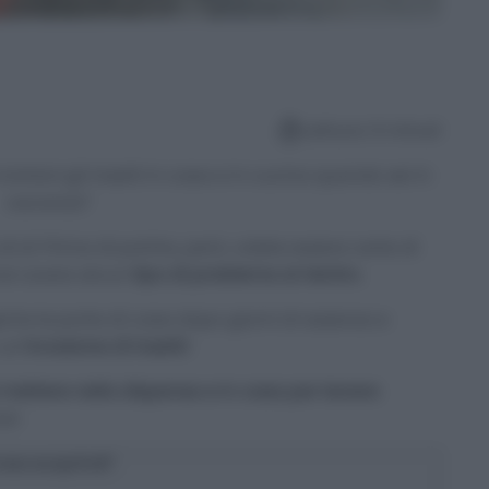
Lettura: 6 minuti
ontani gli insetti in casa e in cucina quando sei in
vacanza?
sì! Prima di partire, però, volete essere certe di
non avere alcun
tipo di problema al rientro
.
i aprire le porte di casa dopo giorni di assenza e
un’
invasione di insetti
!
mettere nella dispensa e in casa per tenere
za!
osa scoprirai?