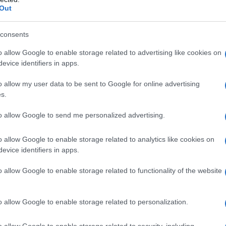
vo possono risultare piuttosto
fastidiosi
.
Out
 dai nostri mobili consiste nell’utilizzare il
cetriolo
,
consents
er questi animaletti.
o allow Google to enable storage related to advertising like cookies on
o fatto a pezzetti nei mobili o nei vari angoli della
evice identifiers in apps.
 gli insetti, e il
gioco è fatto!
o allow my user data to be sent to Google for online advertising
s.
olo dev’essere
cambiato
e il trattamento va ripetuto
o in vacanza, provate questo altro rimedio!
to allow Google to send me personalized advertising.
iperita
, i
chiodi di garofano
e il
rosmarino
e
o allow Google to enable storage related to analytics like cookies on
izionate il sacchetto negli angoli più umidi della
evice identifiers in apps.
 retromarcia!
o allow Google to enable storage related to functionality of the website
spensa
o allow Google to enable storage related to personalization.
spense alimentari
le
farfalline
, note anche come
o allow Google to enable storage related to security, including