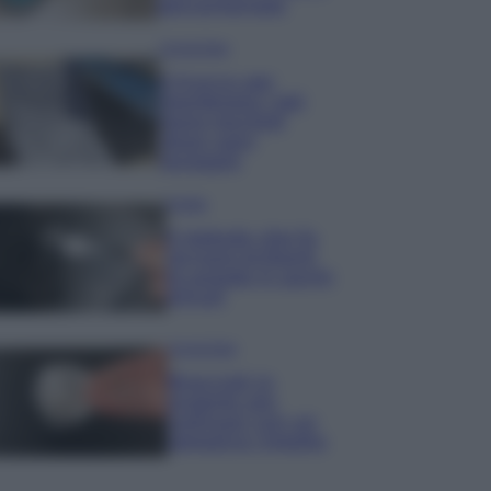
percarbonato
Come fare
Il trucco per
mantenere i teli
mare morbidi
dopo ogni
lavaggio
Pulizie
Il metodo che fa
tornare brillanti
le posate in pochi
minuti
Come fare
Bracciali in
argento più
luminosi con un
semplice rimedio