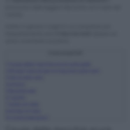
un’
alterazione nella produzione di melanina
e
provocano delle leggere discromie con il resto del
colorito.
Inoltre, in genere i luoghi in cui compaiono più
frequentemente sono
il viso e le mani
. Spesso sul
dorso, raramente sul palmo.
Cosa scoprirai?
1
Cause delle macchie scure sulla pelle
2
Rimedi naturali per le macchie sulle mani
3
Gel di aloe vera
4
Limone
5
Bicarbonato
6
Cipolla
7
Aceto di mele
8
Amido di mais
9
Controindicazioni
Cause delle macchie scure