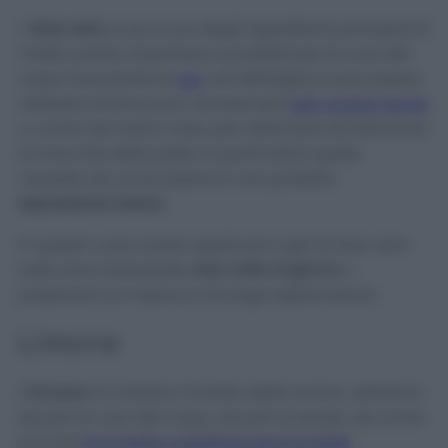
L’
aloe vera
, si sa, è uno degli ingredienti principali di
molte creme, maschere e prodotti per la cura del
corpo (ne parliamo
qui
, nel dettaglio) e può essere
utilizzata anche pura, ad esempio
per curare l’acne
o, come nel nostro caso, per attenuare ed eliminare
le macchie della pelle, in particolare quelle
causate da un’eccessiva e non protetta
esposizione solare
.
In questo caso, basta applicare il gel di aloe vera
sulle zone interessate
due volte al giorno
o
preparare un impacco di lunga applicazione.
Limone
Il
limone
è il classico rimedio della nonna, utilissimo
sia per la cura del corpo, sia per la salute, sia come
piccolo
trucchetto casalingo per le pulizie
.