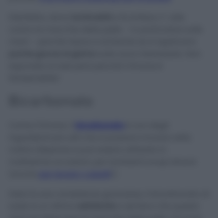
Disinfetta, dona
luminosità
e fa brillare. E’ utile
contro le macchie della pelle – in particolare sulle
mani – perché riesce a schiarirle se si applicano
poche gocce al giorno
sulla zona interessata. Non
esponete al sole però perchè il limone è
fotosensibile!
Bicarbonato
Come il limone, il
bicarbonato
è uno degli
ingredienti più utili che si possano trovare nella
nostra dispensa e può essere utilizzato in
moltissime occasioni, per tantissimi scopi diversi
(anche
per lavare i capelli
!).
Data la sua consistenza granulosa, il bicarbonato di
sodio è un ottimo
esfoliante
e sembra che questo