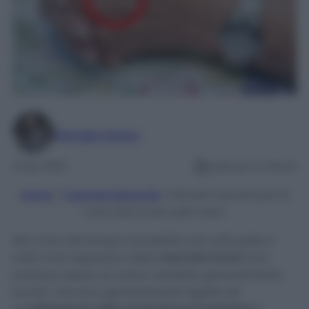
Giorgia Greco
6 Giu 2019
Lettura: 5 minuti
Home
/
Cosmesi Naturale
/
Rimedi naturali per le
macchie scure sulle mani
Nel corso del tempo è possibile che sulla pelle e
sulle mani appaiano delle
macchie scure
(che
possono essere di colore variabile, generalmente
scure), che sono generalmente legate ad