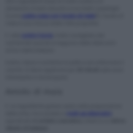
Altro ingredienti base di molte ricette e di
altrettanti rimedi naturali e trucchetti casalinghi
(come
pulire casa con l’aceto di mele
?
), l’aceto di
mele è una chicca dalle mille proprietà.
E’ utile
contro l’acne
, molto consigliato dai
nutrizionisti quando si seguono delle diete ed è
amico della bellezza.
Inoltre, riesce a schiarire la pelle e ad uniformare il
colorito. Si deve applicare per
20 minuti
sulla zona
interessata e risciacquare.
Amido di mais
E’ un ingrediente goloso usato nella preparazione
delle torte, ma si presta a
molti usi alternativi
,
soprattutto
in ambito cosmetico
, infatti è un
ottimo
alleato di bellezza
.