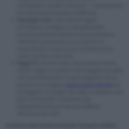
manifestano squilibri ormonali – la produzione
di melanina può essere modificata.
Patologie varie
: molti disturbi legati
all’intestino, al fegato o alle ghiandole
surrenali possono alterare la produzione di
melanina e provocare la comparsa di
macchie più o meno scure, talvolta anche
rosse, sul viso e sul corpo.
Raggi UV
: anche il sole crea qualche danno,
infatti i raggi UV possono danneggiare la pelle
che non è protetta in modo adeguato (ecco
quali sono le migliori
creme solari naturali
per
proteggerci al meglio dal sole). In questo caso,
però, le macchie compaiono più
frequentemente sul viso ed è difficile
eliminarle del tutto.
La prima cosa da fare è sentire il proprio medico