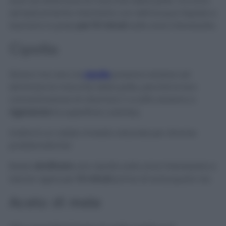
aiuti ad attenuare le macchie della pelle. Occorre
semplicemente mischiarlo con dell’acqua tiepida e
lasciarlo in posa
per 15 minuti
sulle zone interessate.
Cipolla
Strano ma vero, le
cipolle
possono aiutare ad
eliminare le macchie della pelle, perché la loro
concentrazione di vitamina C e zolfo aiutano a
rigenerare
la superficie cutanea,
Inoltre è un valido rimedio naturale per diverse
problematiche!
Basta
strofinare
una cipolla sulla zona interessata e
lasciar agire per
10 minuti
prima di sciacquare via.
Aceto di mele