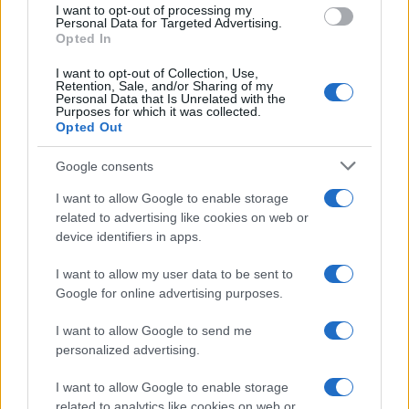
I want to opt-out of processing my
Il metodo del sacchetto
consent section.
Personal Data for Targeted Advertising.
con bicarbonato per il
Opted In
costume da bagno
I want to opt-out of Collection, Use,
Retention, Sale, and/or Sharing of my
Personal Data that Is Unrelated with the
Come fare
Purposes for which it was collected.
Opted Out
Aceto e tè verde insieme
per un detergente
Google consents
semplice e profumato
I want to allow Google to enable storage
related to advertising like cookies on web or
Come fare
device identifiers in apps.
Come lavare il mocio e
I want to allow my user data to be sent to
togliere i cattivi odori
con il percarbonato
Google for online advertising purposes.
I want to allow Google to send me
Come fare
personalized advertising.
Il trucco per mantenere i
I want to allow Google to enable storage
teli mare morbidi dopo
related to analytics like cookies on web or