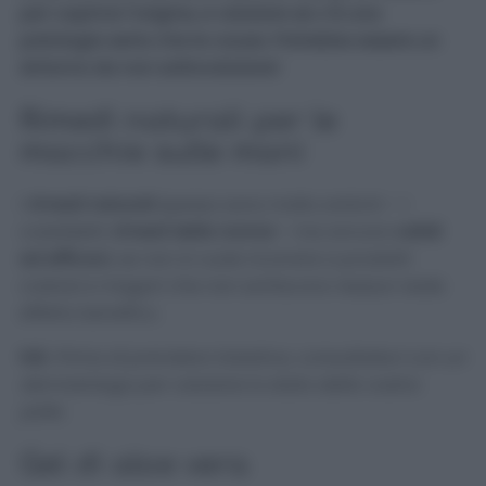
per capirne l’origine, e valutare se c’è una
patologia seria che le causa. Potrebbe essere un
sintomo da non sottovalutare!
Rimedi naturali per le
macchie sulle mani
I
rimedi naturali
spesso sono molto antichi – i
cosiddetti
rimedi della nonna
– ma ancora
validi
ed efficaci
, se non si vuole ricorrere a prodotti
costosi e magari che non sortiscono nessun reale
effetto benefico.
N.B.
Prima di prendere iniziativa, consultatevi con un
dermatologo per valutare lo stato della vostra
pelle.
Gel di aloe vera