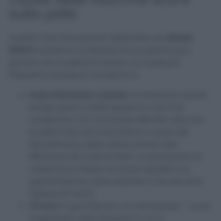
sulla pelle
Queste macchie possono dipendere da
diversi
fattori
e possono comparire sia su persone più
giovani, sia su pelli più mature. Le cause più
frequenti si possono ricondurre a:
Invecchiamento cutaneo
: si chiamano anche
lentigo senili e infatti spesso le macchie
compaiono con l’avanzare dell’età, visto che
la pelle inizia ad invecchiare a causa del
decadimento delle cellule dovuto alla
diffusione dei radicali liberi. La produzione di
melatonina iniziare ad avere squilibri e la
pigmentazione viene alterata in alcune zone
(spesso le mani).
Ormoni
: in gravidanza o in menopausa – e, più
in generale, nelle situazioni in cui si