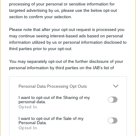
Inoltre, mettete sempre una
crema protettiva per
processing of your personal or sensitive information for
tutelare la vostra pelle
.
targeted advertising by us, please use the below opt-out
section to confirm your selection.
Please note that after your opt-out request is processed you
may continue seeing interest-based ads based on personal
information utilized by us or personal information disclosed to
third parties prior to your opt-out.
You may separately opt-out of the further disclosure of your
personal information by third parties on the IAB’s list of
downstream participants.
Personal Data Processing Opt Outs
This information may also be disclosed by us to third parties
on the IAB’s List of Downstream Participants that may further
I want to opt-out of the Sharing of my
disclose it to other third parties.
personal data.
Leggi anche
Opted In
Please note that this website/app uses one or more Google
services and may gather and store information including but
I want to opt-out of the Sale of my
Personal Data.
not limited to your visit or usage behaviour. You may click to
Opted In
grant or deny consent to Google and its third-party tags to
Come fare
use your data for below specified purposes in below Google