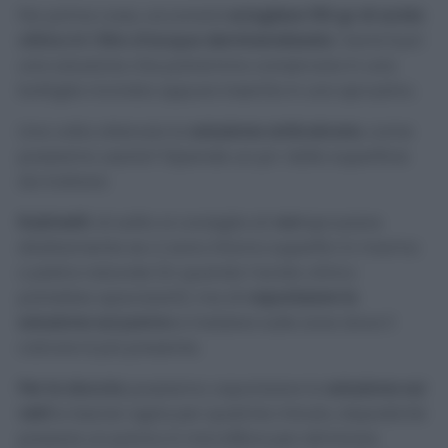
Per prima cosa, occorrerà
sciogliere 150 gr di acido
citrico in 1 litro d’acqua demineralizzata
. Verrà fuori
una soluzione che potremmo conservare in una
bottiglia riciclata oppure inserirla in uno spruzzino.
Una volta ottenuta la
soluzione anticalcare
, come
possiamo usarla? Dipende un po’ dalla superficie
da trattare:
Rubinetti
: di solito si consiglia di
non
spruzzare
direttamente se ci sono intorno superfici in marmo
o pietra naturale (in quando l’acido citrico
potrebbe opacizzarli), ma di
vaporizzare la
soluzione sul panno
e insistere sulle zone dove il
calcare è più presente.
Per la doccia:
possiamo vaporizzare la
soluzione sui
vetri
e lasciar agire per qualche minuto, dopodiché
passare un panno in microfibra per eliminare