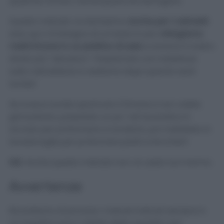
qualche minuto, risciacquare ed asciugare.
Questo metodo va benissimo
anche per i rubinetti
:
anzi, qui c’è bisogno di un’aiuto in più.
Intingiamo
metà limone in un piattino di sale
e avremo il nostro
strato più “abrasivo”. Passiamolo con insistenza
sulla rubinetteria e vedremo dopo quanto sarà
lucida!
Se invece avrete spremuto il limone e non volete
già buttarlo, passatelo un po’ nel lavandino in
acciaio per profumarlo e lucidarlo, poi mettetelo in
lavastoviglie per profumare piatti e bicchieri!
N.B
. Anche questo metodo non va usato sul marmo.
Avvertenze
Ricordiamo di provare i metodi indicati sempre in
un angolino poco visibile delle superfici, per