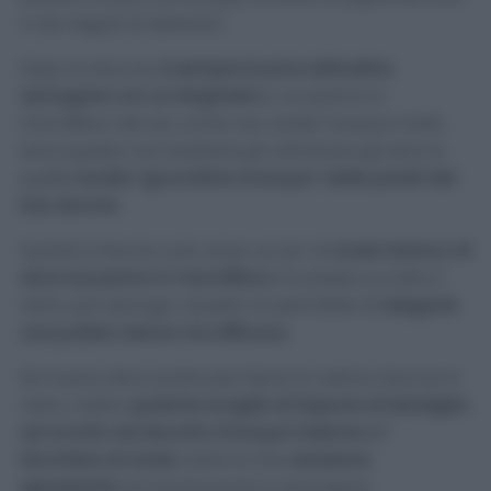
o nei negozi di detersivi.
Dopo la doccia,
è sempre buona abitudine
asciugare con un tergivetro
o un panno in
microfibra. Ma se, come me, avete l’acqua molto
dura questo non basterà per eliminare gli aloni e
quelle
brutte “goccioline d’acqua” dalle pareti del
box doccia
.
Quindi io faccio così: verso un po’ di
aceto bianco di
alcol sul panno in microfibra
e lo passo su tutto il
vetro, poi asciugo. Questo mi permette di
eseguire
una pulizia veloce ma efficace
.
Se invece devo pulire per bene la cabina doccia in
vetro, metto
qualche scaglia di Sapone di Marsiglia
ad occhio nel secchio d’acqua insieme a 1
bicchiere di aceto
. Sarà la mia
soluzione
sgrassante
da risciacquare e asciugare.