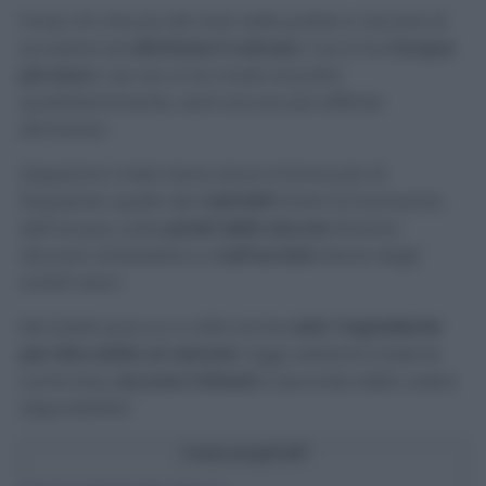
Forse ciò che più dà noia nelle pulizie e cercare di
scrostare ed
eliminare il calcare
. E se si ha
l’acqua
più dura
o se non si ha modo di pulire
quotidianamente, sarà ancora più difficile
eliminarlo.
Sappiamo molto bene dove si forma più di
frequente: quello dei
rubinetti
limita la fuoriuscita
dell’acqua, sulle
pareti della doccia
diventa
davvero antiestetico e
sull’acciaio
lascia degli
orribili aloni.
Ma basta poco e a volte anche
solo 1 ingrediente
per dire addio al calcare
! Oggi vedremo insieme
come fare,
eccone 3 diversi
a seconda delle vostre
disponibilità!
Cosa scoprirai?