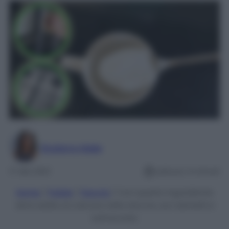
Giuliana Mele
17 Set 2021
Lettura: 4 minuti
Home
/
Pulizie
/
Doccia
/
Con questo ingrediente
dirai addio al calcare nella doccia, sui rubinetti e
sull’acciaio