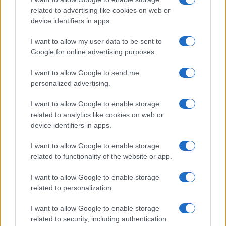
related to advertising like cookies on web or
Pulizie
device identifiers in apps.
Il metodo che fa
I want to allow my user data to be sent to
tornare brillanti le
posate in pochi minuti
Google for online advertising purposes.
I want to allow Google to send me
Come fare
personalized advertising.
Bracciali in argento più
I want to allow Google to enable storage
luminosi con un
related to analytics like cookies on web or
semplice rimedio
device identifiers in apps.
I want to allow Google to enable storage
related to functionality of the website or app.
I want to allow Google to enable storage
related to personalization.
Vivodibenessere.it
è il sito per i rimedi naturali e la cura della casa e
del giardino con consigli utili per tutti i piccoli problemi quotidiani.
I want to allow Google to enable storage
Troverai ogni giorno nuove idee per la tua casa, il fai da te, le pulizie, i
related to security, including authentication
trucchi della nonna e l’ecosostenibilità.