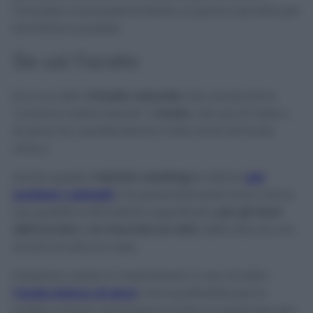
l’eccesso e successivamente un panno asciutto per
terminare la pulizia.
Se usi l’aceto
Ecco un altro
rimedio naturale
che conosciamo
“come le nostre tasche”.
L’aceto
, che sia di mele o
di alcol, ha caratteristiche molto simili all’acido
citrico.
Anche questo
metodo casalingo
è ottimo
per
lucidare i rubinetti
, ma personalmente trovo che le
sue qualità si dimostrino soprattutto
per gli aloni
dell’acciaio
o
le macchie sui vetri
, della doccia ma
anche di tutta la casa.
Possiamo usarlo in modi diversi: io uso di solito
l’aceto bianco di alcol
,
che è preferibile per le
pulizie e si può comunque trovare al supermercato