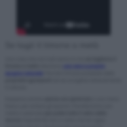
Se tagli il limone a metà
Una cosa che non tutti sanno è che
se tagliamo il
limone a metà
otterremo
una vera e propria
spugna naturale
! Perché il limone possiede delle
proprietà sgrassanti
tali da sciogliere letteralmente
il calcare.
Possiamo anche
usarne uno spremuto
o uno meno
fresco, per evitare gli sprechi. Prendiamone una
metà e usiamola
per pulire tutto il vetro della
doccia
. Dopodiché non ci resta che far agire