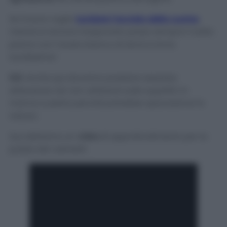
Se invece voglio
lucidare l’acciaio della cucina
,
mentre è ancora insaponato passo sempre il solito
panno con l’aceto bianco di alcol e torna
lucidissimo!
N.B.
Anche qui dovremo prestare assoluta
attenzione nel
non utilizzarlo
sulle superfici in
marmo e pietra perché potrebbe opacizzarne la
natura.
Qui abbiamo un
video
di approfondimento per la
pulizia dei rubinetti: