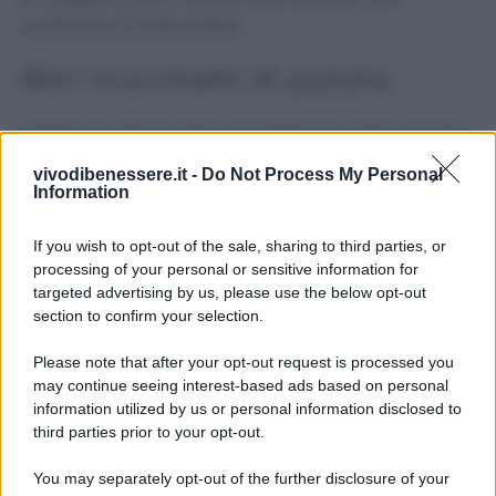
verificarne la tollerabilità.
Altri trucchetti di pulizia
Vediamo insieme altri trucchetti per pulire in modo
pratico e veloce!
vivodibenessere.it -
Do Not Process My Personal
Information
Come pulire bene i vetri? Con il borotalco!
Come pulire tutto il bagno con il LIMONE!
If you wish to opt-out of the sale, sharing to third parties, or
Basta una saponetta per avere la cucina
processing of your personal or sensitive information for
pulita e profumata!
targeted advertising by us, please use the below opt-out
section to confirm your selection.
Please note that after your opt-out request is processed you
may continue seeing interest-based ads based on personal
information utilized by us or personal information disclosed to
third parties prior to your opt-out.
You may separately opt-out of the further disclosure of your