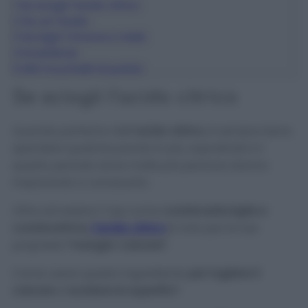
1
Se sciogli l’acido citrico
2
Se usi l’aceto
3
Se tagli il limone a metà
4
Avvertenze
5
Altri trucchetti di pulizia
Se sciogli l’acido citrico
Quando parliamo dell’
acido citrico
, è sempre bene
spendere qualche parola in più, soprattutto in
questo periodo dove molte più persone stanno
imparando a conoscerlo.
Oltre ad essere il
top
come
curalavastoviglie e
curalavatrice
,
l’acido citrico
è noto per le sue
proprietà
“mangia-calcare”
.
Come usare questo ingrediente
per togliere il
calcare
e
lucidare le superfici
?