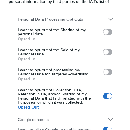
personal information by third parties on the IAB’s list of
downstream participants.
Personal Data Processing Opt Outs
This information may also be disclosed by us to third parties
on the IAB’s List of Downstream Participants that may further
I want to opt-out of the Sharing of my
disclose it to other third parties.
personal data.
Leggi anche
Opted In
Please note that this website/app uses one or more Google
services and may gather and store information including but
I want to opt-out of the Sale of my
Personal Data.
not limited to your visit or usage behaviour. You may click to
Opted In
grant or deny consent to Google and its third-party tags to
Come fare
use your data for below specified purposes in below Google
I want to opt-out of processing my
Come lavare il mocio e
consent section.
Personal Data for Targeted Advertising.
togliere i cattivi odori
Opted In
con il percarbonato
I want to opt-out of Collection, Use,
Retention, Sale, and/or Sharing of my
Personal Data that Is Unrelated with the
Come fare
Purposes for which it was collected.
Opted Out
Il trucco per mantenere i
teli mare morbidi dopo
Google consents
ogni lavaggio
I want to allow Google to enable storage