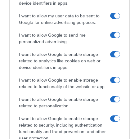
Pulizie
device identifiers in apps.
Tre elettrodomestici
I want to allow my user data to be sent to
che andrebbero puliti
più spesso
Google for online advertising purposes.
I want to allow Google to send me
personalized advertising.
Pavimenti
Il metodo per lavare i
I want to allow Google to enable storage
pavimenti senza
related to analytics like cookies on web or
secchio
device identifiers in apps.
I want to allow Google to enable storage
related to functionality of the website or app.
I want to allow Google to enable storage
related to personalization.
Vivodibenessere.it
è il sito per i rimedi naturali e la cura della casa e
del giardino con consigli utili per tutti i piccoli problemi quotidiani.
I want to allow Google to enable storage
Troverai ogni giorno nuove idee per la tua casa, il fai da te, le pulizie, i
related to security, including authentication
trucchi della nonna e l’ecosostenibilità.
functionality and fraud prevention, and other
© Vivodibenessere – Meraki s.r.l.s., Via Siro Solazzi 1 – 80131 Napoli –
user protection.