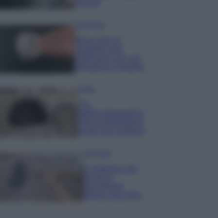
minuti
Come fare
Bracciali in
argento più
luminosi con un
semplice rimedio
Pulizie
Tre
elettrodomestici
che andrebbero
puliti più spesso
Pavimenti
Il metodo per
lavare i
pavimenti
senza secchio