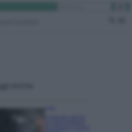
Cerca
ruppo Facebook
ggi anche
Pulizie
Il metodo che fa
tornare brillanti
le posate in pochi