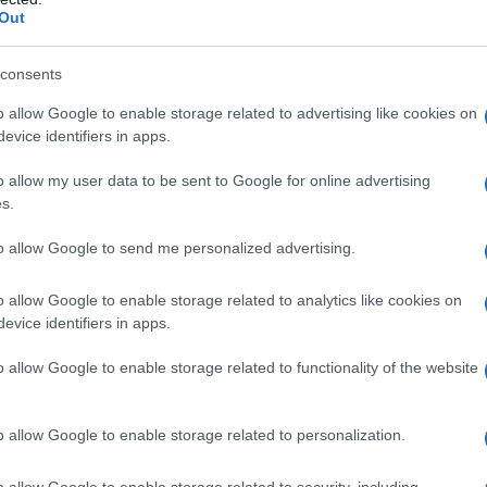
Out
di limone
e
un bicchierino d’acqua
. A questo punto,
ela così ottenuta
su tutta la superficie del piano
n abrasiva e dopo risciacquate con un panno ben
consents
ido a specchio!
o allow Google to enable storage related to advertising like cookies on
evice identifiers in apps.
r lucidare l’acciaio
o allow my user data to be sent to Google for online advertising
s.
to allow Google to send me personalized advertising.
e più
superfici di acciaio in
cucina
, le quali
o allow Google to enable storage related to analytics like cookies on
, del frigorifero o del lavello, queste superfici
evice identifiers in apps.
resentare aloni. Ma per fortuna, anche in questo
in nostro soccorso grazie al suo potere lucidante in
o allow Google to enable storage related to functionality of the website
o della cucina
. Vi basterà semplicemente versare
 microfibra
e passarlo sulla superficie che volete
o allow Google to enable storage related to personalization.
o allow Google to enable storage related to security, including