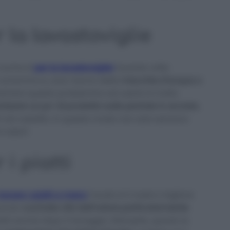
 la lavastoviglie
 cucina è
per la lavastoviglie!
Quante volte
 vorremmo e, anzi, hanno delle
macchie d’acqua o
solvere questo problemino ed usarlo è molto
izzare un po’ di prodotto sulle pentole in acciaio
,
rli nel cestello. In questo modo non solo saranno
 odori!
 i piatti
lavare i piatti a mano
l’aceto è il nostro migliore
quando
cucinate cibi dall’odore particolarmente
ti anche dopo il lavaggio. Riempite, quindi, la