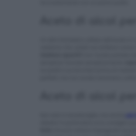
accuratamente con un panno pulito.
Aceto di alcol per
Un altro fantastico utilizzo dell’aceto in
vediamo che i piatti non brillano come
risultano opachi?
Con l’aceto potrete ri
semplice! Dovrete semplicemente
vapor
sui piatti e sui bicchieri prima di mette
perfetti, ma non avrete nemmeno cattivi
Aceto di alcol per
Non solo in lavastoviglie, ma anche
per 
alleato! In particolare ve lo consiglio 
forte
che può restare impregnato sui piat