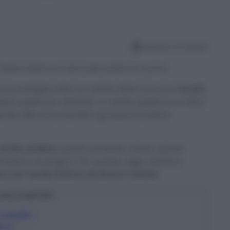
Lettura: 9 minuti
aceto bianco di alcol per pulire la cucina
una bottiglia sotto al mobile della cucina è
l’aceto
ere quello più utilizzato, in realtà questa è un’altra
razie alle sue proprietà sgrassanti, pulenti,
acido acetico,
questo prodotto risulta, quindi,
domestica ecologica. Per questo, oggi vedremo
e con l’aceto bianco di alcol in cucina!
osa scoprirai?
e padelle
tura