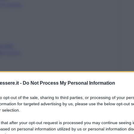
 in cucina
ucinato
lla cucina
ssere.it -
Do Not Process My Personal Information
to opt-out of the sale, sharing to third parties, or processing of your per
formation for targeted advertising by us, please use the below opt-out s
r disincrostare
 selection.
e
 that after your opt-out request is processed you may continue seeing i
ased on personal information utilized by us or personal information dis