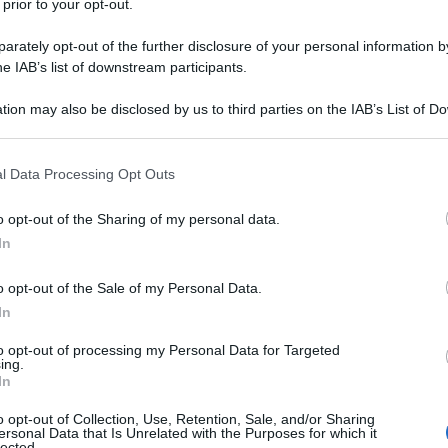
 prior to your opt-out.
rmette di preparare i nostri piatti preferiti, ma
ioni
è davvero una botta al cuore! Non sempre,
rately opt-out of the further disclosure of your personal information by
li da pulire, in quanto spesso necessitano di un po’
he IAB’s list of downstream participants.
 quale ingrediente migliore dell’
aceto bianco di
tion may also be disclosed by us to third parties on the IAB’s List of 
 that may further disclose it to other third parties.
 2 cm di questo aceto
e mettetela sul fuoco per
5
 that this website/app uses one or more Google services and may gath
l Data Processing Opt Outs
bidire le macchie di bruciato.
A questo punto,
including but not limited to your visit or usage behaviour. You may click 
usando una spugnetta strofinate fino a rimuovere le
 to Google and its third-party tags to use your data for below specifi
o opt-out of the Sharing of my personal data.
ogle consent section.
In
r sgrassare il piano
o opt-out of the Sale of my Personal Data.
In
to opt-out of processing my Personal Data for Targeted
ing.
In
care dell’aceto bianco di alcol,
è possibile anche
re tutte le macchie che si formano a causa degli
o opt-out of Collection, Use, Retention, Sale, and/or Sharing
ersonal Data that Is Unrelated with the Purposes for which it
ndi,
200 ml d’aceto in un flacone spray
e
lected.