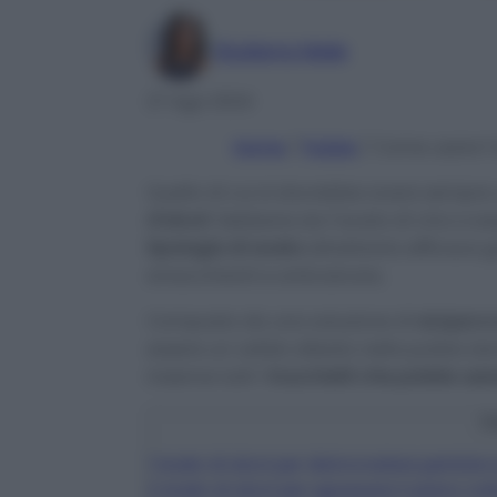
Giuliana Mele
27 Ago 2024
Home
/
Pulizie
/
Come usare l’
Quello di cui si dovrebbe avere sempre 
d’alcol
! Sebbene sia l’aceto di vino a ess
tipologia di aceto
altrettanto efficace g
smacchianti e anticalcare
.
Composto da una soluzione di
acqua e 
essere un valido alleato nella pulizia 
insieme tutti i
trucchetti che potete usar
C
1
Aceto di alcol per disincrostare pentole 
2
Aceto di alcol per sgrassare il piano cot