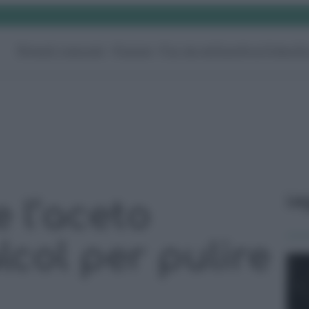
Rimedi naturali
Pulizie
Fai da te
Giardino
Video
G
Le
 l’aceto
lcol per pulire