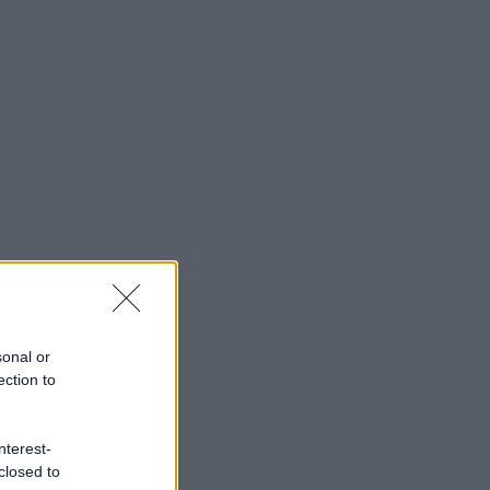
sonal or
ection to
nterest-
closed to