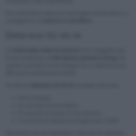
materiale molto assorbente.
Per trattenere lo sporco e asciugare senza fatica vi
consigliamo un
panno in microfibra.
Detersivo fai da te
Le
mattonelle rosse sui balconi
sono soggette, per
la loro posizione, a
intemperie, polvere e smog
, Per
questo, potreste avere bisogno di un detersivo più
efficace e potente per pulirle.
Un ottimo
detersivo fai da te
consiste nell’unire:
5 litri d’acqua
10 cucchiai di alcol etilico
10 cucchiai di aceto di vino bianco
2 cucchiai di sapone ecologico per i piatti
Miscelate tutti gli ingredienti, dopodiché utilizzate