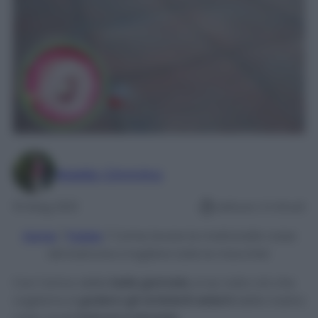
Maddy Cimmino
15 Mag 2021
Lettura: 4 minuti
Home
/
Pulizie
/
Come lavare le mattonelle rosse
del balcone e togliere tutte le macchie!
Con l’arrivo delle
belle giornate
, si sa, tutto ciò che
vogliamo è
goderci gli ambienti esterni
della nostra