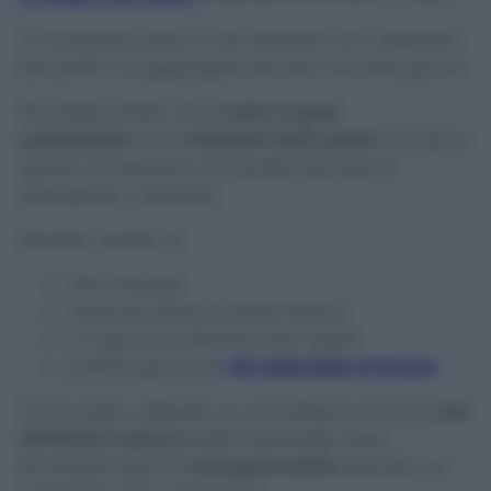
Vi ricordiamo, però, di non abusare con il detersivo
per piatti e di aggiungere davvero una sola goccia.
Ricordate, infatti, che il
cotto o il gres
porcellanato
sono
materiali molto porosi
e tendono,
quindi, ad assorbire con facilità ogni tipo di
detergente o sostanza.
Munitevi, quindi, di:
2 litri d’acqua
mezzo bicchiere di aceto bianco
1 o 2 gocce di detersivo per i piatti
qualche goccia di
olio essenziale di limone
Per la pulizia, utilizzate un comodissimo straccio
per
eliminare lo sporco
dalle mattonelle rosse.
Ricordatevi però di
asciugare subito
, perché è un