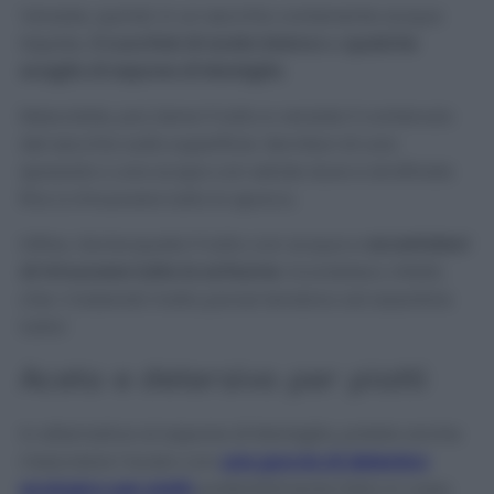
Versate, quindi, in un secchio contenente acqua
tiepida,
3 cucchiai di aceto bianco
e
qualche
scaglia di sapone di Marsiglia
.
Mescolate, poi, bene il tutto e versate il contenuto
del secchio sulla superficie. Servitevi di una
spazzola o una scopa con setole dure e strofinate
fino a rimuovere tutto lo sporco.
Infine, risciacquate il tutto con acqua e
accertatevi
di rimuovere tutta la schiuma
: ricordatevi, infatti,
che i materiali molto porosi tendono ad assorbire
tutto!
Aceto e detersivo per piatti
In alternativa al sapone di Marsiglia, potete anche
mescolare l’aceto con
una goccia di detersivo
ecologico per piatti,
preferibilmente fatto in casa.