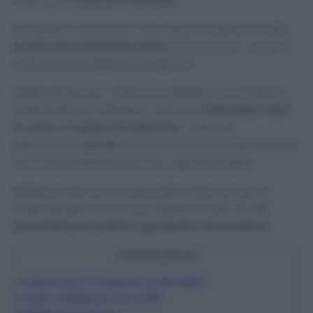
casa, quali
balconi e terrazze.
Per questo, è arrivato il momento di dedicarsi alla
pulizia dei pavimenti esterni
che durante l’inverno
hanno accumulato tanto sporco.
Solitamente, per i balconi si utilizzano pavimenti e
mattonelle più resistenti come le
mattonelle rosse
in cotto o in gres porcellanato
, materiali
abbastanza
porosi
che necessitano di essere lavati
con cura e attenzione e con i giusti prodotti.
Sebbene, quindi, le mattonelle rosse non siano
molto semplici da lavare, abbiamo per voi dei
trucchetti per pulirle e sgrassarle senza fatica!
Cosa scoprirai?
1
Aceto bianco e sapone di Marsiglia
2
Aceto e detersivo per piatti