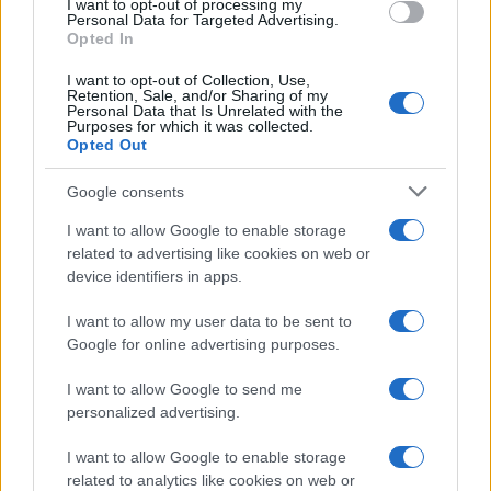
I want to opt-out of processing my
Il trucco per mantenere i
consent section.
Personal Data for Targeted Advertising.
teli mare morbidi dopo
Opted In
ogni lavaggio
I want to opt-out of Collection, Use,
Retention, Sale, and/or Sharing of my
Personal Data that Is Unrelated with the
Pulizie
Purposes for which it was collected.
Opted Out
Il metodo che fa
tornare brillanti le
Google consents
posate in pochi minuti
I want to allow Google to enable storage
related to advertising like cookies on web or
Come fare
device identifiers in apps.
Bracciali in argento più
I want to allow my user data to be sent to
luminosi con un
semplice rimedio
Google for online advertising purposes.
I want to allow Google to send me
personalized advertising.
Pulizie
Tre elettrodomestici
I want to allow Google to enable storage
che andrebbero puliti
related to analytics like cookies on web or
più spesso