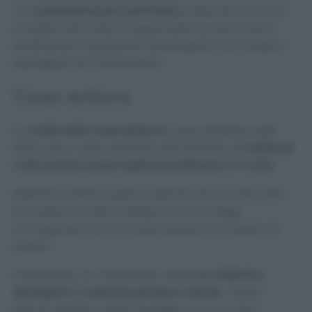
uno
spazzolone per pavimenti
, prelevate un po’ di
prodotto alla volta, e applicatelo sul pavimento
strofinando. Dopodiché risciacquare con acqua e
asciugate accuratamente.
Cosa evitare
Le
mattonelle rosse esterne,
come abbiamo già
detto sono molto delicate perché fatte di
materiali
molto porosi, quali il grès porcellanato e il cotto.
Sebbene, infatti, questi materiali siano molto belli
da vedere e molto resistenti, ci sono degli
accorgimenti da non sottovalutare in materia di
pulizia.
Innanzitutto, le mattonelle rosse
non tollerano
detergenti o sostanze grasse e oleose
. Vanno,
perciò, sempre evitati lavaggi con oli e cere.