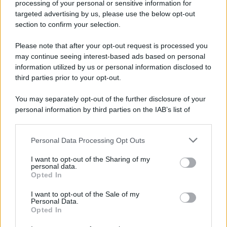
Come lavare e lucidare i pavimenti in grès
processing of your personal or sensitive information for
porcellanato!
targeted advertising by us, please use the below opt-out
section to confirm your selection.
Please note that after your opt-out request is processed you
may continue seeing interest-based ads based on personal
information utilized by us or personal information disclosed to
third parties prior to your opt-out.
You may separately opt-out of the further disclosure of your
personal information by third parties on the IAB’s list of
downstream participants.
Personal Data Processing Opt Outs
This information may also be disclosed by us to third parties
on the IAB’s List of Downstream Participants that may further
I want to opt-out of the Sharing of my
disclose it to other third parties.
personal data.
Leggi anche
Opted In
Please note that this website/app uses one or more Google
services and may gather and store information including but
I want to opt-out of the Sale of my
Personal Data.
not limited to your visit or usage behaviour. You may click to
Opted In
grant or deny consent to Google and its third-party tags to
Come fare
use your data for below specified purposes in below Google