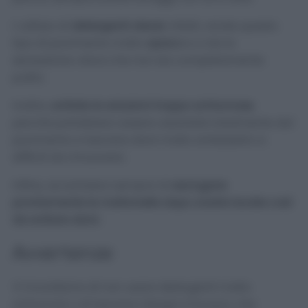
L’utilizzo di
detergenti oleosi
, infatti, rende questo
tipo di pavimento molto
opaco
e ci da la
sensazione visiva che non sia completamente
pulito.
Inoltre,
evitate le soluzioni troppo schiumose
,
perché potrebbero essere assorbite totalmente dal
pavimento e lasciare aloni molto antiestetici e
difficili da rimuovere.
Infine, accertatevi sempre di
asciugare
prontamente le mattonelle dopo averle lavate così
da evitare aloni.
Avvertenze
Vi ricordiamo di non usare detergenti molto
schiumosi o di lasciare ristagni d’acqua, che