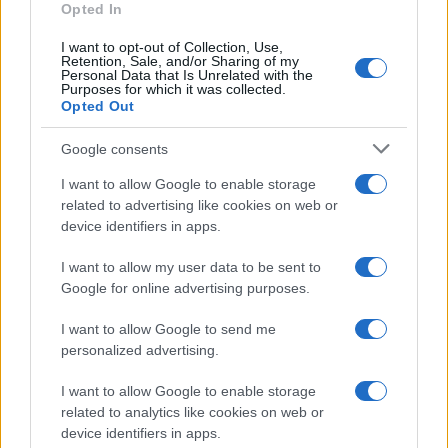
luminosi con un
Opted In
semplice rimedio
I want to opt-out of Collection, Use,
Retention, Sale, and/or Sharing of my
Personal Data that Is Unrelated with the
Pulizie
Purposes for which it was collected.
Opted Out
Tre elettrodomestici
che andrebbero puliti
Google consents
più spesso
I want to allow Google to enable storage
related to advertising like cookies on web or
Pavimenti
device identifiers in apps.
Il metodo per lavare i
I want to allow my user data to be sent to
pavimenti senza
secchio
Google for online advertising purposes.
I want to allow Google to send me
personalized advertising.
Come fare
Bastano olio, limone e
I want to allow Google to enable storage
acqua per ridare
related to analytics like cookies on web or
lucentezza al legno
device identifiers in apps.