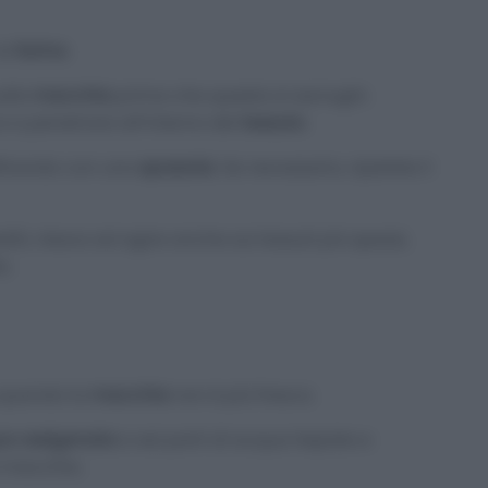
la
farina
.
ulla
macchia
prima che questa si asciughi.
 a penetrare all’interno del
tessuto
.
ofinando con una
spazzola
. Se necessario, ripetete il
stiti, riesce ad agire anche sui tessuti più spessi,
a.
e quando la
macchia
non è più fresca.
a ossigenata
a sei parti di acqua tiepida e
a macchia.