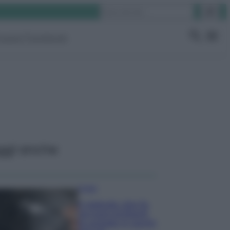
Cerca
ruppo Facebook
ggi anche
Pulizie
Il metodo che fa
tornare brillanti
le posate in pochi