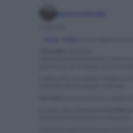
Gianluca Grimaldi
23 Set 2020
Home
/
Pulizie
/
Come togliere le mac
Cioccolato
, che bontà!
Universalmente riconosciuto come uno
quando non se ne abusa, ha anche mol
Capita, però, che mentre mangiamo il
c
pavimenti, divani, tappeti o lenzuola.
Macchie
scure che rovinano i tessuti e
In realtà, però, eliminare le
macchie
di
pensare se si conoscono i rimedi giusti.
Scopriamo insieme quali sono, tenendo c