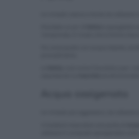
Un rimedio veloce e facile da utilizzare: 
Prendete un po’ di
farina
e spargetela s
Tamponate, in modo che la farina riesca
Poi, sciacquate con acqua tiepida, str
procedimento.
La
farina
, così come il borotalco per i ve
assorbendo la
macchia
ed eliminandol
Acqua ossigenata
Un rimedio più aggressivo, da utilizzar
Vi basterà mescolare una parte di
acqu
utilizzare il composto spargendolo sull