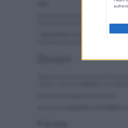
seta
.
authenti
Mescolate qualche goccia di
ammonia
lavare la parte macchiata.
L’
ammoniaca
scioglie lo sporco, anche 
possedeva prima della
macchia
.
Divani
State passando un momento di relax q
mani e… macchia il
divano
su cui siete s
Sembra una tragedia, ma non lo è!
Rimuovere le
macchie
di
cioccolato
dai
Farina