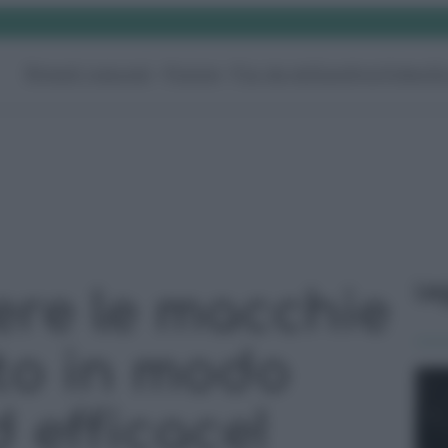
Rimedi naturali
Pulizie
Fai da te
Giardino
Video
G
Le
ere le macchie
ato in modo
 efficace!