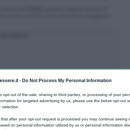
icazione dei
rimedi
suggeriti, leggete sempre le
ei diversi materiali per evitare di danneggiarli o
osa scoprirai?
ssere.it -
Do Not Process My Personal Information
to opt-out of the sale, sharing to third parties, or processing of your per
formation for targeted advertising by us, please use the below opt-out s
 selection.
 that after your opt-out request is processed you may continue seeing i
ased on personal information utilized by us or personal information dis