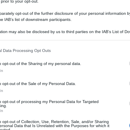
 prior to your opt-out.
rately opt-out of the further disclosure of your personal information by
he IAB’s list of downstream participants.
tion may also be disclosed by us to third parties on the IAB’s List of 
 un
gelato
al
cioccolato
e macchiarvi?
 that may further disclose it to other third parties.
ono molto
efficaci
.
 that this website/app uses one or more Google services and may gath
l Data Processing Opt Outs
including but not limited to your visit or usage behaviour. You may click 
 to Google and its third-party tags to use your data for below specifi
o opt-out of the Sharing of my personal data.
ogle consent section.
In
polvere
di
borotalco
e spargetela
o opt-out of the Sale of my Personal Data.
In
trare la
polvere
nel tessuto. Poi lavate il capo
to opt-out of processing my Personal Data for Targeted
ing.
rgendola
in una bacinella.
In
co
, liberandone il tessuto e lasciandolo pulito.
o opt-out of Collection, Use, Retention, Sale, and/or Sharing
ersonal Data that Is Unrelated with the Purposes for which it
lected.