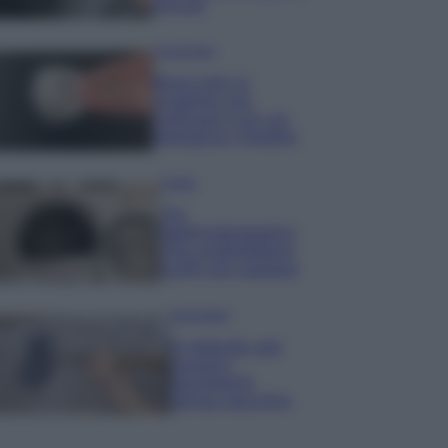
minuti
Come fare
Bracciali in
argento più
luminosi con un
semplice rimedio
Pulizie
Tre
elettrodomestici
che andrebbero
puliti più spesso
Pavimenti
Il metodo per
lavare i
pavimenti
senza secchio