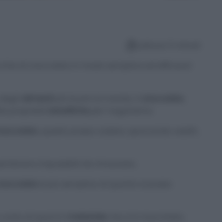
Lettura: 5 minuti
chie di cioccolato in modo semplice ed efficace!
 degli
alimenti
più buoni al mondo, il
cioccolato
,
te proprietà
benefiche
per l’organismo.
ioccolato
, questo possa cadere, sporcando vestiti,
 sembrano impossibili da rimuovere.
cioccolato
è più semplice di quanto si possa
onto di qual è il
materiale
che si è macchiato.