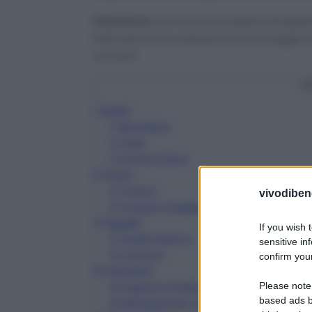
Attenzione
: prima di procedere all’appl
indicazioni di produzione e di lavaggio d
rovinarli.
C
1
Vestiti
1.1
Borotalco
1.2
Sale
1.3
Ammoniaca
2
Divani
2.1
Farina
vivodibene
2.2
Acqua ossigenata
3
Tappeti
If you wish 
3.1
Aceto bianco
sensitive in
3.2
Limone
confirm your
4
Pavimenti
Please note
4.1
Sapone di Marsiglia
based ads b
4.2
Bicarbonato di sodio