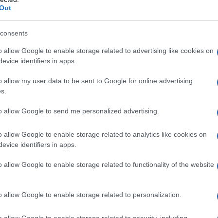
Out
consents
gari siete fuori casa e non avete il
borotalco
a
o allow Google to enable storage related to advertising like cookies on
evice identifiers in apps.
are il capo con
acqua
tiepida e
sale
.
o allow my user data to be sent to Google for online advertising
, poi immergetelo in acqua precedentemente
s.
to allow Google to send me personalized advertising.
vatrice
.
o allow Google to enable storage related to analytics like cookies on
e
, riesce a rimuovere anche le macchie già
evice identifiers in apps.
o allow Google to enable storage related to functionality of the website
o allow Google to enable storage related to personalization.
zzare in particolare sui vestiti in
cotone
bianco
o
o allow Google to enable storage related to security, including