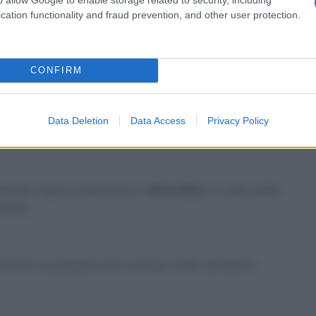
cation functionality and fraud prevention, and other user protection.
ca
all’acqua calda e utilizzate il composto per
CONFIRM
quello incrostato, e dona al tessuto il candore che
Data Deletion
Data Access
Privacy Policy
uando improvvisamente il
cioccolato
vi cade dalle
eduti.
 divani è possibile ed è anche molto semplice.