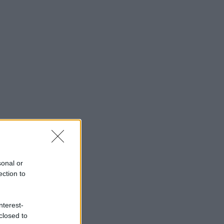
sonal or
ection to
nterest-
closed to