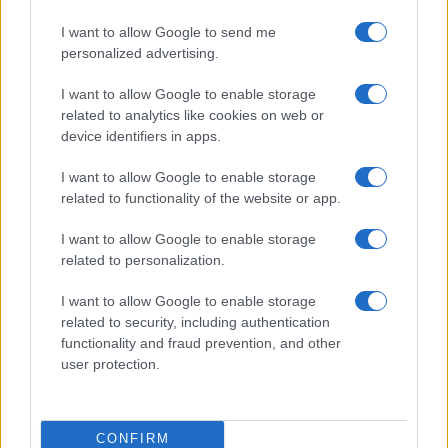
I want to allow Google to send me
Come fare
personalized advertising.
Bracciali in argento più
I want to allow Google to enable storage
luminosi con un
related to analytics like cookies on web or
semplice rimedio
device identifiers in apps.
I want to allow Google to enable storage
related to functionality of the website or app.
I want to allow Google to enable storage
related to personalization.
Vivodibenessere.it
è il sito per i rimedi naturali e la cura della casa e
del giardino con consigli utili per tutti i piccoli problemi quotidiani.
I want to allow Google to enable storage
Troverai ogni giorno nuove idee per la tua casa, il fai da te, le pulizie, i
related to security, including authentication
trucchi della nonna e l’ecosostenibilità.
functionality and fraud prevention, and other
© Vivodibenessere – Meraki s.r.l.s., Via Siro Solazzi 1 – 80131 Napoli –
user protection.
P.IVA: 09902551218. Le immagini presenti in questo sito web sono di
proprietà di Meraki s.r.l.s.
Chi siamo
La redazione
Contattaci
Disclaimer
CONFIRM