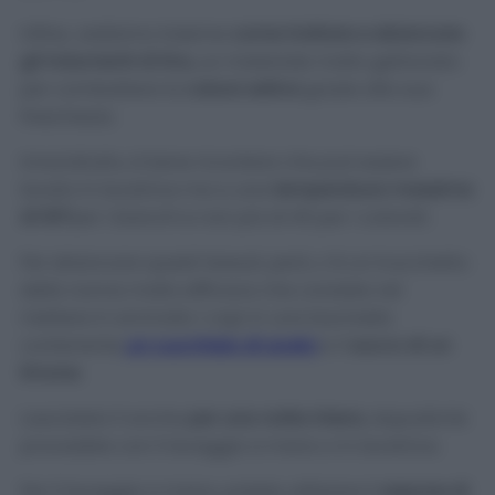
Infine, vediamo insieme
come trattare e sbiancare
gli indumenti di lino,
un materiale molto gettonato
per combattere la
calura estiva
grazie alla sua
freschezza.
Innanzitutto, è bene ricordare che può essere
lavato in lavatrice ma a una
temperatura massima
di 60°
per i bianchi e non più di 40 per i colorati.
Per sbiancare questi tessuti, però, c’è un trucchetto
della nonna molto efficace che consiste nel
mettere in ammollo i capi in una bacinella
contenente
un cucchiaio di aceto
e il
succo di un
limone
.
Lasciatelo lì anche
per una notte intera
, dopodiché
procedete con il lavaggio a mano o in lavatrice.
Per il lavaggio a mano, potete utilizzare il
sapone di