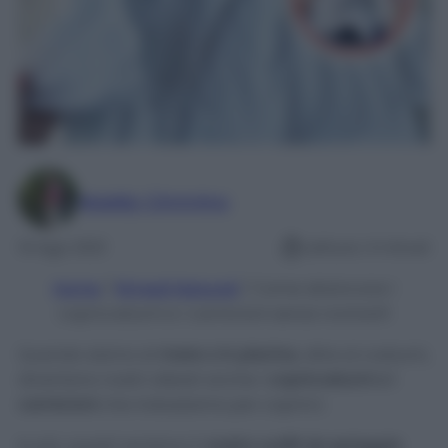
Maddy Cimmino
14 Ago 2021
Lettura: 4 minuti
Home
/
Rimedi Naturali
/
Come sbiancare i
copricostumi e i camicioni senza rovinarli!
Quando siamo al
mare o in piscina
, oltre ai costumi,
diventano nostri alleati anche i
copricostumi o i
camicioni
che indossiamo per coprirci.
In più, questi rendono il
nostro outfit da spiaggia