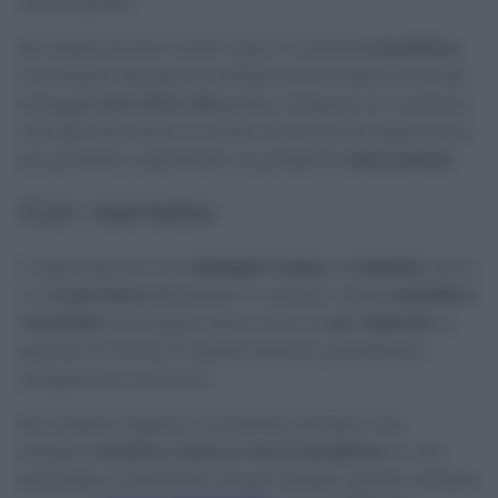
risciacquate.
Se volete lavare i vostri capi in cotone
in lavatrice
,
ricordatevi sempre di utilizzare la temperatura del
lavaggio
tra i 30 e i 40
gradi e di girare al contrario
tutti gli indumenti, in modo che la parte esterna sia
più protetta, soprattutto se presenta
decorazioni.
Con merletto
I copricostumi con
dettagli in pizzo, o merletto,
sono
un
must have
dell’estate, in quanto molto
versatili e
romantici.
Purtroppo, però, sono un
po’ delicati
, in
quanto le trame di questo tessuto potrebbero
strapparsi e rovinarsi.
Per questa ragione, ricordatevi sempre che
bisogna
lavarli a mano e non in lavatrice.
In una
bacinella contenente acqua fredda, quindi, versate