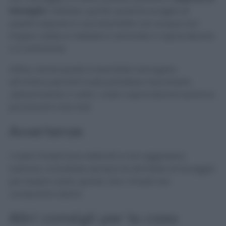
Marsiglia
: mettete, quindi, qualche scaglia di
questo sapone in una bacinella con acqua non
troppo calda e mettete in ammollo il copricostume
o il camicione.
Infine, risciacquate e lasciatelo asciugare
all’ombra perché il sole potrebbe macchiarlo
ulteriormente. E voilà: i vostri copricostume saranno
più bianchi che mai!
Avvertenze
I nostri rimedi sono delicati e non aggressivi;
tuttavia, consultate sempre le etichette di lavaggio
per essere certe, quindi, che i rimedi non
comportino danni.
Altri consigli per la casa