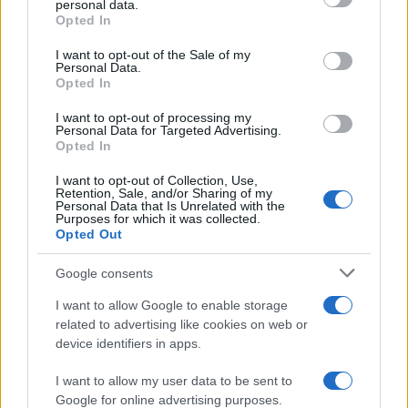
personal data.
Leggi anche
Opted In
Please note that this website/app uses one or more Google
services and may gather and store information including but
I want to opt-out of the Sale of my
Personal Data.
not limited to your visit or usage behaviour. You may click to
Opted In
grant or deny consent to Google and its third-party tags to
Come fare
use your data for below specified purposes in below Google
I want to opt-out of processing my
Come lavare il mocio e
consent section.
Personal Data for Targeted Advertising.
togliere i cattivi odori
Opted In
con il percarbonato
I want to opt-out of Collection, Use,
Retention, Sale, and/or Sharing of my
Personal Data that Is Unrelated with the
Come fare
Purposes for which it was collected.
Opted Out
Il trucco per mantenere i
teli mare morbidi dopo
Google consents
ogni lavaggio
I want to allow Google to enable storage
related to advertising like cookies on web or
Pulizie
device identifiers in apps.
Il metodo che fa
I want to allow my user data to be sent to
tornare brillanti le
posate in pochi minuti
Google for online advertising purposes.