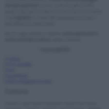
davvero glamour
! Come i costumi, però anche
questi indumenti tendono a macchiarsi facilmente
e ad
ingiallirsi
a causa dell’esposizione al sole o
dell’utilizzo di creme solari.
Perciò, oggi vedremo insieme
come sbiancarli in
modo naturale e veloce
, senza rovinarli!
Cosa scoprirai?
1
Cotone
2
Con merletto
3
Lino
4
Avvertenze
5
Altri consigli per la casa
Cotone
Poiché i copricostumi possono essere fatti di più