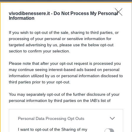
Ecco altri consigli che vi saranno utili in casa:
vivodibenessere.it -
Do Not Process My Personal
Information
Come lavare le tende con metodi casalinghi
Tutti i trucchetti per pulire l’argento
If you wish to opt-out of the sale, sharing to third parties, or
Come pulire la casa senza usare i detersivi
processing of your personal or sensitive information for
Tutti i metodi per la pulizia del balcone
targeted advertising by us, please use the below opt-out
section to confirm your selection.
Please note that after your opt-out request is processed you
may continue seeing interest-based ads based on personal
information utilized by us or personal information disclosed to
third parties prior to your opt-out.
You may separately opt-out of the further disclosure of your
personal information by third parties on the IAB’s list of
downstream participants.
Personal Data Processing Opt Outs
This information may also be disclosed by us to third parties
on the IAB’s List of Downstream Participants that may further
I want to opt-out of the Sharing of my
disclose it to other third parties.