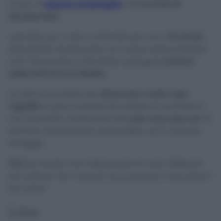
un po’ di
sapone di Marsiglia
e
2 cucchiai di
bicarbonato
.
Lasciate, poi, i capi in ammollo per circa
15 minuti
,
dopodiché risciacquate con acqua senza strizzare
mai l’indumento e lasciatelo asciugare
lontano
dalle fonti di luce diretta.
Un altro trucchetto per
sbiancare i vostri capi
ingialliti
in pizzo consiste nel metterli in ammollo in
una bacinella contenente latte
per circa due ore
. Al
termine, risciacquate e procedete con il comune
lavaggio.
N.B
Non lavate mai insieme pizzi di colori differenti
per evitare che i capi più scuri possano macchiare i
più chiari.
Lino