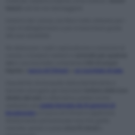
materiali, vediamo insieme come trattare i
diversi
tessuti
così da non danneggiarli.
Iniziamo dal
cotone
, una fibra molto utilizzata per i
capi di abbigliamento e per la biancheria grazie
alla sua versatilità.
Per sbiancare i vostri copricostume o camicioni di
cotone, vi basterà metterli in
ammollo per qualche
ora
in una bacinella contenente
2 litri di acqua
tiepida
, il
succo di 3 limoni
, e
un cucchiaio di sale.
Dopodiché, risciacquate abbondantemente e
lasciate asciugare gli indumenti
lontano dalla luce
diretta del sole
. In alternativa, potete anche
realizzare una
pasta formata da 10 grammi di
bicarbonato
e il succo di 3 limoni e applicarla
direttamente sull’eventuale macchia gialla.
Lasciate, quindi, in posa
circa 15 minuti
e