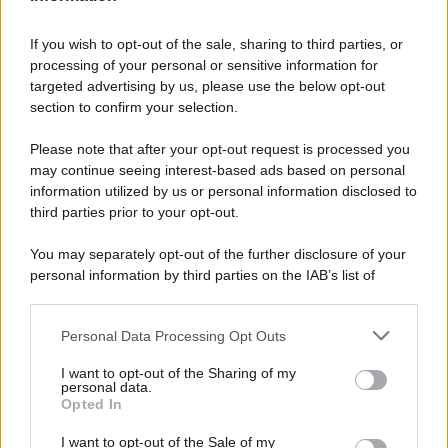
Eliminare la muffa con rimedi naturali
La muffa nei cibi è pericolosa?
If you wish to opt-out of the sale, sharing to third parties, or
Come lavare i vestiti a secco con rimedi
processing of your personal or sensitive information for
naturali
targeted advertising by us, please use the below opt-out
section to confirm your selection.
Please note that after your opt-out request is processed you
may continue seeing interest-based ads based on personal
information utilized by us or personal information disclosed to
third parties prior to your opt-out.
You may separately opt-out of the further disclosure of your
personal information by third parties on the IAB’s list of
downstream participants.
Personal Data Processing Opt Outs
This information may also be disclosed by us to third parties
on the IAB’s List of Downstream Participants that may further
I want to opt-out of the Sharing of my
disclose it to other third parties.
personal data.
Leggi anche
Opted In
Please note that this website/app uses one or more Google
services and may gather and store information including but
I want to opt-out of the Sale of my