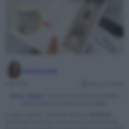
Giuliana Mele
11 Set 2021
Lettura: 4 minuti
Home
/
Pulizie
/
Cosa sono i simboli nel cassetto
della lavatrice? Conosciamoli meglio!
A volte ci penso..
Cosa farei senza la
lavatrice
?
Soprattutto quando ci sono tanti di quei panni da