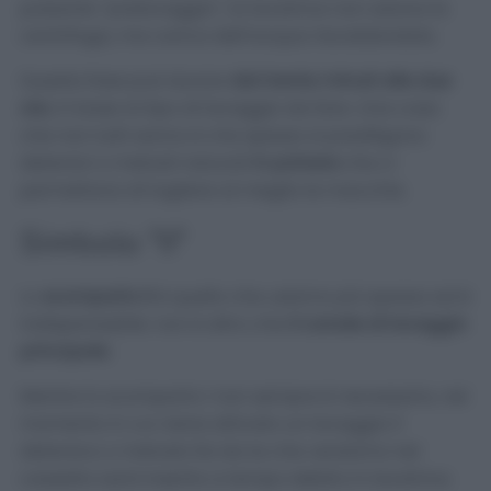
pulsante “prelavaggio”, la lavatrice non aziona la
centrifuga, ma carica dell’acqua riscaldandola.
Questa fase può durare
dai trenta minuti alle due
ore
, in base al tipo di lavaggio da fare. Una cosa
che non tutti sanno è che spesso si prediligono
detersivi o metodi naturali
in polvere
che ci
permettono di togliere al meglio le macchie.
Simbolo “II”
Lo
scomparto II
è quello che usiamo più spesso ed è
indispensabile: non è altro che
il canale di lavaggio
principale
.
Mentre lo scomparto I non sempre è necessario, nel
momento in cui viene attivato un lavaggio il
detersivo o metodo fai da te che versiamo nel
cassetto sarà inserito a tempo debito in lavatrice.