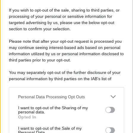
Ecco gli ammorbidenti naturali da usare in
If you wish to opt-out of the sale, sharing to third parties, or
lavatrice
processing of your personal or sensitive information for
Come togliere il nero dalla guarnizione?
targeted advertising by us, please use the below opt-out
section to confirm your selection.
Please note that after your opt-out request is processed you
may continue seeing interest-based ads based on personal
information utilized by us or personal information disclosed to
third parties prior to your opt-out.
You may separately opt-out of the further disclosure of your
personal information by third parties on the IAB’s list of
downstream participants.
Personal Data Processing Opt Outs
This information may also be disclosed by us to third parties
on the IAB’s List of Downstream Participants that may further
I want to opt-out of the Sharing of my
disclose it to other third parties.
personal data.
Leggi anche
Opted In
Please note that this website/app uses one or more Google
services and may gather and store information including but
I want to opt-out of the Sale of my
Personal Data.
not limited to your visit or usage behaviour. You may click to