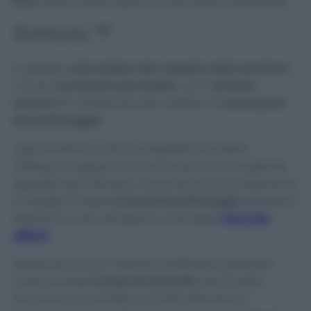
fiore
, allora avete capito di cosa stiamo parlando!
Simbolo “I”
In genere s
ulla sinistra del cassetto della lavatrice
c’è uno
scomparto più stretto
, con il
simbolo
romano “I”
. Questo piccolo canale è lo
scomparto
del prelavaggio
!
Ogni lavatrice ci da la possibilità di poterlo
utilizzare, in genere c’è una funzione o un pulsante
apposito per attivarlo. Come alcuni di voi sapranno,
si sceglie di usare
la funzione prelavaggio
quando il
bucato è un po’ più sporco o ha delle
macchie
difficili
.
Anche se è un po’ riduttivo, dobbiamo pensarlo
come se fosse
la fase di ammollo
che di solito
facciamo in bacinella. Quando attiviamo il