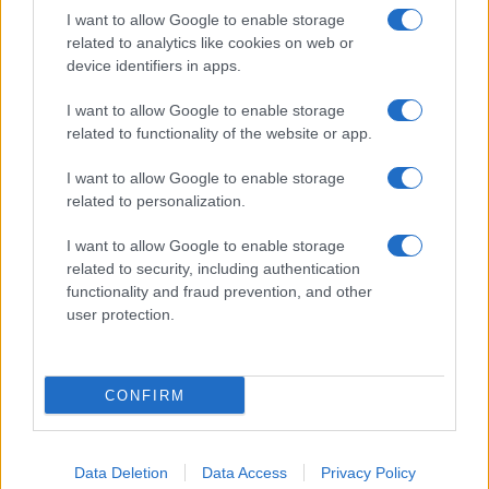
Il metodo che fa
I want to allow Google to enable storage
tornare brillanti le
related to analytics like cookies on web or
posate in pochi minuti
device identifiers in apps.
I want to allow Google to enable storage
related to functionality of the website or app.
I want to allow Google to enable storage
related to personalization.
Vivodibenessere.it
è il sito per i rimedi naturali e la cura della casa e
del giardino con consigli utili per tutti i piccoli problemi quotidiani.
I want to allow Google to enable storage
Troverai ogni giorno nuove idee per la tua casa, il fai da te, le pulizie, i
related to security, including authentication
trucchi della nonna e l’ecosostenibilità.
functionality and fraud prevention, and other
© Vivodibenessere – Meraki s.r.l.s., Via Siro Solazzi 1 – 80131 Napoli –
user protection.
P.IVA: 09902551218. Le immagini presenti in questo sito web sono di
proprietà di Meraki s.r.l.s.
Chi siamo
La redazione
Contattaci
Disclaimer
CONFIRM
Il nostro libro
Data Deletion
Data Access
Privacy Policy
Notifiche
Preferenze privacy
Mappa del sito