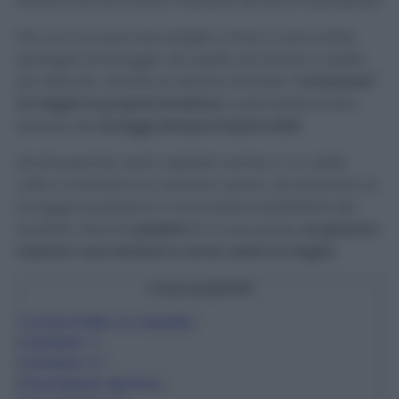
lavare che terminare l’impresa sembra impossibile!
Poi, con le nuove tecnologie, ormai ci sono tante
tipologie di lavaggio, da quello più breve a quello
più delicato. Anche se sembra banale,
“conoscere”
al meglio la propria lavatrice
ci permette di fare
sempre dei
lavaggi sempre impeccabili
.
Anche perché, sarà capitato anche a voi, delle
volte ci limitiamo a caricare i panni, ad azionare un
lavaggio qualsiasi e a non essere soddisfatti del
risultato. Perciò
cassetto
fa la sua parte,
scopriamo
insieme i suoi simboli e come usarli al meglio
!
Cosa scoprirai?
1
Come è fatto un cassetto
2
Simbolo “I”
3
Simbolo “II”
4
Scomparto del fiore