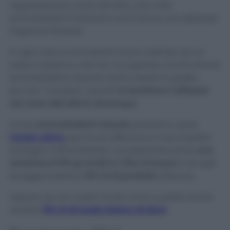
rappresentarlo, forse dal fatto che molti
ammorbidenti (naturali e non) hanno una deliziosa
fragranza floreale.
In ogni caso, lo scomparto è poi costituito da un
indice massimo, che non va superato. Anche diversi
ammorbidenti naturali vanno inseriti in questo
piccolo “corridoio”, poiché
la lavatrice li utilizzerà
nel corso dell’ultimo risciacquo
.
Come
ammorbidenti naturali
, possiamo usare
l’acido citrico
, per la sua efficacia e il suo impatto
ecologico nell’ambiente. Va preparata prima
una
soluzione di 150 gr sciolti in 1 litro d’acqua
e ad ogni
lavaggio bastano
100 ml di prodotto
ottenuto.
Oppure, se non avete l’acido citrico, potete anche
versare
100 ml di aceto bianco di alcol
.