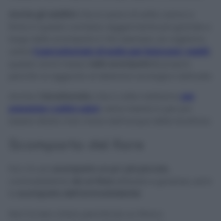
Anche gli additivi
che si usano di solito vanno a
finire in questo corridoio, leggermente più grande e
largo dello scomparto II. Per esempio, se vogliamo
usare
il percarbonato di sodio per biancare i vestiti
,
questo verrà messo
nello scomparto II
, proprio
perché va aggiunto al detersivo ecologico abituale.
Anche il
bicarbonato
, che a volte mettiamo
per
prevenire i cattivi odori
, viene inserito lì, per poi
essere diluito man mano dall’acqua della lavatrice.
Scomparto del fiore
Poi c’è uno
scomparto un po’ più piccolo
,
contraddistinto
da un fiore
stilizzato e grazioso, ed è
lo
scomparto dell’ammorbidente
!
Non ho ben chiaro perché sia un
fiore
a