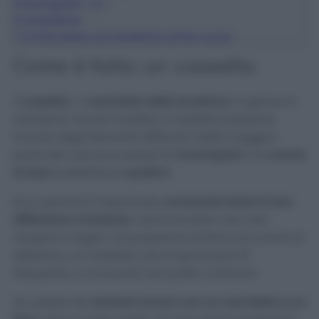
5
Scomparto “CL”
6
Avvertenze
7
Come avere una lavatrice come nuova
Come è fatto un cassetto
Il
cassetto
, o
vaschetta della lavatrice
, in genere è
standard, ma da modello a modello possiamo
trovare degli elementi differenti. Nella maggior
parte dei casi sono dotati di
3 scomparti
, ma
anche
di due o
addirittura
quattro
!
Ecco perché è importante
conoscere bene la loro
differenza e funzione
, così le lavatrici non solo
vengono meglio, ma possiamo evitare accumulo di
detersivo, un cassetto che si sporca più di
frequente, e un bucato non pulito a dovere!
Se vedete dei
simboli romani
con un cerchietto e un