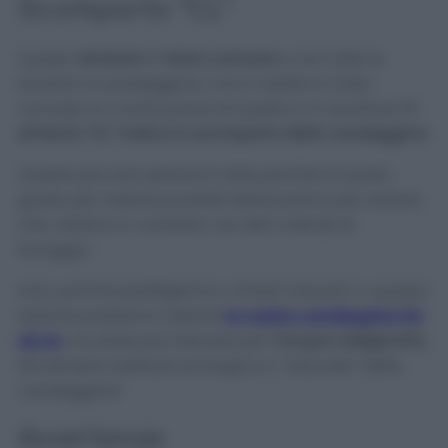
Scomparto “CL”
Questo
simbolo
è
meno comune
e non tutte le
lavatrici lo posseggono, ma in realtà è molto
comodo e ci evita parecchi pasticci in lavatrice!
Il
simbolo “CL” indica lo scomparto della candeggina
.
Questa piccola sezione è utile perché è il posto
giusto per inserire prodotti sbiancanti e per evitare
che vadano in contatto con altri metodi di
lavaggio.
Anzi, poiché prediligiamo i rimedi naturali, in questa
sezione possiamo inserire
la nostra candeggina fai
da te
o la dose più indicata per
l’acqua ossigenata
,
da sempre sostituto ecologico e “naturale” della
candeggina!
Avvertenze