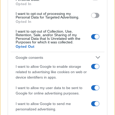
Opted In
grant or deny consent to Google and its third-party tags to
Come fare
use your data for below specified purposes in below Google
I want to opt-out of processing my
Aceto e tè verde insieme
consent section.
Personal Data for Targeted Advertising.
per un detergente
Opted In
semplice e profumato
I want to opt-out of Collection, Use,
Retention, Sale, and/or Sharing of my
Personal Data that Is Unrelated with the
Come fare
Purposes for which it was collected.
Opted Out
Come lavare il mocio e
togliere i cattivi odori
Google consents
con il percarbonato
I want to allow Google to enable storage
related to advertising like cookies on web or
Come fare
device identifiers in apps.
Il trucco per mantenere i
I want to allow my user data to be sent to
teli mare morbidi dopo
ogni lavaggio
Google for online advertising purposes.
I want to allow Google to send me
personalized advertising.
Pulizie