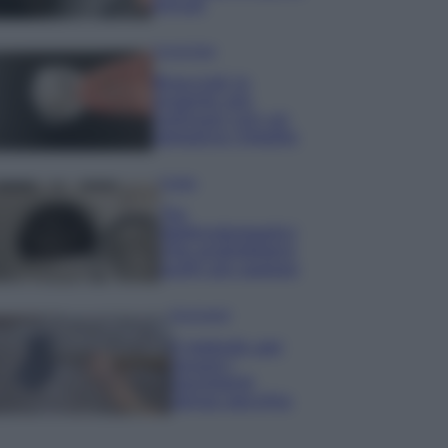
minuti
Come fare
Bracciali in
argento più
luminosi con un
semplice rimedio
Pulizie
Tre
elettrodomestici
che andrebbero
puliti più spesso
Pavimenti
Il metodo per
lavare i
pavimenti
senza secchio