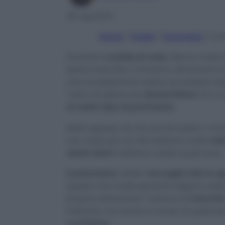
30 Lug 2024
Home
/
Pulizie
/
Pavimenti
/
Com
Durante le
pulizie di casa
, diamo molta 
senza macchie. Li laviamo, eliminiamo 
che nonostante le nostre accortezze res
Tutto ciò deriva da
diversi fattori
, tra cu
al nostro tipo di pavimento
.
Molto spesso, se non privati subito i macc
non vada più via. Ma esistono molti
meto
senza aloni
! Vediamo subito quali sono.
Il pavimento
, infatti,
raccoglie tutto lo s
questo che molte persone tolgono subito
propria abitazione! Tuttavia le
macchi
indicata, ma anche a causa di qualcosa 
cuciniamo.