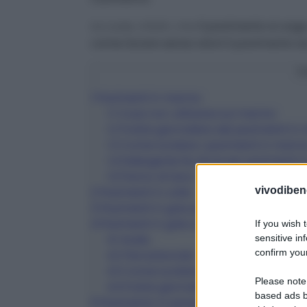
Accade, infatti, che
il pavimento si ung
come lavare senza aloni il pavimento s
C
1
Pavimenti in marmo
1.1
Cosa non utilizzare sul marmo
1.2
Pulizia giornaliera dei pavimenti i
1.3
Come lucidare i pavimenti in marm
1.4
Detergente fai da te per pavimenti 
1.5
Panno di lana
vivodibene
2
Pavimenti in cotto
3
Pavimenti in gres porcellanato
4
Pavimenti in grès e ceramica
If you wish 
sensitive in
4.1
Aceto
confirm your
4.2
Percarbonato
4.3
Come lucidare il pavimento in grès
Please note
4.4
Pulizia giornaliera del pavimento in
based ads b
5
Pavimento in parquet