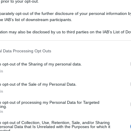
 prior to your opt-out.
rately opt-out of the further disclosure of your personal information by
he IAB’s list of downstream participants.
i pavimenti
tion may also be disclosed by us to third parties on the IAB’s List of 
 that may further disclose it to other third parties.
 that this website/app uses one or more Google services and may gath
l Data Processing Opt Outs
including but not limited to your visit or usage behaviour. You may click 
nti senza avere aloni?
 to Google and its third-party tags to use your data for below specifi
o opt-out of the Sharing of my personal data.
loni?
ogle consent section.
In
i?
rmo
o opt-out of the Sale of my Personal Data.
In
to opt-out of processing my Personal Data for Targeted
nti in marmo
, infatti ogni casa ha un pavimento
ing.
 tipo di materiale. Queste piastrelle
sono
In
medi diversi, altrimenti si rischia di rovinarli
o opt-out of Collection, Use, Retention, Sale, and/or Sharing
ersonal Data that Is Unrelated with the Purposes for which it
lected.