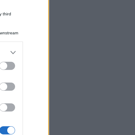
 third
Downstream
er and store
to grant or
ed purposes