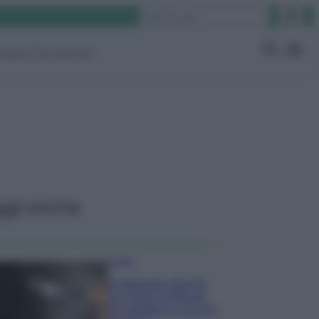
Cerca
ruppo Facebook
ggi anche
Pulizie
Il metodo che fa
tornare brillanti
le posate in pochi