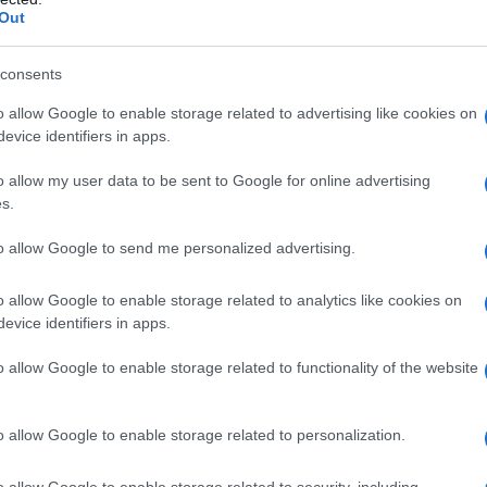
Out
olta attenzione a non rovesciare ingredienti
molto
 il vino o la coca cola. Per
pulirli e lucidarli
, vi
consents
rbonato di sodio e sapone di Marsiglia!
Tutto
 cucchiaio dei rispettivi ingredienti
e mettere
o allow Google to enable storage related to advertising like cookies on
da, passate poi al lavaggio del pavimento.
evice identifiers in apps.
una superficie
in marmo
, nonostante sia una
o allow my user data to be sent to Google for online advertising
bire prodotti molto aggressivi.
s.
to allow Google to send me personalized advertising.
 sul marmo
o allow Google to enable storage related to analytics like cookies on
evice identifiers in apps.
ra delicata
, per questo motivo dobbiamo
aturali e non che rischierebbero di c
orroderlo o
o allow Google to enable storage related to functionality of the website
ell’
aceto
. L’
aceto
è un
ottimo alleato per le pulizie
per le superfici o pavimenti in marmo.
o allow Google to enable storage related to personalization.
indi insieme all’aceto
evitate anche
l’acido citrico
.
o allow Google to enable storage related to security, including