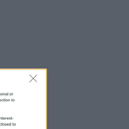
sonal or
ection to
nterest-
closed to