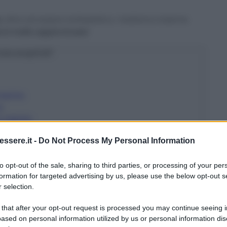
e
, oltre ad essere antiestetico. Vediamo insieme
e è molto appiccicoso!
osa scoprirai?
n marmo
o
in marmo
ssere.it -
Do Not Process My Personal Information
to opt-out of the sale, sharing to third parties, or processing of your per
formation for targeted advertising by us, please use the below opt-out s
 selection.
 that after your opt-out request is processed you may continue seeing i
 grès
ased on personal information utilized by us or personal information dis