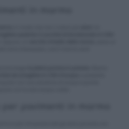
vimenti in marmo
armo
, in modo che non vi siano più
aloni
. Un
iogliere qualche 3 cucchiai di bicarbonato in 3 litri
. Oppure, un
vecchio rimedio della nonna
, usare un
ulla zona interessata, così il marmo sarà
zi bricolage
la pietra pomice in polvere
. Stiamo
hiai da sciogliere in 2 litri d’acqua
, e passarla
acquare con una soluzione di acqua e poche
cquare con la sola acqua calda.
e per pavimenti in marmo
armo e per rimuovere tutti gli aloni, provare una