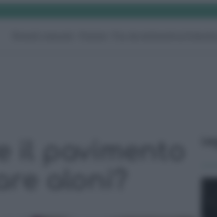
Rimedi naturali
Pulizie
Fai da te
Giardino
Video
G
Le
e il pavimento
are aloni?