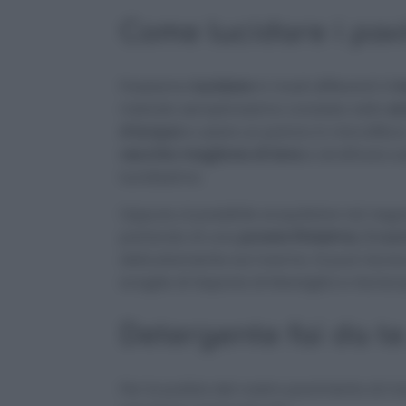
Come lucidare i pa
Possiamo
lucidare
in modi differenti il
m
metodo semplicissimo consiste nello
sc
d’acqua
e usare un panno in microfibra
vecchio maglione di lana
e strofinare s
lucidissimo.
Oppure, è possibile acquistare nei nego
parlando di una
povere finissima
,
2 cucc
delicatamente sul marmo. Si può risci
scaglie di Sapone di Marsiglia e riscia
Detergente fai da t
Per la pulizia del vostro pavimento di m