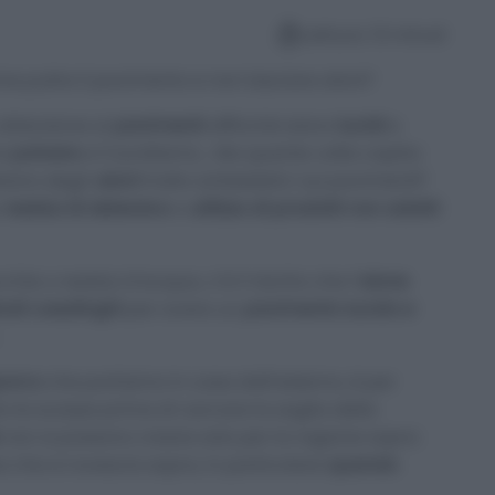
Lettura: 13 minuti
e pulire il pavimento e non lasciare aloni?
attenzione ai
pavimenti
affinché siano
lucidi
e
la
polvere
e li lucidiamo… Ma quante volte capita
tano degli
aloni
molto antiestetici
sui pavimenti
?
i
residui di detersivo
o
utilizzo di prodotti non adatti
hie o residui d’acqua, c’è il rischio che l’
alone
di casalinghi
per avere un
pavimento lucido e
porco
che portiamo in casa dall’esterno, è per
 le scarpe prima di varcare la soglia della
e
non si possono creare solo per la ragione sopra
che si rovescia sopra, in particolare
quando